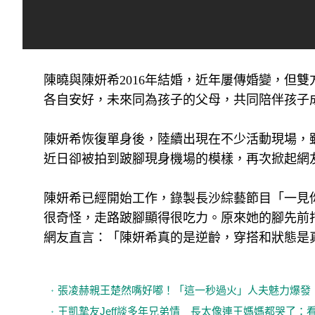
陳曉與陳妍希2016年結婚，近年屢傳婚變，但
各自安好，未來同為孩子的父母，共同陪伴孩子
陳妍希恢復單身後，陸續出現在不少活動現場，
近日卻被拍到跛腳現身機場的模樣，再次掀起網
陳妍希已經開始工作，錄製長沙綜藝節目「一見
很奇怪，走路跛腳顯得很吃力。原來她的腳先前
網友直言：「陳妍希真的是逆齡，穿搭和狀態是
張凌赫親王楚然嘴好嘟！「這一秒過火」人夫魅力爆發
王凱摯友Jeff談多年兄弟情 長太像連王媽媽都哭了：