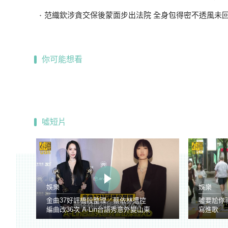
范織欽涉貪交保後蒙面步出法院 全身包得密不透風未
你可能想看
噓短片
娛樂
娛樂
金曲37好評橋段整理／蔡依林遭控
噓要尬你
編曲改36次 A-Lin台語秀意外變山東
寫進歌
腔