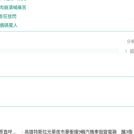
控肉崩潰喊痛苦
高差狂放閃
配價碼驚人
分
直呼可惜
高雄特斯拉光華夜市暴衝撞9輛汽機車毀變電箱 釀3傷、600