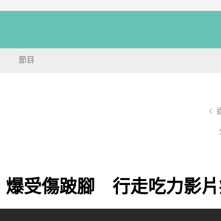
節目
！爆受傷跛腳 行走吃力影片