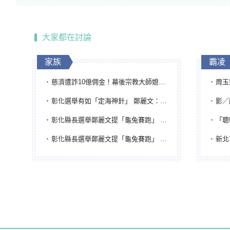
大家都在討論
家族
霸凌
慈濟遭詐10億佣金！幕後宗教大師媳婦獲100萬交保...快步奔離不發一語
周玉蔻為
彰化選舉有如「定海神針」 鄭麗文：傾全黨之力讓彰化贏
影／醒醒
彰化縣長選舉鄭麗文提「龜兔賽跑」 綠營、無黨籍忙否認是烏龜
「聰明
彰化縣長選舉鄭麗文提「龜兔賽跑」 綠營、無黨籍忙否認是烏龜
新北市