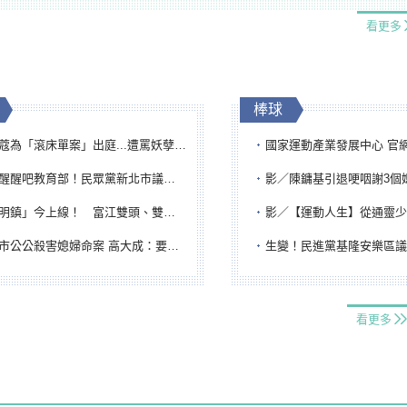
看更多
棒球
「滾床單案」出庭...遭罵妖孽下地獄 張淑娟批：舌頭殺人有罪
國家運動產業發展中心 官網與品牌識
吧教育部！民眾黨新北市議員參選人提出校園反毒防線升級政見
影／陳鏞基引退哽咽謝3個媽媽 最大
鎮」今上線！ 富江雙頭、雙一、人頭氣球全登場
影／【運動人生】從通靈少女到無任所大使 劉柏君女
公公殺害媳婦命案 高大成：要害殺多刀顯示怨恨深
生變！民進黨基隆安樂區議員提名人黃永翔突被
看更多