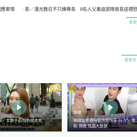
回應案情
影／漢光教召不只練專長 8名人父重返部隊旅長送禮
看更
看更多
娛樂
聊／女歌手品怡熱戀渣男
韓國猛男微喘氣快問快答 抖ㄋㄟ 秀
肌 頂胯 性感大放送