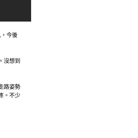
見，今後
。沒想到
走路姿勢
疼。不少