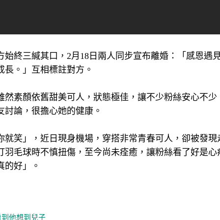
雙方始終三緘其口，2月18日兩人同步宣布離婚：「感恩遇
成長。」互相標註對方。
雖然素顏依舊甜美可人，狀態極佳，讓不少粉絲安心不少
友討論，很擔心她的健康。
你就笑」，近日現身機場，穿搭非常青春可人，卻被發現
打羽毛球時不慎扭傷，至今尚未痊癒，讓粉絲看了好是心
真的好」。
看到他想到兒子