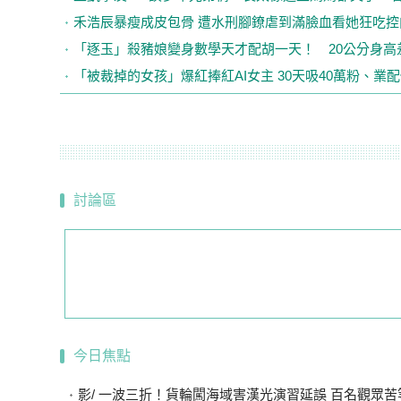
禾浩辰暴瘦成皮包骨 遭水刑腳鐐虐到滿臉血看她狂吃
「逐玉」殺豬娘變身數學天才配胡一天！ 20公分身
「被裁掉的女孩」爆紅捧紅AI女主 30天吸40萬粉、業
討論區
今日焦點
影/ 一波三折！貨輪闖海域害漢光演習延誤 百名觀眾苦等