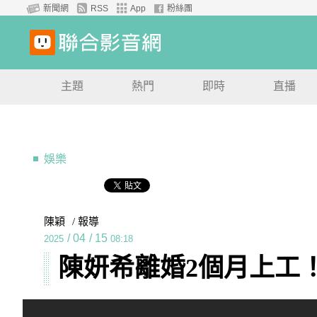
新聞網
RSS
App
粉絲團
主題
熱門
即時
直播
娛樂
陳穎
/ 報導
/
04
/
15
2025
08:18
陳妍希離婚2個月上工