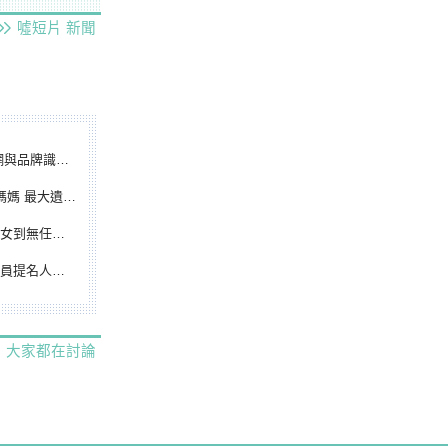
噓短片
新聞
別標誌重磅啟用
遺憾無緣大聯盟
裁判人生國際發光
除名 將另提他人
大家都在討論