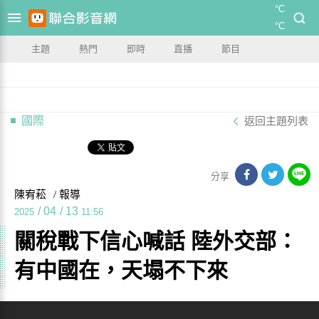
°C
°C
主題
熱門
即時
直播
節目
國際
返回主題列表
分享
陳宥菘
/ 報導
/
04
/
13
2025
11:56
關稅戰下信心喊話 陸外交部：
有中國在，天塌不下來