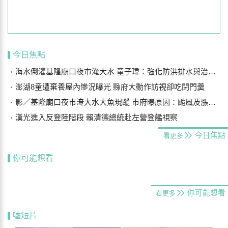
今日焦點
海水倒灌基隆廟口夜市淹大水 童子瑋：強化防洪排水與治水基礎建設
澎湖8童遭棄養屋內慘況曝光 縣府大動作訪視卻吃閉門羹
影／基隆廟口夜市淹大水大魚現蹤 市府曝原因：颱風及漲潮海水倒灌
漢光進入反登陸階段 賴清德總統赴左營登艦視察
今日焦點
看更多
你可能想看
你可能想看
看更多
噓短片