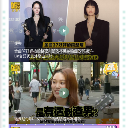
娛樂
金曲37好評橋段整理／蔡依林遭控編曲改36次 A-
Lin台語秀意外變山東腔
娛樂
噓要尬你聊／女歌手品怡熱戀渣男寫進歌