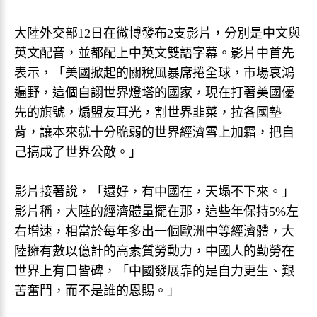
大陸外交部12日在微博發布2支影片，分別是中文與
英文配音，並都配上中英文雙語字幕。影片中首先
表示，「美國掀起的關稅風暴席捲全球，市場哀鴻
遍野，這個自詡世界燈塔的國家，現在打著美國優
先的旗號，煽盟友耳光，割世界韭菜，拉各國墊
背，讓本來就十分脆弱的世界經濟雪上加霜，把自
己搞成了世界公敵。」
影片接著說，「還好，有中國在，天塌不下來。」
影片稱，大陸的經濟體量擺在那，這些年保持5%左
右增速，相當於每年多出一個歐洲中等經濟體，大
陸擁有數以億計的高素質勞動力，中國人的勤勞在
世界上有口皆碑，「中國發展靠的是自力更生、艱
苦奮鬥，而不是誰的恩賜。」