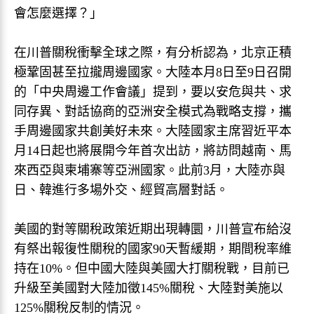
會怎麼選擇？」
在川普關稅衝擊全球之際，有分析認為，北京正積
極鞏固甚至拉攏周邊國家。大陸本月8日至9日召開
的「中央周邊工作會議」提到，要以安危與共、求
同存異、對話協商的亞洲安全模式為戰略支撐，攜
手周邊國家共創美好未來。大陸國家主席習近平本
月14日起也將展開今年首次出訪，將訪問越南、馬
來西亞與柬埔寨等亞洲國家。此前3月，大陸亦與
日、韓進行多場外交、經貿高層對話。
美國的對等關稅政策近期出現轉圜，川普宣布給沒
有祭出報復性關稅的國家90天暫緩期，期間稅率維
持在10%。但中國大陸與美國大打關稅戰，目前已
升級至美國對大陸加徵145%關稅、大陸對美施以
125%關稅反制的情況。