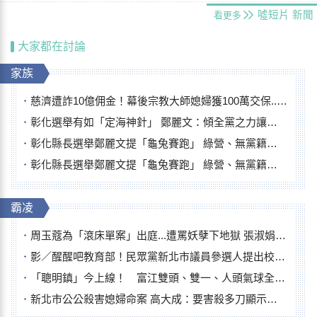
噓短片
新聞
看更多
大家都在討論
家族
慈濟遭詐10億佣金！幕後宗教大師媳婦獲100萬交保...快步奔離不發一語
彰化選舉有如「定海神針」 鄭麗文：傾全黨之力讓彰化贏
彰化縣長選舉鄭麗文提「龜兔賽跑」 綠營、無黨籍忙否認是烏龜
彰化縣長選舉鄭麗文提「龜兔賽跑」 綠營、無黨籍忙否認是烏龜
霸凌
周玉蔻為「滾床單案」出庭...遭罵妖孽下地獄 張淑娟批：舌頭殺人有罪
影／醒醒吧教育部！民眾黨新北市議員參選人提出校園反毒防線升級政見
「聰明鎮」今上線！ 富江雙頭、雙一、人頭氣球全登場
新北市公公殺害媳婦命案 高大成：要害殺多刀顯示怨恨深