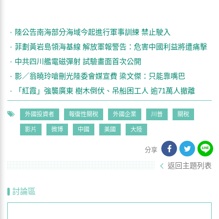
陸公告南海部分海域今起進行軍事訓練 禁止駛入
菲劃黃岩島領海基線 解放軍報警告：危害中國利益將遭痛擊
中共四川艦電磁彈射 試驗畫面首次公開
影／翁曉玲嗆刪光陸委會媒宣費 梁文傑：只能靠嘴巴
「紅霞」強襲廣東 樹木倒伏、吊船困工人 逾71萬人撤離
外國投資者
報復性關稅
外國企業
川普
關稅
影片
微博
中國
美國
大陸
分享
返回主題列表
討論區