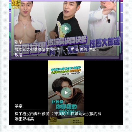
娛樂
韓國猛男微喘氣快問快答 抖ㄋㄟ 秀肌 頂胯 性感大
放送
娛樂
崔宇植沒內褲朴敘俊 ：穿我的！ 自爆兩天沒換內褲
嚇歪鄭裕美