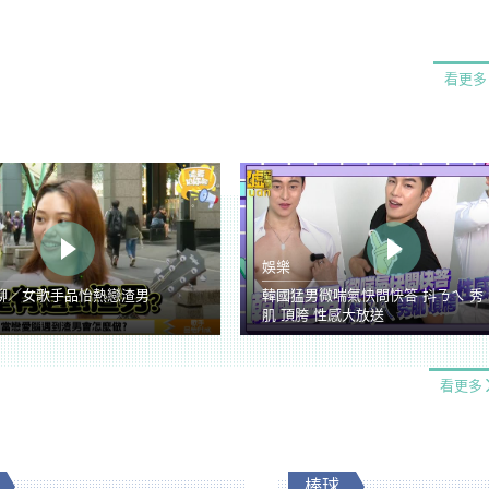
看更多
娛樂
聊／女歌手品怡熱戀渣男
韓國猛男微喘氣快問快答 抖ㄋㄟ 秀
肌 頂胯 性感大放送
看更多
棒球