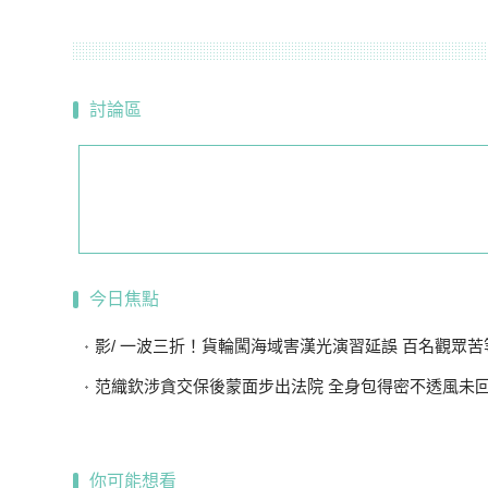
討論區
今日焦點
影/ 一波三折！貨輪闖海域害漢光演習延誤 百名觀眾苦等
范織欽涉貪交保後蒙面步出法院 全身包得密不透風未
你可能想看