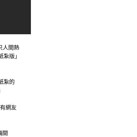
不只人間熱
紙紮版」
紙紮的
」
還有網友
輛開