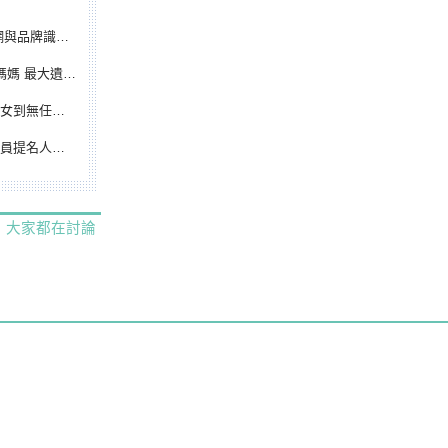
別標誌重磅啟用
遺憾無緣大聯盟
裁判人生國際發光
除名 將另提他人
大家都在討論