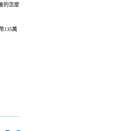
後的怎麼
幣135萬