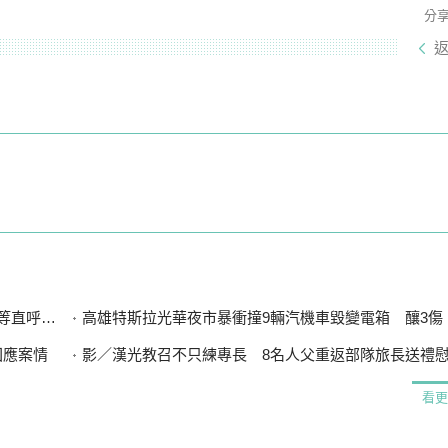
分
直呼可惜
高雄特斯拉光華夜市暴衝撞9輛汽機車毀變電箱 釀3傷、600
回應案情
影／漢光教召不只練專長 8名人父重返部隊旅長送禮
看更