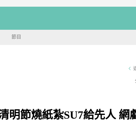
節目
明節燒紙紮SU7給先人 網