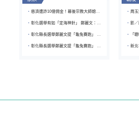
慈濟遭詐10億佣金！幕後宗教大師媳婦獲100萬交保...快步奔離不發一語
周玉蔻為
彰化選舉有如「定海神針」 鄭麗文：傾全黨之力讓彰化贏
影／醒醒
彰化縣長選舉鄭麗文提「龜兔賽跑」 綠營、無黨籍忙否認是烏龜
「聰明
彰化縣長選舉鄭麗文提「龜兔賽跑」 綠營、無黨籍忙否認是烏龜
新北市