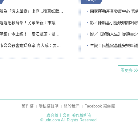
「滾床單案」出庭...遭罵妖孽下地獄 張淑娟批：舌頭殺人有罪
國家運動產業發展中心 官網與品牌識
吧教育部！民眾黨新北市議員參選人提出校園反毒防線升級政見
影／陳鏞基引退哽咽謝3個媽媽 最大
鎮」今上線！ 富江雙頭、雙一、人頭氣球全登場
影／【運動人生】從通靈少女到無任所大使 劉柏君女
公公殺害媳婦命案 高大成：要害殺多刀顯示怨恨深
生變！民進黨基隆安樂區議員提名人黃永翔突被
看更多
著作權
隱私權聲明
關於我們
Facebook 粉絲團
聯合線上公司 著作權所有
© udn.com All Rights Reserved.