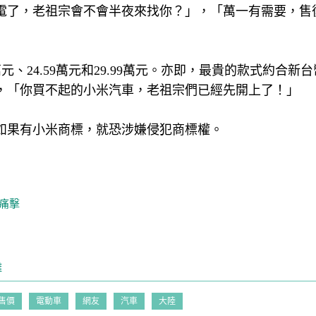
電了，老祖宗會不會半夜來找你？」，「萬一有需要，售
元、24.59萬元和29.99萬元。亦即，最貴的款式約合新台
，「你買不起的小米汽車，老祖宗們已經先開上了！」
如果有小米商標，就恐涉嫌侵犯商標權。
痛擊
離
售價
電動車
網友
汽車
大陸