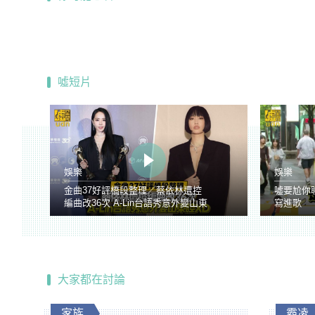
噓短片
娛樂
娛樂
金曲37好評橋段整理／蔡依林遭控
噓要尬你
編曲改36次 A-Lin台語秀意外變山東
寫進歌
腔
大家都在討論
家族
霸凌