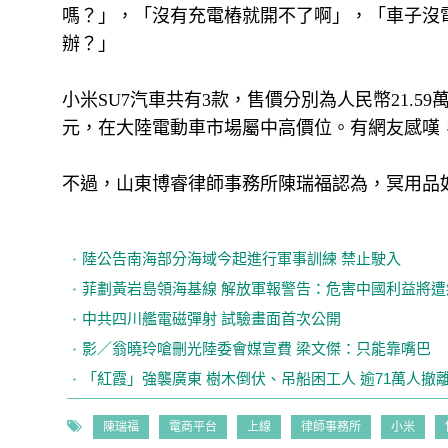
嗎？」，「沒有充電樁就開不了啊」，「車子沒
辦？」
小米SU7汽車共有3款，售價分別為人民幣21.59萬
元，在大陸電動車市場屬中高價位。有網友感嘆
不過，山東博睿律師事務所陳瑞福認為，冥用品
陸公告南海部分海域今起進行軍事訓練 禁止駛入
菲劃黃岩島領海基線 解放軍報警告：危害中國利益將遭
中共四川艦電磁彈射 試驗畫面首次公開
影／翁曉玲嗆刪光陸委會媒宣費 梁文傑：只能靠嘴巴
「紅霞」強襲廣東 樹木倒伏、吊船困工人 逾71萬人撤
陳瑞福
電商平台
上線
律師事務所
小米