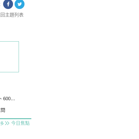
享
返回主題列表
戶停電
慰問
今日焦點
多