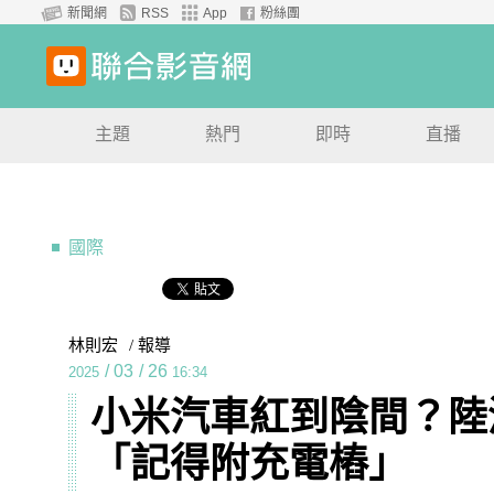
新聞網
RSS
App
粉絲團
主題
熱門
即時
直播
國際
林則宏
/ 報導
/
03
/
26
2025
16:34
小米汽車紅到陰間？陸清
「記得附充電樁」