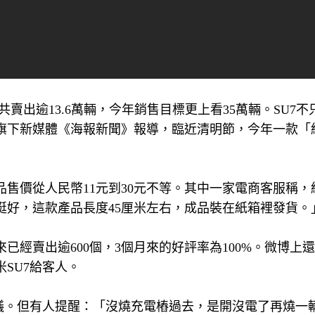
年共賣出逾13.6萬輛，今年銷售目標更上看35萬輛。SU7
旗下新媒體《海報新聞》報導，臨近清明節，今年一款「
售價從人民幣11元到30元不等。其中一家電商客服稱，
挺好，這款產品長度45厘米左右，成品裝在紙箱裡發貨。
經賣出逾600個，3個月來的好評率為100%。微博上
SU7給客人。
熱議。但有人提醒：「沒燒充電樁過去，是開沒電了再燒一