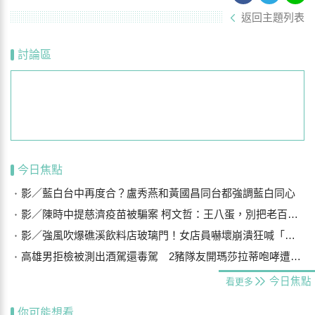
返回主題列表
討論區
今日焦點
影／藍白台中再度合？盧秀燕和黃國昌同台都強調藍白同心
影／陳時中提慈濟疫苗被騙案 柯文哲：王八蛋，別把老百姓當白痴
影／強風吹爆礁溪飲料店玻璃門！女店員嚇壞崩潰狂喊「手機在哪？」
高雄男拒檢被測出酒駕還毒駕 2豬隊友開瑪莎拉蒂咆哮遭警壓制
今日焦點
看更多
你可能想看