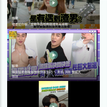
娛樂
噓要尬你聊／女歌手品怡熱戀渣男寫進歌
娛樂
韓國猛男微喘氣快問快答 抖ㄋㄟ 秀肌 頂胯 性感大
放送