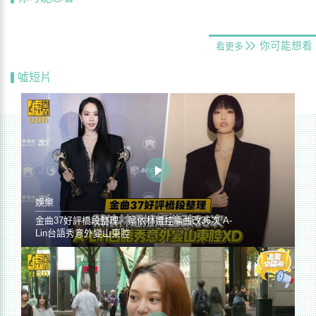
你可能想看
看更多
噓短片
娛樂
金曲37好評橋段整理／蔡依林遭控編曲改36次 A-
Lin台語秀意外變山東腔