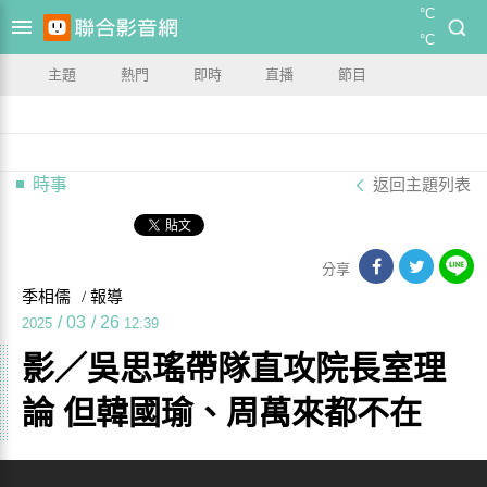
°C
°C
主題
熱門
即時
直播
節目
時事
返回主題列表
分享
季相儒
/ 報導
/
03
/
26
2025
12:39
影／吳思瑤帶隊直攻院長室理
論 但韓國瑜、周萬來都不在