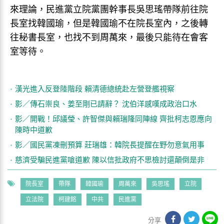
來理論，民進黨立院黨團幹事長吳思瑤帶隊前往院
長室找韓國瑜，但是韓國瑜不在院長室內，之後轉
往秘書長室，也找不到周萬來，最後只能待在會客
室等待。
漢光進入反登陸階段 賴清德總統赴左營登艦視察
影／傳石崇良、姜至剛已請辭？ 沈伯洋感嘆成政治口水
影／開戰！邱議瑩、許智傑與賴瑞隆同陣線 齊批柯志恩應向
陳時中道歉
影／國民黨凍刪預算 莊瑞雄：韓院長提醒在野勿意氣用事
慈濟受騙民進黨嗆道歉 陳以信批政府不思檢討還顛倒是非
院長室
帶隊
韓國瑜
周萬來
吳思瑤
立院
立法院
柯建銘
中共
民進黨
分享