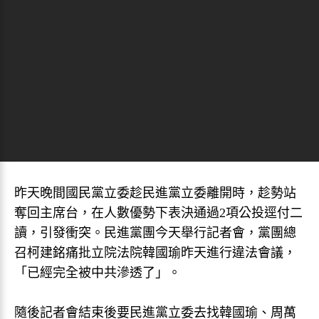
昨天晚間國民黨立委趁民進黨立委離開時，趁勢站
奪回主席台，在人數優勢下表決通過2項公投逕付二
讀，引發衝突。民進黨團今天舉行記者會，黨團總
召柯建銘痛批立院法院韓國瑜昨天進行違法會議，
「已經完全被中共滲透了」。
隨後記者會結束後要民進黨立委去找韓國瑜、周萬