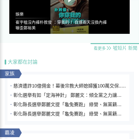
娛樂
崔宇植沒內褲朴敘俊 ：穿我的！ 自爆兩天沒換內褲
嚇歪鄭裕美
噓短片
新聞
看更多
大家都在討論
家族
慈濟遭詐10億佣金！幕後宗教大師媳婦獲100萬交保...快步奔離不發一語
彰化選舉有如「定海神針」 鄭麗文：傾全黨之力讓彰化贏
彰化縣長選舉鄭麗文提「龜兔賽跑」 綠營、無黨籍忙否認是烏龜
彰化縣長選舉鄭麗文提「龜兔賽跑」 綠營、無黨籍忙否認是烏龜
霸凌