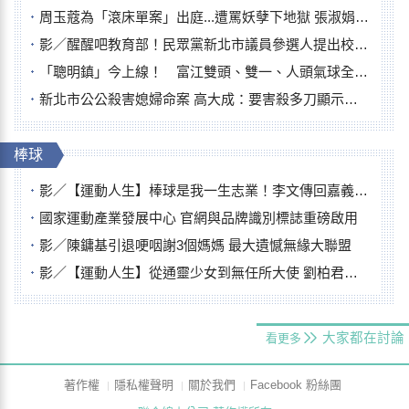
周玉蔻為「滾床單案」出庭...遭罵妖孽下地獄 張淑娟批：舌頭殺人有罪
影／醒醒吧教育部！民眾黨新北市議員參選人提出校園反毒防線升級政見
「聰明鎮」今上線！ 富江雙頭、雙一、人頭氣球全登場
新北市公公殺害媳婦命案 高大成：要害殺多刀顯示怨恨深
棒球
影／【運動人生】棒球是我一生志業！李文傳回嘉義扎根點亮KANO精神
國家運動產業發展中心 官網與品牌識別標誌重磅啟用
影／陳鏞基引退哽咽謝3個媽媽 最大遺憾無緣大聯盟
影／【運動人生】從通靈少女到無任所大使 劉柏君女裁判人生國際發光
大家都在討論
看更多
著作權
隱私權聲明
關於我們
Facebook 粉絲團