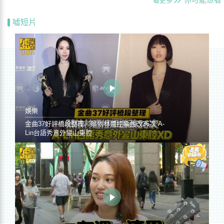
你可能想看
看更多
噓短片
娛樂
金曲37好評橋段整理／蔡依林遭控編曲改36次 A-
Lin台語秀意外變山東腔