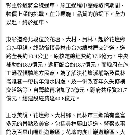
彰主幹道將全線通車，施工過程中歷經疫情期間、
物價上漲的挑戰，在兼顧施工品質的前提下，全力
以赴，終於通車。
東彰道路北段位於花壇、大村、員林，起於花壇鄉
台74甲線，終點銜接員林市台76線林厝交流道，道
路全長約10.4公里，原核定總經費約37.6億元，中央
補助約18.9億元，縣府配合約18.7億元，而縣府在施
工過程傾聽地方民意，為了解決花壇溪埔路及員林
崙雅巷一帶長年淹水問題，及一併改善年久失修橫
交道路等，自籌款再增加了3億元，縣府共斥資21.7
億元，總建設經費達40.6億元。
王惠美說，花壇鄉、大村鄉、員林市三鄉鎮有豐富
多元的景點及美食，包括員林藤山步道、警察故事
館及百果山喔熊遊憩區；花壇的虎山巖遊憩區、大