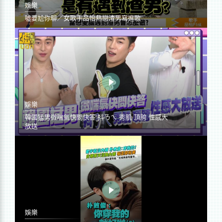
娛樂
噓要尬你聊／女歌手品怡熱戀渣男寫進歌
娛樂
韓國猛男微喘氣快問快答 抖ㄋㄟ 秀肌 頂胯 性感大
放送
娛樂