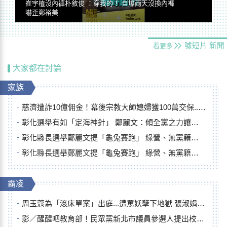
崔宇植沒內褲朴敘俊 ：穿我的！ 自爆兩天沒換內褲
嚇歪鄭裕美
噓短片
新聞
看更多
大家都在討論
家族
慈濟遭詐10億佣金！幕後宗教大師媳婦獲100萬交保...快步奔離不發一語
彰化選舉有如「定海神針」 鄭麗文：傾全黨之力讓彰化贏
彰化縣長選舉鄭麗文提「龜兔賽跑」 綠營、無黨籍忙否認是烏龜
彰化縣長選舉鄭麗文提「龜兔賽跑」 綠營、無黨籍忙否認是烏龜
霸凌
周玉蔻為「滾床單案」出庭...遭罵妖孽下地獄 張淑娟批：舌頭殺人有罪
影／醒醒吧教育部！民眾黨新北市議員參選人提出校園反毒防線升級政見