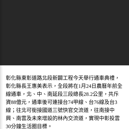
彰化縣東彰道路北段新闢工程今天舉行通車典禮，
彰化縣長王惠美表示，全段將在1月24日農曆年前全
線通車，北、中、南延段三段總長28.2公里，共斥
資88億元，通車後可連接台74甲線、台76線及台3
線；往北可銜接國道三號快官交流道，往南接中
興、南雲及未來增設的林內交流道，實現中彰投雲
30分鐘生活圈目標。