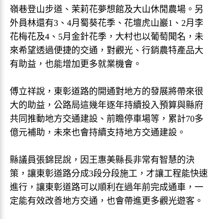
嶺巷登山步道、茉莉花夢想館及大山休閒農場。另
外員林還有3、4月蜀葵花季、花壇虎山巖1、2月李
花梅花及4、5月金針花季，大村也以葡萄聞名，未
來希望透過便捷的交通，對觀光、行銷農特產品大
有助益，也能增加更多就業機會。
傅立祥說，東彰道路的開通對地方的發展將帶來很
大的助益，公路局這幾年逐年持續投入預算與縣府
共同推動地方交通建設、前瞻停車場等，累計70多
億元補助，未來也會持續支持地方交通建設。
縣議員張錦昆說，因王惠美縣長非常有智慧的決
策，讓東彰道路分成3段分段施工，才讓工程能快速
進行，讓東彰道路可以順利在過年前完成通車，一
定能有效改善地方交通，也會帶進更多觀光遊客。