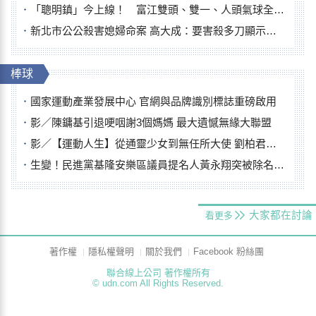
「聰明鎮」今上線！ 富江雙頭、雙一、人頭氣球全登場
新北市公公殺害媳婦命案 高大成：要害殺多刀顯示怨恨深
棒球
國家運動產業發展中心 官網與品牌識別標誌重磅啟用
影／陳鏞基引退哽咽謝3個媽媽 最大遺憾無緣大聯盟
影／【運動人生】從通靈少女到無任所大使 劉柏君女裁判人生國際發光
生變！民進黨基隆安樂區議員提名人黃永翔突被除名 將另提他人
大家都在討論
看更多
著作權
隱私權聲明
關於我們
Facebook 粉絲團
聯合線上公司 著作權所有
© udn.com All Rights Reserved.