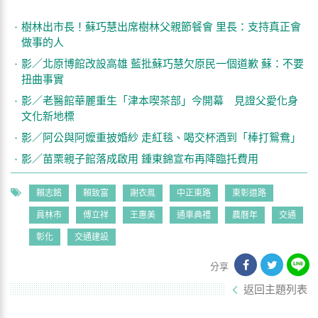
樹林出市長！蘇巧慧出席樹林父親節餐會 里長：支持真正會
做事的人
影／北原博館改設高雄 藍批蘇巧慧欠原民一個道歉 蘇：不要
扭曲事實
影／老醫館華麗重生「津本喫茶部」今開幕 見證父愛化身
文化新地標
影／阿公與阿嬤重披婚紗 走紅毯、喝交杯酒到「棒打鴛鴦」
影／苗栗親子館落成啟用 鍾東錦宣布再降臨托費用
賴志銘
賴致富
謝衣鳯
中正東路
東彰道路
員林市
傅立祥
王惠美
通車典禮
農曆年
交通
彰化
交通建設
分享
返回主題列表