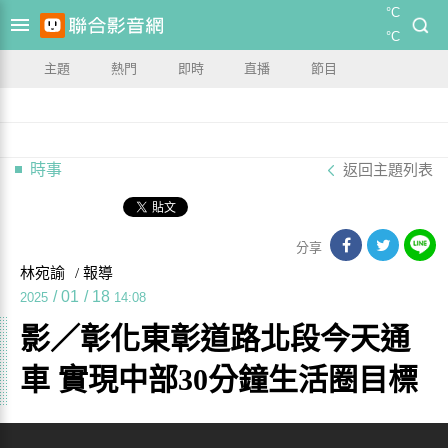
°C
°C
主題
熱門
即時
直播
節目
時事
返回主題列表
分享
林宛諭
/ 報導
/
01
/
18
2025
14:08
影／彰化東彰道路北段今天通
車 實現中部30分鐘生活圈目標