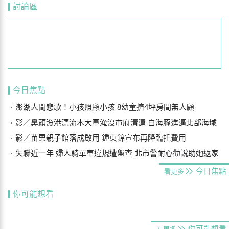
討論區
今日焦點
澎湖人間悲歌！小孩照顧小孩 8幼童擠4坪房間無人顧
影／鼻頭漁港漂流木大軍淹沒市府清運 白海豚進逼北部海域
影／苗栗親子館落成啟用 鍾東錦宣布再降臨托費用
失聯近一年 婦人騎單車違規遭盤查 北市警耐心勸說助她返家
今日焦點
看更多
你可能想看