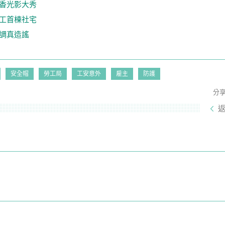
香光影大秀
工首棟社宅
調真造謠
安全帽
勞工局
工安意外
雇主
防護
分