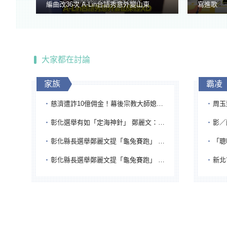
編曲改36次 A-Lin台語秀意外變山東
寫進歌
腔
大家都在討論
家族
霸凌
慈濟遭詐10億佣金！幕後宗教大師媳婦獲100萬交保...快步奔離不發一語
周玉蔻為
彰化選舉有如「定海神針」 鄭麗文：傾全黨之力讓彰化贏
影／醒醒
彰化縣長選舉鄭麗文提「龜兔賽跑」 綠營、無黨籍忙否認是烏龜
「聰明
彰化縣長選舉鄭麗文提「龜兔賽跑」 綠營、無黨籍忙否認是烏龜
新北市