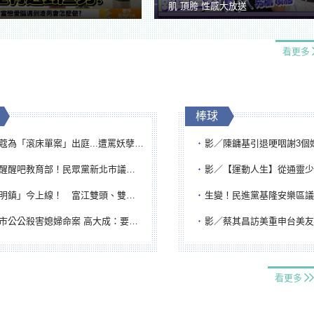
肌 頂胯 性感大放送
看更多
棒球
「滾床單案」出庭...遭罵妖孽下地獄 張淑娟批：舌頭殺人有罪
影／陳鏞基引退哽咽謝3個媽媽 最大
吧教育部！民眾黨新北市議員參選人提出校園反毒防線升級政見
影／【運動人生】從通靈少女到無任所大使 劉柏君女
鎮」今上線！ 富江雙頭、雙一、人頭氣球全登場
生變！民進黨基隆安樂區議員提名人黃永翔突被
公公殺害媳婦命案 高大成：要害殺多刀顯示怨恨深
影／蔡其昌訪美重申台美友誼 擔任MLB大
看更多