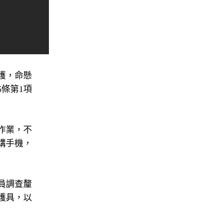
護，命懸
條第1項
作業，不
講手機，
員調查釐
護具，以