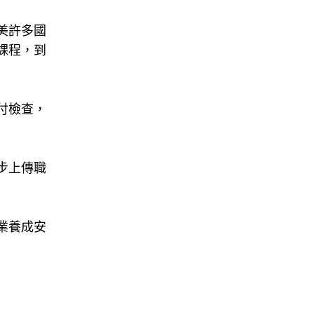
美許多國
課程，到
付檢查，
步上傳職
業養成安