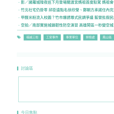
影／諸羅城隍夜巡下月登場關渡宮媽祖首度駐駕 媽祖會
竹北社宅仍掛零 邱臣遠點名徐欣瑩、鄭朝方承諾任內完
甲醛米粉流入校園？竹市爆誘導式民調爭議 藍營批假民
空拍／南部實施城鎮韌性防空演習 高雄鬧區一秒變空城
福誠三街
工安事件
事業單位
勞檢處
鳳山區
討論區
今日焦點