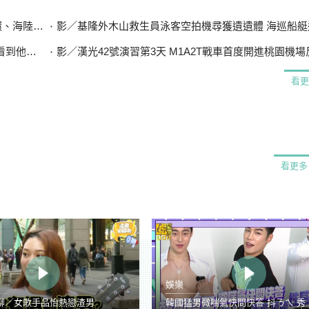
設7斷點
影／基隆外木山救生員泳客空拍機尋獲遺遺體 海巡船艇
想到兒子
影／漢光42號演習第3天 M1A2T戰車首度開進桃園機
看更
看更多
娛樂
聊／女歌手品怡熱戀渣男
韓國猛男微喘氣快問快答 抖ㄋㄟ 秀