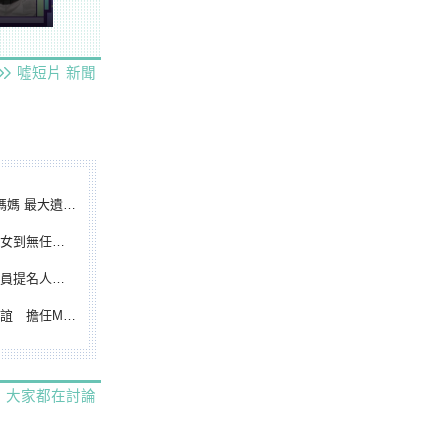
噓短片
新聞
遺憾無緣大聯盟
裁判人生國際發光
除名 將另提他人
都會台灣日開球嘉賓
大家都在討論