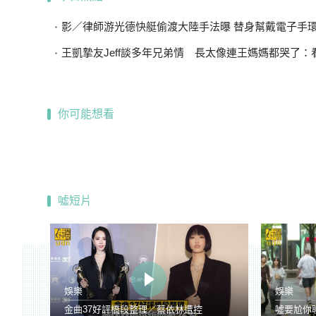
影／律師游光德快艇偷渡大陸手法曝 替身幫戴電子手環、海陸
王凱摯友Jeff談多年兄弟情 長太像連王媽媽都哭了：看到他
你可能想看
噓短片
娛樂
娛樂
金曲37好評橋段整理／蔡依林遭控
噓要尬你