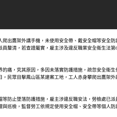
人爬出鷹架外講手機，未使用安全帶、戴安全帽等安全防
派員釐清，若查證屬實，雇主涉及違反職業安全衛生法第6
工界的痛，究其原因，多因未落實防護措施，疏忽安全衛生
3日，民眾目擊鳳山區某建案工地，工人赤身攀爬出鷹架外
帽等防止墜落防護措施，雇主涉違反職安法，勞檢處已派
理與巡檢，監督勞工依規定使用安全帽、安全帶等個人防