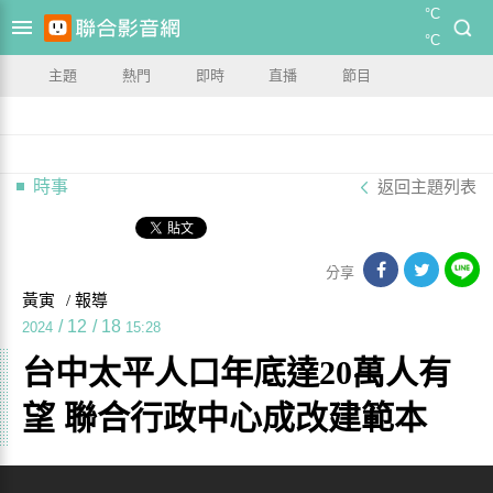
°C
°C
主題
熱門
即時
直播
節目
時事
返回主題列表
分享
黃寅
/ 報導
/
12
/
18
2024
15:28
台中太平人口年底達20萬人有
望 聯合行政中心成改建範本