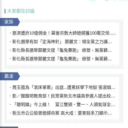
大家都在討論
家族
慈濟遭詐10億佣金！幕後宗教大師媳婦獲100萬交保...快步奔離不發一語
彰化選舉有如「定海神針」 鄭麗文：傾全黨之力讓彰化贏
彰化縣長選舉鄭麗文提「龜兔賽跑」 綠營、無黨籍忙否認是烏龜
彰化縣長選舉鄭麗文提「龜兔賽跑」 綠營、無黨籍忙否認是烏龜
霸凌
周玉蔻為「滾床單案」出庭...遭罵妖孽下地獄 張淑娟批：舌頭殺人有罪
影／醒醒吧教育部！民眾黨新北市議員參選人提出校園反毒防線升級政見
「聰明鎮」今上線！ 富江雙頭、雙一、人頭氣球全登場
新北市公公殺害媳婦命案 高大成：要害殺多刀顯示怨恨深