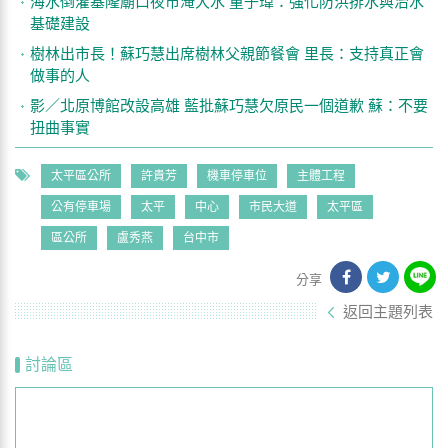
海水倒灌基隆廟口夜市淹大水 童子瑋：強化防洪排水與治水
基礎建設
樹林出市長！蘇巧慧出席樹林父親節餐會 里長：支持真正會
做事的人
影／北原博館改設高雄 藍批蘇巧慧欠原民一個道歉 蘇：不要
扭曲事實
太平區公所
許貴芳
機車停車位
主體工程
公有停車場
太平
中心
市民大道
太平區
區公所
盧秀燕
台中市
分享
返回主題列表
討論區