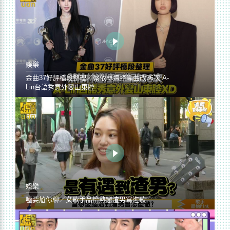
娛樂
金曲37好評橋段整理／蔡依林遭控編曲改36次 A-
Lin台語秀意外變山東腔
娛樂
噓要尬你聊／女歌手品怡熱戀渣男寫進歌