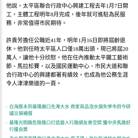
他說，太平區聯合行政中心興建工程去年1月7日開
工，主體工程明年8月完成，後年就可進駐為民服
務，非常值得市民期待。
許貴芳擔任公職近41年，明年1月16日即將屆齡退
休。他到任時太平區人口僅18萬出頭，現已將屆20
萬人，讓他十分欣慰。他在任內推動太平鐵工藝術
節、馬拉松賽，以及國民運動中心、市民大道和聯
合行政中心的興建都著有績效，也成為他公務生涯
令人津津樂道的一頁。
白海豚未到基隆廟口先淹大水 商家貨品泡水損失慘市府今研
議災損補償
基隆光明路危險路口打造變人行路網友善空間 獲中央馬路好
行優良獎