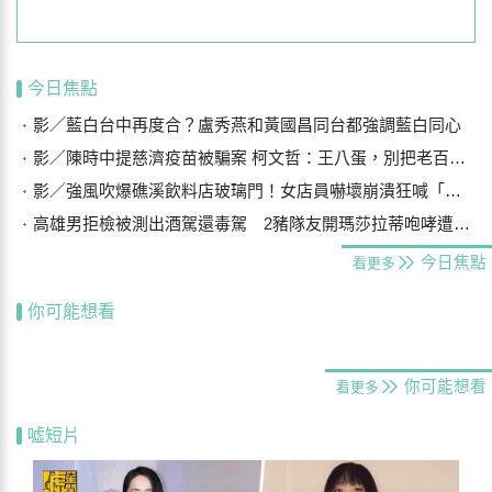
今日焦點
影／藍白台中再度合？盧秀燕和黃國昌同台都強調藍白同心
影／陳時中提慈濟疫苗被騙案 柯文哲：王八蛋，別把老百姓當白痴
影／強風吹爆礁溪飲料店玻璃門！女店員嚇壞崩潰狂喊「手機在哪？」
高雄男拒檢被測出酒駕還毒駕 2豬隊友開瑪莎拉蒂咆哮遭警壓制
今日焦點
看更多
你可能想看
你可能想看
看更多
噓短片