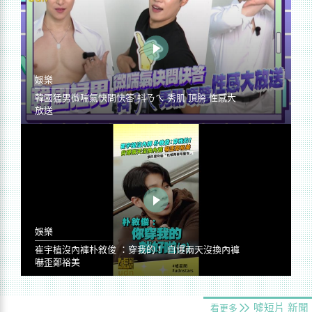
娛樂
韓國猛男微喘氣快問快答 抖ㄋㄟ 秀肌 頂胯 性感大
放送
娛樂
崔宇植沒內褲朴敘俊 ：穿我的！ 自爆兩天沒換內褲
嚇歪鄭裕美
噓短片
新聞
看更多