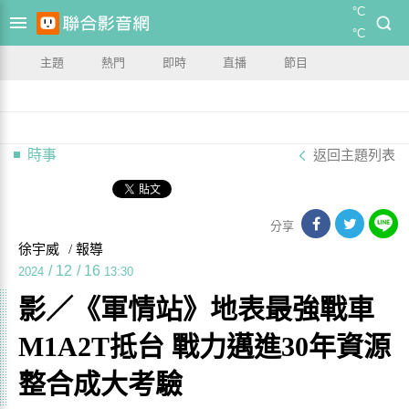
°C
°C
主題
熱門
即時
直播
節目
時事
返回主題列表
分享
徐宇威
/ 報導
/
12
/
16
2024
13:30
影／《軍情站》地表最強戰車
M1A2T抵台 戰力邁進30年資源
整合成大考驗