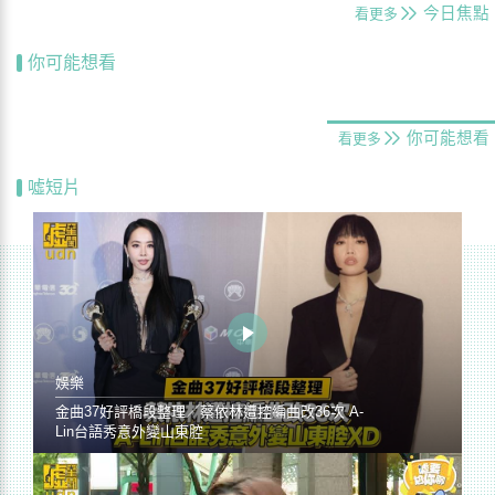
今日焦點
看更多
你可能想看
你可能想看
看更多
噓短片
娛樂
金曲37好評橋段整理／蔡依林遭控編曲改36次 A-
Lin台語秀意外變山東腔