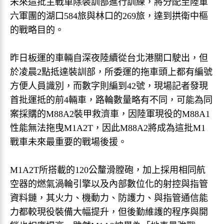
未來這批主戰車除裝訓部進行訓練，將分配至陸軍
六軍團的湖口584旅與林口的269旅，達到拱衛中樞
的戰略目的。
昨日板運的車輛自深夜陸續從台北港關口駛出，但
於凌晨2點抵達裝訓部，所委運的拖車頭上都有編號
方便人員識別，而數字則編到42號，現場記者發現
首批運抵的前4輛車，路輪數量略有不同，可能為同
案採購的M88A2裝甲救濟車，因陸軍現役的M88A1
性能無法拖曳M1A2T，因此M88A2將成為這批M1
戰車未來最重要的戰場後援。
M1A2T所搭載的120公釐滑膛砲，加上採用相同航
空器的燃氣渦輪引擎以及內部數位化的射控與指管
資料鏈，其火力、機動力、防護力、與指管通信能
力都較現役裝備大幅提升，但後勤維護的程序與開