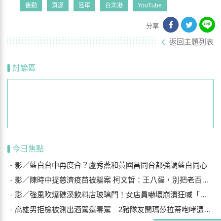
後勤
資源
陸軍
台北港
YouTube
分享
返回主題列表
討論區
今日焦點
影／藍白台中再度合？盧秀燕和黃國昌同台都強調藍白同心
影／陳時中提慈濟疫苗被騙案 柯文哲：王八蛋，別把老百姓當白痴
影／強風吹爆礁溪飲料店玻璃門！女店員嚇壞崩潰狂喊「手機在哪？」
高雄男拒檢被測出酒駕還毒駕 2豬隊友開瑪莎拉蒂咆哮遭警壓制