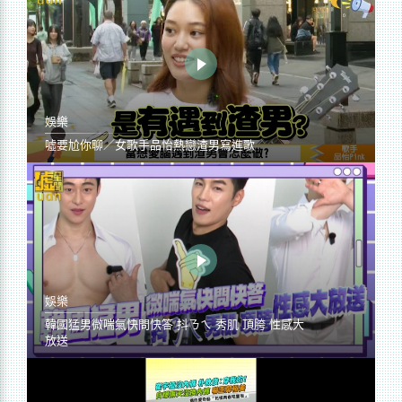
娛樂
噓要尬你聊／女歌手品怡熱戀渣男寫進歌
娛樂
韓國猛男微喘氣快問快答 抖ㄋㄟ 秀肌 頂胯 性感大
放送