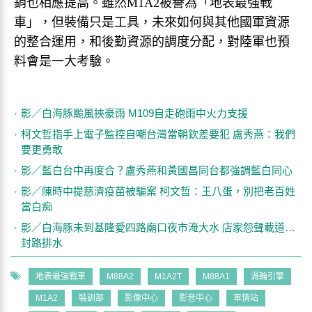
銷也相應提高。雖然M1A2被譽為「地表最強戰
車」，但裝備只是工具，未來如何與其他國軍資源
的整合運用，和後勤資源的調度分配，對陸軍也預
料會是一大考驗。
影／白海豚颱風挾豪雨 M109自走砲雨中火力支援
柯文哲指手上電子監控自嘲台灣當朝欽差要犯 盧秀燕：我們
要更勇敢
影／藍白台中再度合？盧秀燕和黃國昌同台都強調藍白同心
影／陳時中提慈濟疫苗被騙案 柯文哲：王八蛋，別把老百姓
當白痴
影／白海豚未到基隆愛四路廟口夜市淹大水 店家怨聲載道…
封路排水
地表最強戰車
M88A2
M1A2T
M88A1
渦輪引擎
M1A2
裝訓部
影像中心
影音中心
軍情站