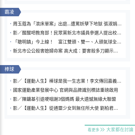
霸凌
周玉蔻為「滾床單案」出庭...遭罵妖孽下地獄 張淑娟批：舌頭殺人有罪
影／醒醒吧教育部！民眾黨新北市議員參選人提出校園反毒防線升級政見
「聰明鎮」今上線！ 富江雙頭、雙一、人頭氣球全登場
新北市公公殺害媳婦命案 高大成：要害殺多刀顯示怨恨深
棒球
影／【運動人生】棒球是我一生志業！李文傳回嘉義扎根點亮KANO精神
國家運動產業發展中心 官網與品牌識別標誌重磅啟用
影／陳鏞基引退哽咽謝3個媽媽 最大遺憾無緣大聯盟
影／【運動人生】從通靈少女到無任所大使 劉柏君女裁判人生國際發光
大家都在討論
看更多