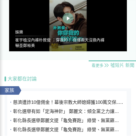
娛樂
崔宇植沒內褲朴敘俊 ：穿我的！ 自爆兩天沒換內褲
嚇歪鄭裕美
噓短片
新聞
看更多
大家都在討論
家族
慈濟遭詐10億佣金！幕後宗教大師媳婦獲100萬交保...快步奔離不發一語
彰化選舉有如「定海神針」 鄭麗文：傾全黨之力讓彰化贏
彰化縣長選舉鄭麗文提「龜兔賽跑」 綠營、無黨籍忙否認是烏龜
彰化縣長選舉鄭麗文提「龜兔賽跑」 綠營、無黨籍忙否認是烏龜