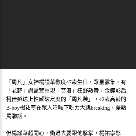
「周凡」女神楊謹華歡度47歲生日，眾星雲集，有
「老薛」謝盈萱重現「音浪」狂野熱舞，金鐘影后
柯佳嬿送上性感破尺度的「周凡裝」，42歲高齡的
B-boy楊祐寧在眾人呼喊下吃力大跳breaking，差點
罵髒話。
但楊謹華超開心，衝過去要跟他擊掌，楊祐寧怒