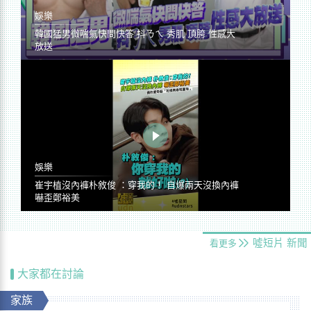
娛樂
韓國猛男微喘氣快問快答 抖ㄋㄟ 秀肌 頂胯 性感大
放送
娛樂
崔宇植沒內褲朴敘俊 ：穿我的！ 自爆兩天沒換內褲
嚇歪鄭裕美
噓短片
新聞
看更多
大家都在討論
家族