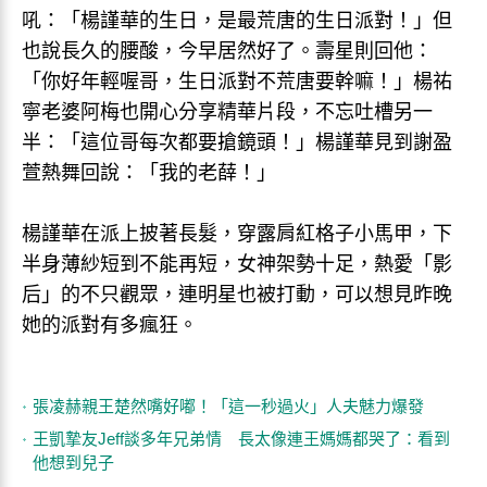
吼：「楊謹華的生日，是最荒唐的生日派對！」但
也說長久的腰酸，今早居然好了。壽星則回他：
「你好年輕喔哥，生日派對不荒唐要幹嘛！」楊祐
寧老婆阿梅也開心分享精華片段，不忘吐槽另一
半：「這位哥每次都要搶鏡頭！」楊謹華見到謝盈
萱熱舞回說：「我的老薛！」
楊謹華在派上披著長髮，穿露肩紅格子小馬甲，下
半身薄紗短到不能再短，女神架勢十足，熱愛「影
后」的不只觀眾，連明星也被打動，可以想見昨晚
她的派對有多瘋狂。
張凌赫親王楚然嘴好嘟！「這一秒過火」人夫魅力爆發
王凱摯友Jeff談多年兄弟情 長太像連王媽媽都哭了：看到
他想到兒子