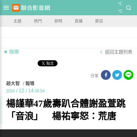
°C
°C
主題
熱門
即時
直播
節目
娛樂
返回主題列表
分享
趙大智
/ 報導
/
12
/
14
2024
09:54
楊謹華47歲壽趴合體謝盈萱跳
「音浪」 楊祐寧怒：荒唐