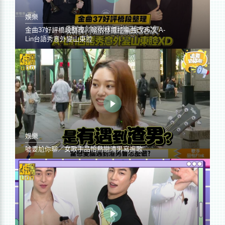
娛樂
金曲37好評橋段整理／蔡依林遭控編曲改36次 A-
Lin台語秀意外變山東腔
娛樂
噓要尬你聊／女歌手品怡熱戀渣男寫進歌