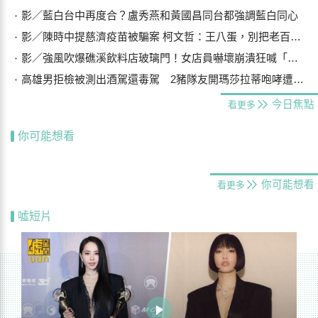
影／藍白台中再度合？盧秀燕和黃國昌同台都強調藍白同心
影／陳時中提慈濟疫苗被騙案 柯文哲：王八蛋，別把老百姓當白痴
影／強風吹爆礁溪飲料店玻璃門！女店員嚇壞崩潰狂喊「手機在哪？」
高雄男拒檢被測出酒駕還毒駕 2豬隊友開瑪莎拉蒂咆哮遭警壓制
今日焦點
看更多
你可能想看
你可能想看
看更多
噓短片