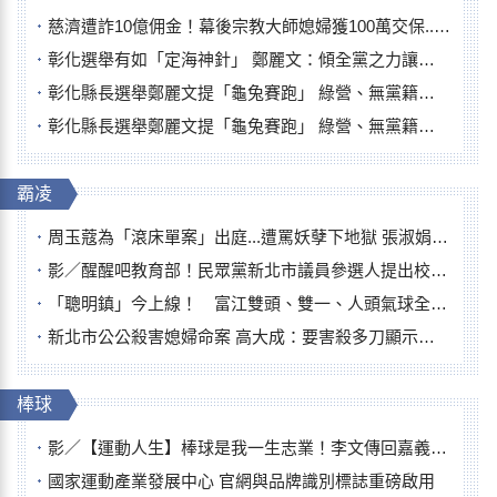
慈濟遭詐10億佣金！幕後宗教大師媳婦獲100萬交保...快步奔離不發一語
彰化選舉有如「定海神針」 鄭麗文：傾全黨之力讓彰化贏
彰化縣長選舉鄭麗文提「龜兔賽跑」 綠營、無黨籍忙否認是烏龜
彰化縣長選舉鄭麗文提「龜兔賽跑」 綠營、無黨籍忙否認是烏龜
霸凌
周玉蔻為「滾床單案」出庭...遭罵妖孽下地獄 張淑娟批：舌頭殺人有罪
影／醒醒吧教育部！民眾黨新北市議員參選人提出校園反毒防線升級政見
「聰明鎮」今上線！ 富江雙頭、雙一、人頭氣球全登場
新北市公公殺害媳婦命案 高大成：要害殺多刀顯示怨恨深
棒球
影／【運動人生】棒球是我一生志業！李文傳回嘉義扎根點亮KANO精神
國家運動產業發展中心 官網與品牌識別標誌重磅啟用