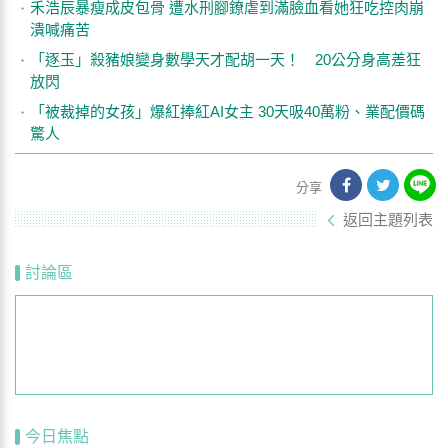
禾浩辰暴瘦成皮包骨 遭水刑腳鐐虐到滿臉血看她狂吃控肉崩
潰喊痛苦
「逐玉」殺豬娘變身數學天才配胡一天！ 20公分身高差狂
放閃
「被裁掉的女孩」爆紅捧紅AI女主 30天吸40萬粉、業配價碼
驚人
分享
返回主題列表
討論區
今日焦點