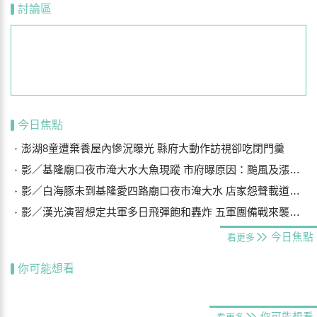
討論區
今日焦點
澎湖8童遭棄養屋內慘況曝光 縣府大動作訪視卻吃閉門羹
影／基隆廟口夜市淹大水大魚現蹤 市府曝原因：颱風及漲潮海水倒灌
影／白海豚未到基隆愛四路廟口夜市淹大水 店家怨聲載道…封路排水
影／漢光演習想定共軍多日飛彈飽和轟炸 五軍團備戰來襲船團
今日焦點
看更多
你可能想看