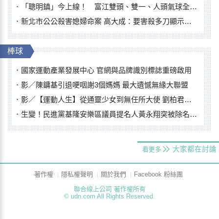
「聰明鎮」今上線！ 富江雙頭、雙一、人頭氣球全登場
新北市公公殺害媳婦命案 高大成：要害殺多刀顯示怨恨深
棒球
國家運動產業發展中心 官網與品牌識別標誌重磅啟用
影／陳鏞基引退哽咽謝3個媽媽 最大遺憾無緣大聯盟
影／【運動人生】從通靈少女到無任所大使 劉柏君女裁判人生國際發光
生變！民進黨基隆安樂區議員提名人黃永翔突被除名 將另提他人
大家都在討論
看更多
著作權
隱私權聲明
關於我們
Facebook 粉絲團
聯合線上公司 著作權所有
© udn.com All Rights Reserved.