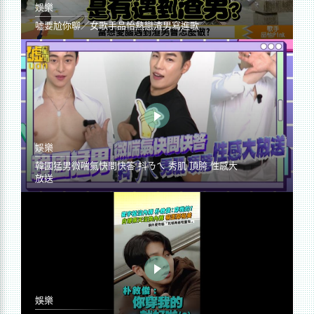
娛樂
噓要尬你聊／女歌手品怡熱戀渣男寫進歌
娛樂
韓國猛男微喘氣快問快答 抖ㄋㄟ 秀肌 頂胯 性感大
放送
娛樂