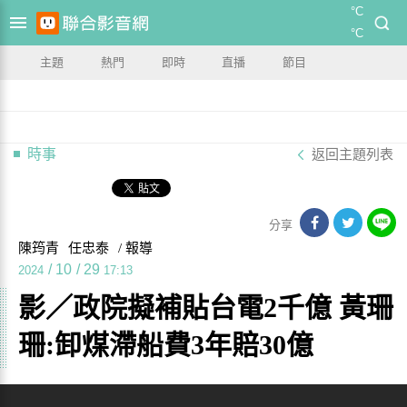
°C
°C
主題
熱門
即時
直播
節目
時事
返回主題列表
分享
陳筠青
任忠泰
/ 報導
/
10
/
29
2024
17:13
影／政院擬補貼台電2千億 黃珊
珊:卸煤滯船費3年賠30億