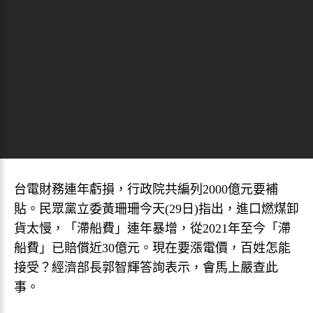
台電財務連年虧損，行政院共編列2000億元要補
貼。民眾黨立委黃珊珊今天(29日)指出，進口燃煤卸
貨太慢，「滯船費」連年暴增，從2021年至今「滯
船費」已賠償近30億元。現在要漲電價，百姓怎能
接受？經濟部長郭智輝答詢表示，會馬上嚴查此
事。