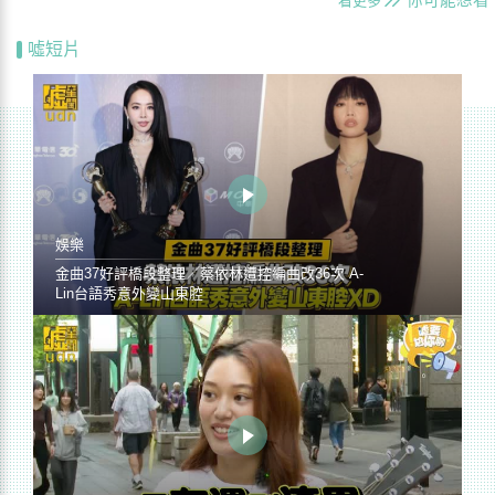
你可能想看
看更多
噓短片
娛樂
金曲37好評橋段整理／蔡依林遭控編曲改36次 A-
Lin台語秀意外變山東腔