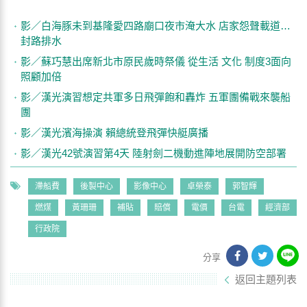
影／白海豚未到基隆愛四路廟口夜市淹大水 店家怨聲載道…
封路排水
影／蘇巧慧出席新北市原民歲時祭儀 從生活 文化 制度3面向
照顧加倍
影／漢光演習想定共軍多日飛彈飽和轟炸 五軍團備戰來襲船
團
影／漢光濱海操演 賴總統登飛彈快艇廣播
影／漢光42號演習第4天 陸射劍二機動進陣地展開防空部署
滯船費
後製中心
影像中心
卓榮泰
郭智輝
燃煤
黃珊珊
補貼
賠償
電價
台電
經濟部
行政院
分享
返回主題列表