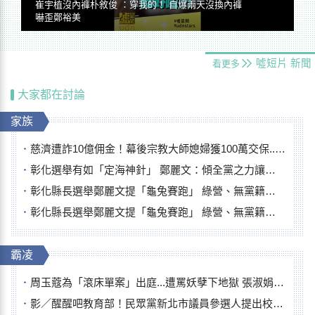
崔宇植沒內褲朴敘俊 ：穿我的！ 自爆兩天沒換內褲
嚇歪鄭裕美
噓短片
新聞
看更多
大家都在討論
家族
慈濟遭詐10億佣金！幕後宗教大師媳婦獲100萬交保...快步奔離不發一語
彰化選舉有如「定海神針」 鄭麗文：傾全黨之力讓彰化贏
彰化縣長選舉鄭麗文提「龜兔賽跑」 綠營、無黨籍忙否認是烏龜
彰化縣長選舉鄭麗文提「龜兔賽跑」 綠營、無黨籍忙否認是烏龜
霸凌
周玉蔻為「滾床單案」出庭...遭罵妖孽下地獄 張淑娟批：舌頭殺人有罪
影／醒醒吧教育部！民眾黨新北市議員參選人提出校園反毒防線升級政見