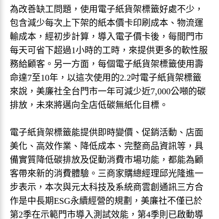
為改善缺工問題，使用電子紙貨架標籤好處不少，
包含減少每次上下架的紙本價卡印刷成本、物流運
輸成本，經初步計算，導入電子價卡後，每間門市
每天可省下超過1小時的工時，來提供更多的軟性服
務給顧客。另一方面，每個電子紙貨架標籤使用壽
命達7至10年，以這次使用的2.2吋電子紙貨架標籤
來說，美廉社全台門市一年可減少近7,000公噸的碳
排放，未來將邁向全店低碳無紙化目標。
電子紙貨架標籤能提供即時變價、促銷活動、店面
美化、高效作業、降低成本、完整商品資訊等，具
備實質降低碳排放及促動消費市場功能，都能為顧
客帶來新的消費體驗。三商家購總經理邱光隆進一
步表示，本次與元太科技及系統商雲創通訊三方合
作是中長期ESG永續經營的規劃，美廉社不僅已於
第2季在示範門市導入測試效能，第4季則已啟動導