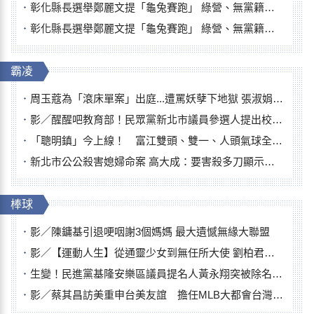
彰化縣長選舉鄭麗文提「龜兔賽跑」 綠營、無黨籍忙否認是烏龜
彰化縣長選舉鄭麗文提「龜兔賽跑」 綠營、無黨籍忙否認是烏龜
霸凌
周玉蔻為「滾床單案」出庭...遭罵妖孽下地獄 張淑娟批：舌頭殺人有罪
影／醒醒吧教育部！民眾黨新北市議員參選人提出校園反毒防線升級政見
「聰明鎮」今上線！ 富江雙頭、雙一、人頭氣球全登場
新北市公公殺害媳婦命案 高大成：要害殺多刀顯示怨恨深
棒球
影／陳鏞基引退哽咽謝3個媽媽 最大遺憾無緣大聯盟
影／【運動人生】從通靈少女到無任所大使 劉柏君女裁判人生國際發光
生變！民進黨基隆安樂區議員提名人黃永翔突被除名 將另提他人
影／蔡其昌訪美重申台美友誼 擔任MLB大都會台灣日開球嘉賓