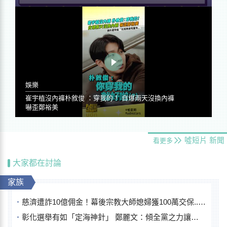
娛樂
崔宇植沒內褲朴敘俊 ：穿我的！ 自爆兩天沒換內褲
嚇歪鄭裕美
噓短片
新聞
看更多
大家都在討論
家族
慈濟遭詐10億佣金！幕後宗教大師媳婦獲100萬交保...快步奔離不發一語
彰化選舉有如「定海神針」 鄭麗文：傾全黨之力讓彰化贏