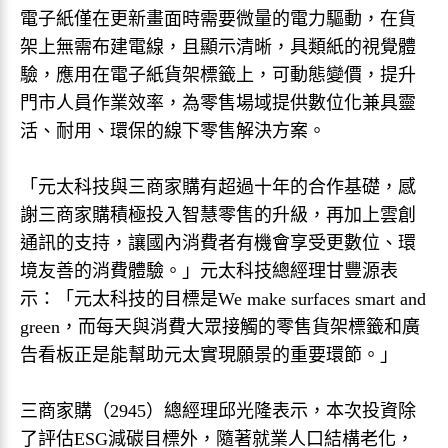
電子紙僅在更新畫面時需要微量的電力驅動，在貨
架上無需布建電線，且顯示清晰，具類紙的視覺體
驗，應用在電子紙貨架標籤上，可動態變價，提升
門市人員作業效率，為零售場域提供數位化兼具靈
活、耐用、環保的線下零售解決方案。
「元太科技與三商家購有超過十年的合作基礎，感
謝三商家購積極投入智慧零售的升級，再加上雲創
通訊的支持，讓國內消費者有機會享受更數位、環
境友善的消費體驗。」元太科技總經理甘豐源表
示：「元太科技的目標是We make surfaces smart and
green，而每天與消費大眾接觸的零售貨架標籤和廣
告看板正是能幫助元太實現願景的重要環節。」
三商家購（2945）總經理邱光隆表示，本次投資除
了評估ESG減碳目標外，隨著就業人口結構老化，