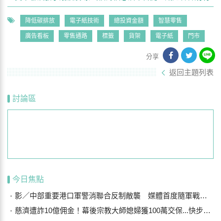
降低碳排放
電子紙技術
總投資金額
智慧零售
廣告看板
零售通路
標籤
貨架
電子紙
門市
分享
返回主題列表
討論區
今日焦點
影／中部重要港口軍警消聯合反制敵襲 媒體首度隨軍戰鬥演練
慈濟遭詐10億佣金！幕後宗教大師媳婦獲100萬交保...快步奔離不發一語