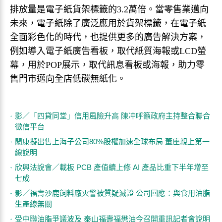
排放量是電子紙貨架標籤的3.2萬倍。當零售業邁向
未來，電子紙除了廣泛應用於貨架標籤，在電子紙
全面彩色化的時代，也提供更多的廣告解決方案，
例如導入電子紙廣告看板，取代紙質海報或LCD螢
幕，用於POP展示，取代訊息看板或海報，助力零
售門市邁向全店低碳無紙化。
影／「四貸同堂」信用風險升高 陳冲呼籲政府主持整合聯合
徵信平台
閎康擬出售上海子公司80%股權加速全球布局 董座親上第一
線說明
欣興法說會／載板 PCB 產值續上修 AI 產品比重下半年增至
七成
影／福壽沙鹿飼料廠火警被質疑滅證 公司回應：與食用油脂
生產線無關
受中聯油脂爭議波及 泰山福壽福懋油今召開重訊記者會說明