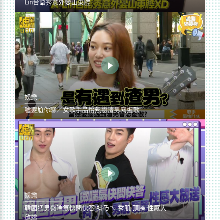
Lin台語秀意外變山東腔
娛樂
噓要尬你聊／女歌手品怡熱戀渣男寫進歌
娛樂
韓國猛男微喘氣快問快答 抖ㄋㄟ 秀肌 頂胯 性感大
放送