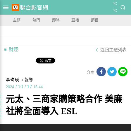
°C
°C
主題
熱門
即時
直播
節目
財經
返回主題列表
分享
李珣瑛
/ 報導
/
10
/
17
2024
16:44
元太、三商家購策略合作 美廉
社將全面導入 ESL