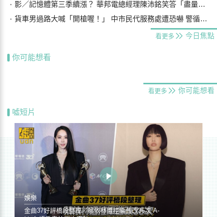
影／記憶體第三季續漲？ 華邦電總經理陳沛銘笑答「盡量不要漲太多」
貨車男過路大喊「開槍喔！」 中市民代服務處遭恐嚇 警循線追緝
今日焦點
看更多
你可能想看
你可能想看
看更多
噓短片
娛樂
金曲37好評橋段整理／蔡依林遭控編曲改36次 A-