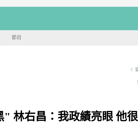
節目
" 林右昌：我政績亮眼 他