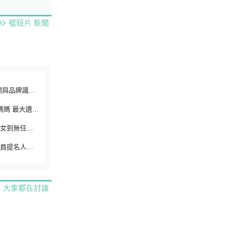
噓短片
新聞
別標誌重磅啟用
遺憾無緣大聯盟
裁判人生國際發光
除名 將另提他人
大家都在討論