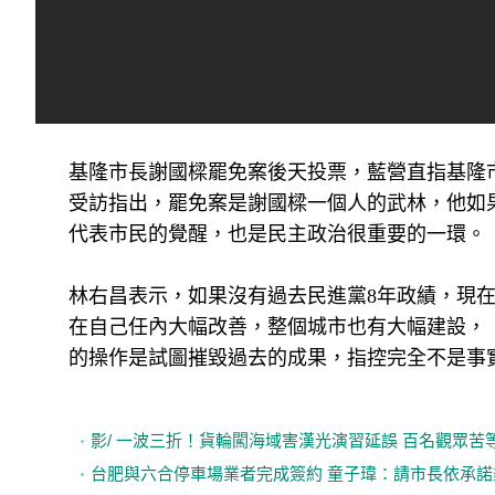
基隆市長謝國樑罷免案後天投票，藍營直指基隆
受訪指出，罷免案是謝國樑一個人的武林，他如
代表市民的覺醒，也是民主政治很重要的一環。
林右昌表示，如果沒有過去民進黨8年政績，現
在自己任內大幅改善，整個城市也有大幅建設，
的操作是試圖摧毀過去的成果，指控完全不是事
影/ 一波三折！貨輪闖海域害漢光演習延誤 百名觀眾苦
台肥與六合停車場業者完成簽約 童子瑋：請市長依承諾