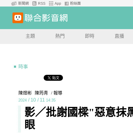
新聞網
RSS
App
粉絲團
主題
熱門
即時
直播
時事
陳煜彬
陳筠青
/ 報導
/
10
/
11
2024
14:35
影／批謝國樑"惡意抹黑
眼