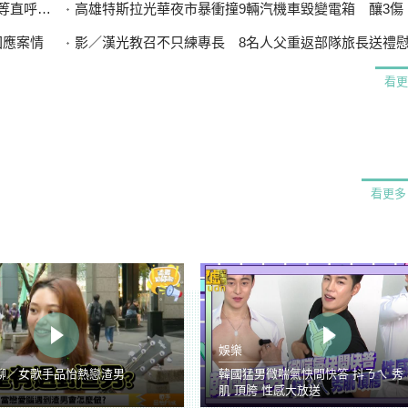
直呼可惜
高雄特斯拉光華夜市暴衝撞9輛汽機車毀變電箱 釀3傷、600
回應案情
影／漢光教召不只練專長 8名人父重返部隊旅長送禮
看更
看更多
娛樂
聊／女歌手品怡熱戀渣男
韓國猛男微喘氣快問快答 抖ㄋㄟ 秀
肌 頂胯 性感大放送