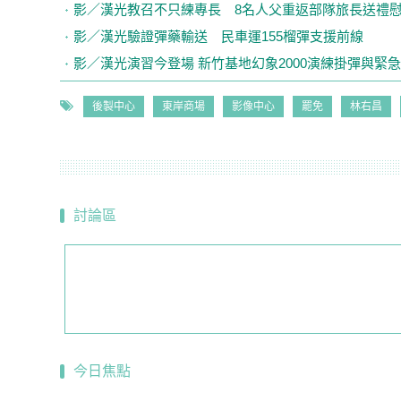
影／漢光教召不只練專長 8名人父重返部隊旅長送禮
影／漢光驗證彈藥輸送 民車運155榴彈支援前線
影／漢光演習今登場 新竹基地幻象2000演練掛彈與緊
後製中心
東岸商場
影像中心
罷免
林右昌
討論區
今日焦點