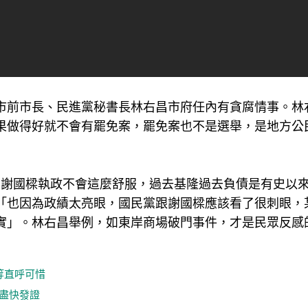
市前市長、民進黨秘書長林右昌市府任內有貪腐情事。林
果做得好就不會有罷免案，罷免案也不是選舉，是地方公
在謝國樑執政不會這麼舒服，過去基隆過去負債是有史以
「也因為政績太亮眼，國民黨跟謝國樑應該看了很刺眼，
實」。林右昌舉例，如東岸商場破門事件，才是民眾反感
等直呼可惜
盡快發證