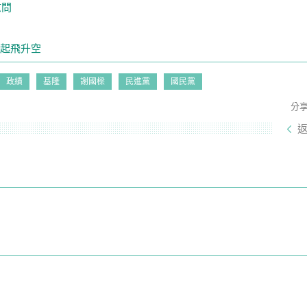
慰問
急起飛升空
政績
基隆
謝國樑
民進黨
國民黨
分