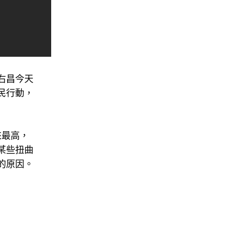
右昌今天
民行動，
來最高，
某些扭曲
的原因。