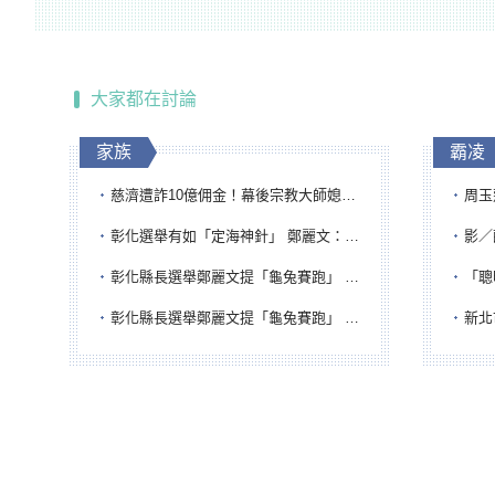
大家都在討論
家族
霸凌
慈濟遭詐10億佣金！幕後宗教大師媳婦獲100萬交保...快步奔離不發一語
周玉蔻為
彰化選舉有如「定海神針」 鄭麗文：傾全黨之力讓彰化贏
影／醒醒
彰化縣長選舉鄭麗文提「龜兔賽跑」 綠營、無黨籍忙否認是烏龜
「聰明
彰化縣長選舉鄭麗文提「龜兔賽跑」 綠營、無黨籍忙否認是烏龜
新北市