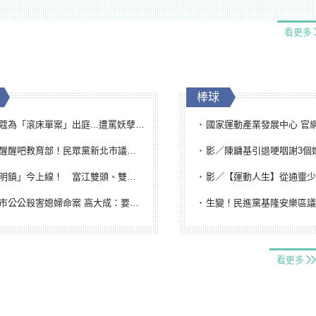
看更多
棒球
「滾床單案」出庭...遭罵妖孽下地獄 張淑娟批：舌頭殺人有罪
國家運動產業發展中心 官網與品牌識
吧教育部！民眾黨新北市議員參選人提出校園反毒防線升級政見
影／陳鏞基引退哽咽謝3個媽媽 最大
鎮」今上線！ 富江雙頭、雙一、人頭氣球全登場
影／【運動人生】從通靈少女到無任所大使 劉柏君女
公公殺害媳婦命案 高大成：要害殺多刀顯示怨恨深
生變！民進黨基隆安樂區議員提名人黃永翔突被
看更多