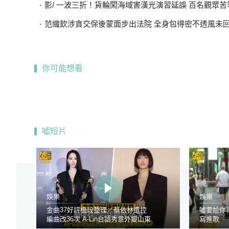
影/ 一波三折！貨輪闖海域害漢光演習延誤 百名觀眾苦等
范織欽涉貪交保後蒙面步出法院 全身包得密不透風未
你可能想看
噓短片
娛樂
娛樂
金曲37好評橋段整理／蔡依林遭控
噓要尬你
編曲改36次 A-Lin台語秀意外變山東
寫進歌
腔