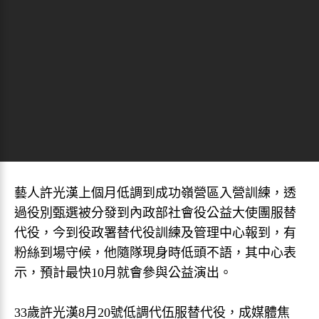
藝人許光漢上個月低調到成功嶺營區入營訓練，透
過役別甄選被分發到內政部社會役公益大使團服替
代役，今到役政署替代役訓練及管理中心報到，有
粉絲到場守候，他隨隊現身時低頭不語，其中心表
示，預計最快10月就會參與公益演出。
33歲許光漢8月20號低調代伍服替代役，成媒體焦