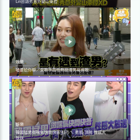
Lin台語秀意外變山東腔
娛樂
噓要尬你聊／女歌手品怡熱戀渣男寫進歌
娛樂
韓國猛男微喘氣快問快答 抖ㄋㄟ 秀肌 頂胯 性感大
放送