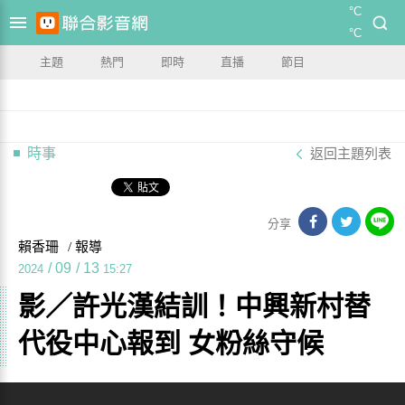
°C
°C
主題
熱門
即時
直播
節目
時事
返回主題列表
分享
賴香珊
/ 報導
/
09
/
13
2024
15:27
影／許光漢結訓！中興新村替
代役中心報到 女粉絲守候