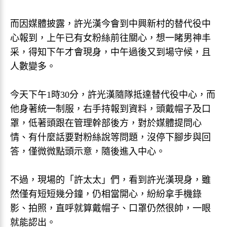
而因媒體披露，許光漢今會到中興新村的替代役中
心報到，上午已有女粉絲前往關心，想一睹男神丰
采，得知下午才會現身，中午過後又到場守候，且
人數變多。
今天下午1時30分，許光漢隨隊抵達替代役中心，而
他身著統一制服，右手持報到資料，頭戴帽子及口
罩，低著頭跟在管理幹部後方，對於媒體提問心
情、有什麼話要對粉絲說等問題，沒停下腳步與回
答，僅微微點頭示意，隨後進入中心。
不過，現場的「許太太」們，看到許光漢現身，雖
然僅有短短幾分鐘，仍相當開心，紛紛拿手機錄
影、拍照，直呼就算戴帽子、口罩仍然很帥，一眼
就能認出。