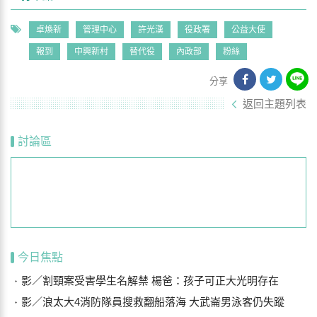
卓煥新
管理中心
許光漢
役政署
公益大使
報到
中興新村
替代役
內政部
粉絲
分享
返回主題列表
討論區
今日焦點
影／割頸案受害學生名解禁 楊爸：孩子可正大光明存在
影／浪太大4消防隊員搜救翻船落海 大武崙男泳客仍失蹤