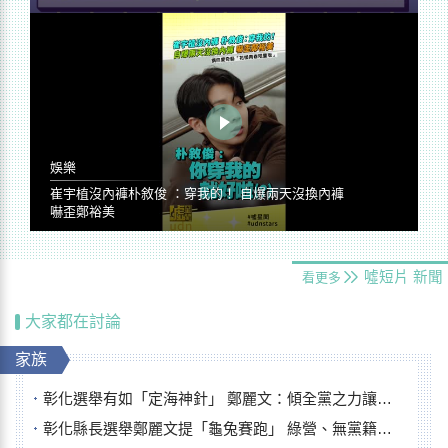
娛樂
崔宇植沒內褲朴敘俊 ：穿我的！ 自爆兩天沒換內褲
嚇歪鄭裕美
噓短片
新聞
看更多
大家都在討論
家族
彰化選舉有如「定海神針」 鄭麗文：傾全黨之力讓彰化贏
彰化縣長選舉鄭麗文提「龜兔賽跑」 綠營、無黨籍忙否認是烏龜