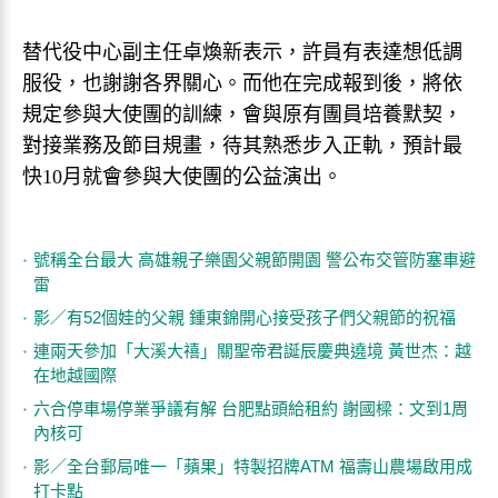
替代役中心副主任卓煥新表示，許員有表達想低調
服役，也謝謝各界關心。而他在完成報到後，將依
規定參與大使團的訓練，會與原有團員培養默契，
對接業務及節目規畫，待其熟悉步入正軌，預計最
快10月就會參與大使團的公益演出。
號稱全台最大 高雄親子樂園父親節開園 警公布交管防塞車避
雷
影／有52個娃的父親 鍾東錦開心接受孩子們父親節的祝福
連兩天參加「大溪大禧」關聖帝君誕辰慶典遶境 黃世杰：越
在地越國際
六合停車場停業爭議有解 台肥點頭給租約 謝國樑：文到1周
內核可
影／全台郵局唯一「蘋果」特製招牌ATM 福壽山農場啟用成
打卡點