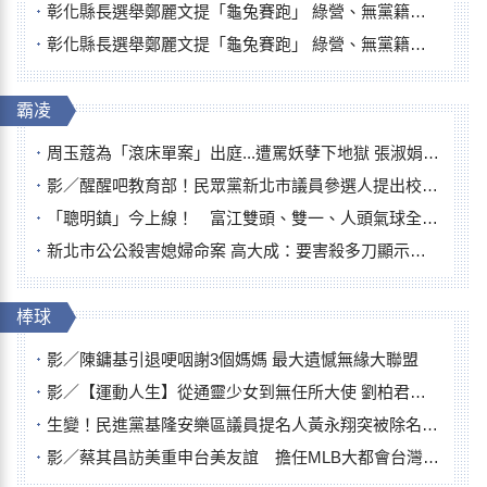
彰化縣長選舉鄭麗文提「龜兔賽跑」 綠營、無黨籍忙否認是烏龜
彰化縣長選舉鄭麗文提「龜兔賽跑」 綠營、無黨籍忙否認是烏龜
霸凌
周玉蔻為「滾床單案」出庭...遭罵妖孽下地獄 張淑娟批：舌頭殺人有罪
影／醒醒吧教育部！民眾黨新北市議員參選人提出校園反毒防線升級政見
「聰明鎮」今上線！ 富江雙頭、雙一、人頭氣球全登場
新北市公公殺害媳婦命案 高大成：要害殺多刀顯示怨恨深
棒球
影／陳鏞基引退哽咽謝3個媽媽 最大遺憾無緣大聯盟
影／【運動人生】從通靈少女到無任所大使 劉柏君女裁判人生國際發光
生變！民進黨基隆安樂區議員提名人黃永翔突被除名 將另提他人
影／蔡其昌訪美重申台美友誼 擔任MLB大都會台灣日開球嘉賓