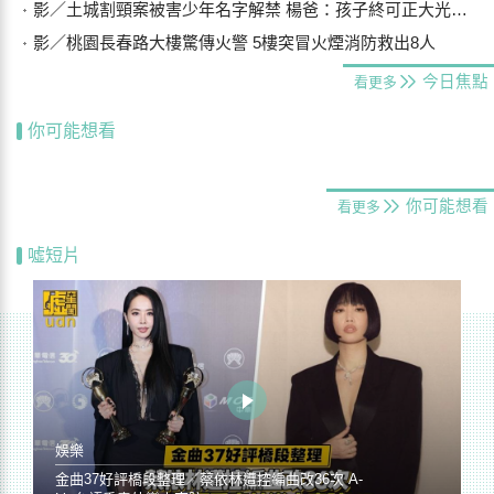
影／土城割頸案被害少年名字解禁 楊爸：孩子終可正大光明存在
影／桃園長春路大樓驚傳火警 5樓突冒火煙消防救出8人
今日焦點
看更多
你可能想看
你可能想看
看更多
噓短片
娛樂
金曲37好評橋段整理／蔡依林遭控編曲改36次 A-