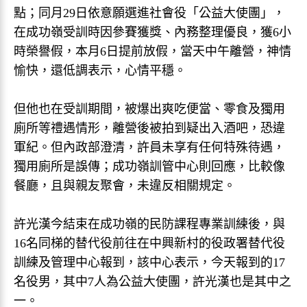
點；同月29日依意願選進社會役「公益大使團」，
在成功嶺受訓時因參賽獲獎、內務整理優良，獲6小
時榮譽假，本月6日提前放假，當天中午離營，神情
愉快，還低調表示，心情平穩。
但他也在受訓期間，被爆出爽吃便當、零食及獨用
廁所等禮遇情形，離營後被拍到疑出入酒吧，恐違
軍紀。但內政部澄清，許員未享有任何特殊待遇，
獨用廁所是誤傳；成功嶺訓管中心則回應，比較像
餐廳，且與親友聚會，未違反相關規定。
許光漢今結束在成功嶺的民防課程專業訓練後，與
16名同梯的替代役前往在中興新村的役政署替代役
訓練及管理中心報到，該中心表示，今天報到的17
名役男，其中7人為公益大使團，許光漢也是其中之
一。