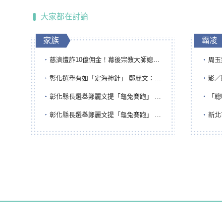
大家都在討論
家族
霸凌
慈濟遭詐10億佣金！幕後宗教大師媳婦獲100萬交保...快步奔離不發一語
周玉蔻為
彰化選舉有如「定海神針」 鄭麗文：傾全黨之力讓彰化贏
影／醒醒
彰化縣長選舉鄭麗文提「龜兔賽跑」 綠營、無黨籍忙否認是烏龜
「聰明
彰化縣長選舉鄭麗文提「龜兔賽跑」 綠營、無黨籍忙否認是烏龜
新北市