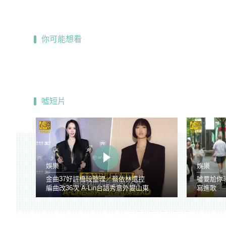
你可能想看
噓短片
娛樂
娛樂
金曲37好評橋段整理／蔡依林遭控
噓要尬你
編曲改36次 A-Lin台語秀意外變山東
寫進歌
腔