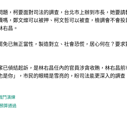
問題，柯要面對司法的調查，台北市上辦到市長，她要請
瀆嗎，鄭文燦可以被押、柯文哲可以被查，檢調會不會投
林右昌。
罷免已無正當性，製造對立、社會恐慌，居心何在？要求
案已偵結起訴，是林右昌任內的官員涉貪收賄，林右昌前
也是你」，市民的眼睛是雪亮的，盼司法能更深入的調查
戰鬥演練
預算通過