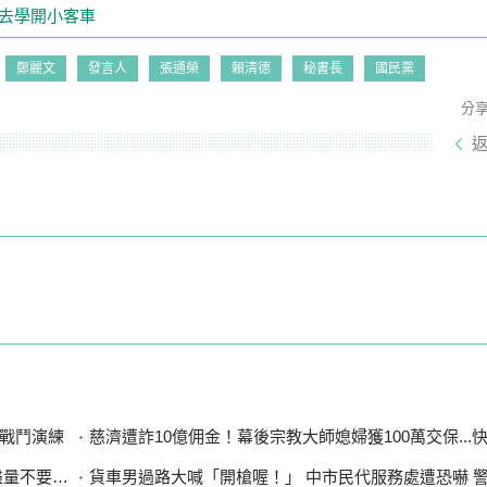
才去學開小客車
鄭麗文
發言人
張通榮
賴清德
秘書長
國民黨
分
戰鬥演練
慈濟遭詐10億佣金！幕後宗教大師媳婦獲100萬交保...快步奔離
漲太多」
貨車男過路大喊「開槍喔！」 中市民代服務處遭恐嚇 警循