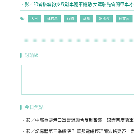
影／記者搭雲豹步兵戰車隨軍機動 女駕駛先會開甲車
大日
林右昌
行賄
基隆
謝國樑
柯文哲
討論區
今日焦點
影／中部重要港口軍警消聯合反制敵襲 媒體首度隨軍
影／記憶體第三季續漲？ 華邦電總經理陳沛銘笑答「盡量不要