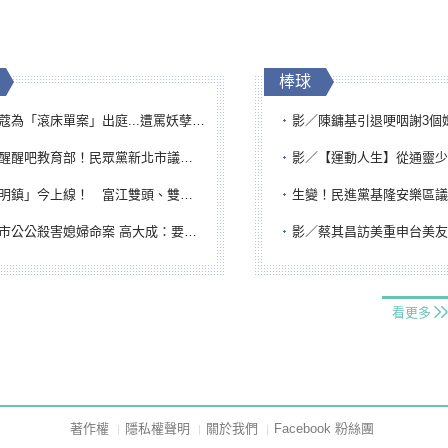
棒球
「滾床單案」出庭...遭罵妖孽下地獄 張淑娟批：舌頭殺人有罪
影／陳鏞基引退哽咽謝3個媽媽 最大
吧教育部！民眾黨新北市議員參選人提出校園反毒防線升級政見
影／【運動人生】從通靈少女到無任所大使 劉柏君女
鎮」今上線！ 富江雙頭、雙一、人頭氣球全登場
生變！民進黨基隆安樂區議員提名人黃永翔突被
公公殺害媳婦命案 高大成：要害殺多刀顯示怨恨深
影／蔡其昌訪美重申台美友誼 擔任MLB大
看更多
著作權
隱私權聲明
關於我們
Facebook 粉絲團