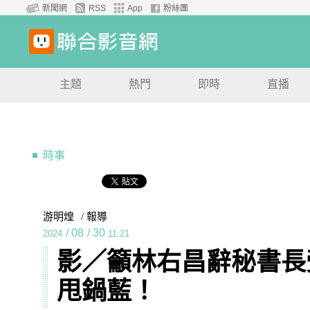
新聞網
RSS
App
粉絲團
主題
熱門
即時
直播
時事
游明煌
/ 報導
/
08
/
30
2024
11:21
影／籲林右昌辭秘書長
甩鍋藍！