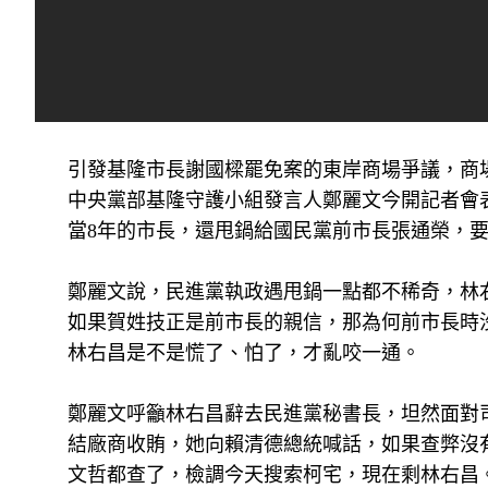
引發基隆市長謝國樑罷免案的東岸商場爭議，商
中央黨部基隆守護小組發言人鄭麗文今開記者會
當8年的市長，還甩鍋給國民黨前市長張通榮，
鄭麗文說，民進黨執政遇甩鍋一點都不稀奇，林
如果賀姓技正是前市長的親信，那為何前市長時
林右昌是不是慌了、怕了，才亂咬一通。
鄭麗文呼籲林右昌辭去民進黨秘書長，坦然面對
結廠商收賄，她向賴清德總統喊話，如果查弊沒
文哲都查了，檢調今天搜索柯宅，現在剩林右昌