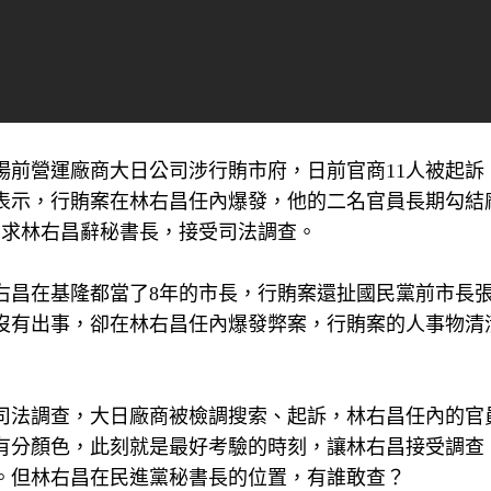
場前營運廠商大日公司涉行賄市府，日前官商11人被起訴
表示，行賄案在林右昌任內爆發，他的二名官員長期勾結
要求林右昌辭秘書長，接受司法調查。
右昌在基隆都當了8年的市長，行賄案還扯國民黨前市長
沒有出事，卻在林右昌任內爆發弊案，行賄案的人事物清
司法調查，大日廠商被檢調搜索、起訴，林右昌任內的官
有分顏色，此刻就是最好考驗的時刻，讓林右昌接受調查
。但林右昌在民進黨秘書長的位置，有誰敢查？