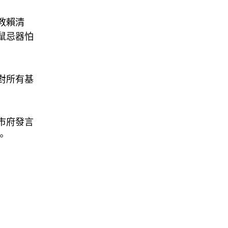
教賴清
鼠忌器怕
對所有基
市府發言
。