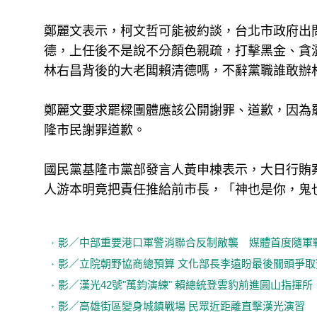
鄭麗文表示，柯文哲可能被約談，台北市政府出
德，上任後不是說不分顏色親疏，打擊黑金、貪
林右昌背後的大老闆賴清德嗎，不辭黨職誰敢辦
鄭麗文要求罷樑團體應該公開謝罪、道歉，因為
隆市民謝罪道歉。
國民黨基隆市黨部發言人黃申棟表示，大日行賄
人游本明竟把責任推給前市長，「神也是你，鬼
影／中部重要港口軍警消聯合反制敵襲 媒體首度隨軍
影／立院朝野協商總預算 文化部長李遠盼最後關頭爭取
影／漢光42號"萬鈞演練" 賴總統登雲豹前進圓山指揮所
影／高雄街區變身城鎮戰場 民眾近距離直擊漢光演習