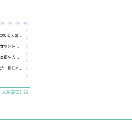
遺憾無緣大聯盟
裁判人生國際發光
除名 將另提他人
都會台灣日開球嘉賓
大家都在討論