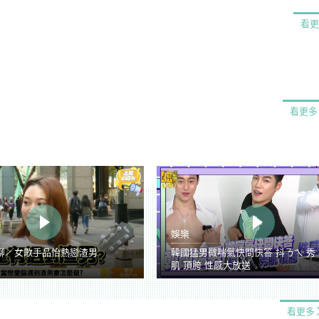
看更
看更多
娛樂
聊／女歌手品怡熱戀渣男
韓國猛男微喘氣快問快答 抖ㄋㄟ 秀
肌 頂胯 性感大放送
看更多