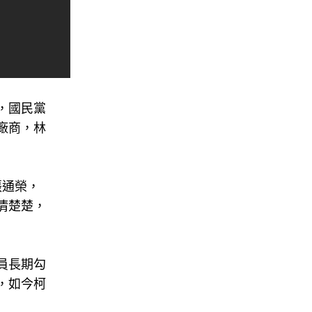
，國民黨
廠商，林
張通榮，
清楚楚，
員長期勾
，如今柯