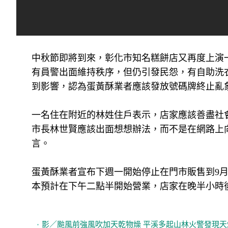
中秋節即將到來，彰化市知名糕餅店又再度上演一
有員警出面維持秩序，但仍引發民怨，有自助洗
到影響，認為蛋黃酥業者應該發放號碼牌終止亂
一名住在附近的林姓住戶表示，店家應該善盡社
市長林世賢應該出面想想辦法，而不是在網路上
言。
蛋黃酥業者宣布下週一開始停止在門市販售到9月
本預計在下午二點半開始營業，店家在晚半小時
影／颱風前強風吹加天乾物燥 平溪多起山林火警發現天