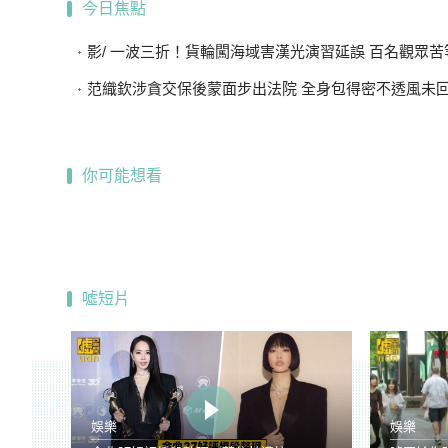
今日焦點
影/ 一波三折！貨輪闖海域害漢光演習延誤 百名觀眾苦等
范織欽涉貪交保後蒙面步出法院 全身包得密不透風未
你可能想看
噓短片
娛樂
娛樂