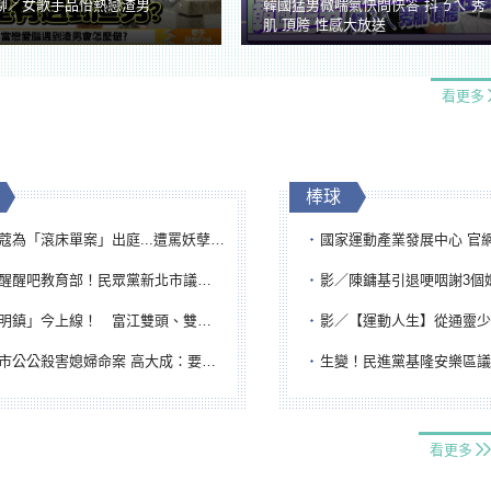
聊／女歌手品怡熱戀渣男
韓國猛男微喘氣快問快答 抖ㄋㄟ 秀
肌 頂胯 性感大放送
看更多
棒球
「滾床單案」出庭...遭罵妖孽下地獄 張淑娟批：舌頭殺人有罪
國家運動產業發展中心 官網與品牌識
吧教育部！民眾黨新北市議員參選人提出校園反毒防線升級政見
影／陳鏞基引退哽咽謝3個媽媽 最大
鎮」今上線！ 富江雙頭、雙一、人頭氣球全登場
影／【運動人生】從通靈少女到無任所大使 劉柏君女
公公殺害媳婦命案 高大成：要害殺多刀顯示怨恨深
生變！民進黨基隆安樂區議員提名人黃永翔突被
看更多