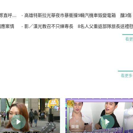
直呼可惜
高雄特斯拉光華夜市暴衝撞9輛汽機車毀變電箱 釀3傷、600
回應案情
影／漢光教召不只練專長 8名人父重返部隊旅長送禮
看更
看更多
娛樂