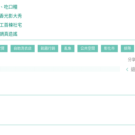
、吃口糧
香光影大秀
工首棟社宅
調真造謠
世賢
自助洗衣店
飢餓行銷
亂象
公共空間
彰化市
排隊
分