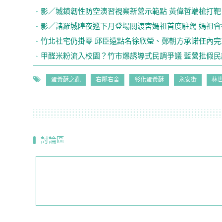
影／城鎮韌性防空演習視察新營示範點 黃偉哲端槍打靶
影／諸羅城隍夜巡下月登場關渡宮媽祖首度駐駕 媽祖會
竹北社宅仍掛零 邱臣遠點名徐欣瑩、鄭朝方承諾任內完
甲醛米粉流入校園？竹市爆誘導式民調爭議 藍營批假民
蛋黃酥之亂
右鄰右舍
彰化蛋黃酥
永安街
林
討論區