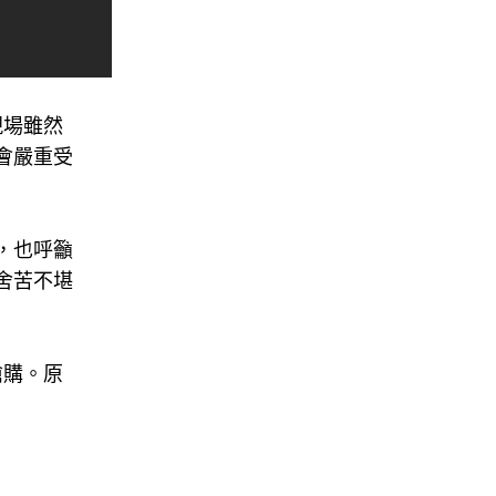
現場雖然
會嚴重受
，也呼籲
舍苦不堪
搶購。原