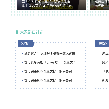
金曲37好評橋段整理／蔡依林遭控
噓要尬你
編曲改36次 A-Lin台語秀意外變山東
寫進歌
腔
大家都在討論
家族
霸凌
慈濟遭詐10億佣金！幕後宗教大師媳婦獲100萬交保...快步奔離不發一語
周玉蔻為
彰化選舉有如「定海神針」 鄭麗文：傾全黨之力讓彰化贏
影／醒醒
彰化縣長選舉鄭麗文提「龜兔賽跑」 綠營、無黨籍忙否認是烏龜
「聰明
彰化縣長選舉鄭麗文提「龜兔賽跑」 綠營、無黨籍忙否認是烏龜
新北市