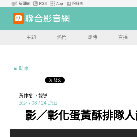
新聞網
RSS
App
粉絲團
主題
熱門
即時
直播
時事
黃仲裕
/ 報導
/
08
/
24
2024
17:11
影／彰化蛋黃酥排隊人