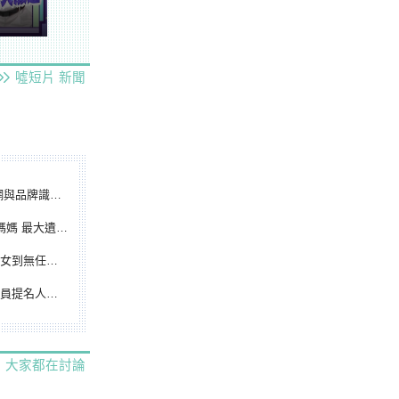
噓短片
新聞
別標誌重磅啟用
遺憾無緣大聯盟
裁判人生國際發光
除名 將另提他人
大家都在討論