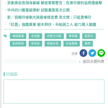
菲劃黃岩島領海基線 解放軍報警告：危害中國利益將遭痛擊
中共四川艦電磁彈射 試驗畫面首次公開
影／翁曉玲嗆刪光陸委會媒宣費 梁文傑：只能靠嘴巴
「紅霞」強襲廣東 樹木倒伏、吊船困工人 逾71萬人撤離
城隍廟溝
志丹縣
內蒙古河套
華商報
延安市
黨員幹部
陝西省
極端天氣
社區服務
暴雨
分享
返回主題列表
討論區