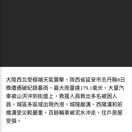
大陸西北受極端天氣襲擊。陝西省延安市志丹縣8日
晚遭遇破紀錄暴雨，最大雨量達179.1毫米。大量汽
車被山洪沖到街面上，救援人員救出多名被困人
員。城區多區域出現內澇，城隍廟溝、西陽溝和前
橋溝受災較嚴重，百餘輛車被泥水沖走，住戶房屋
受損。