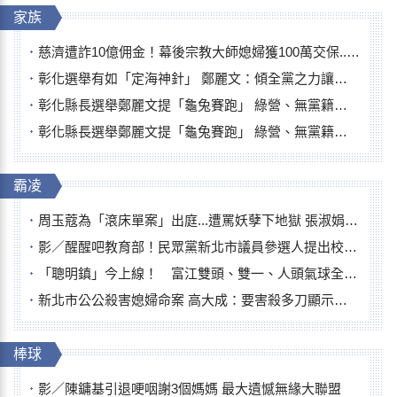
家族
慈濟遭詐10億佣金！幕後宗教大師媳婦獲100萬交保...快步奔離不發一語
彰化選舉有如「定海神針」 鄭麗文：傾全黨之力讓彰化贏
彰化縣長選舉鄭麗文提「龜兔賽跑」 綠營、無黨籍忙否認是烏龜
彰化縣長選舉鄭麗文提「龜兔賽跑」 綠營、無黨籍忙否認是烏龜
霸凌
周玉蔻為「滾床單案」出庭...遭罵妖孽下地獄 張淑娟批：舌頭殺人有罪
影／醒醒吧教育部！民眾黨新北市議員參選人提出校園反毒防線升級政見
「聰明鎮」今上線！ 富江雙頭、雙一、人頭氣球全登場
新北市公公殺害媳婦命案 高大成：要害殺多刀顯示怨恨深
棒球
影／陳鏞基引退哽咽謝3個媽媽 最大遺憾無緣大聯盟