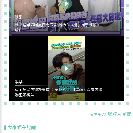
娛樂
韓國猛男微喘氣快問快答 抖ㄋㄟ 秀肌 頂胯 性感大
放送
娛樂
崔宇植沒內褲朴敘俊 ：穿我的！ 自爆兩天沒換內褲
嚇歪鄭裕美
噓短片
新聞
看更多
大家都在討論