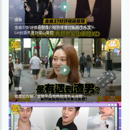
娛樂
金曲37好評橋段整理／蔡依林遭控編曲改36次 A-
Lin台語秀意外變山東腔
娛樂
噓要尬你聊／女歌手品怡熱戀渣男寫進歌