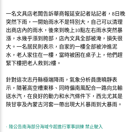
一名文具店老闆告訴華商報延安記者站記者，8日晚
突然下雨，一開始雨水不是特別大，自己可以清理
出商店內的雨水，後來到晚上10點左右雨水突然暴
漲，水幾乎漲到胯部，店內文具全部被淹，損失很
大。一名居民則表示，自家的一樓全部被沖進泥
水，老人家住在一樓，當時被困在桌子上，他們趕
緊下樓把老人救到2樓。
針對這次志丹縣極端降雨，氣象分析員唐曉靜表
示，隨著高空槽東移、同時偏南風配合一路向北輸
送水汽，在良好的動力和水汽條件下，西北尤其是
陝甘寧及內蒙古河套一帶出現大片暴雨到大暴雨。
陸公告南海部分海域今起進行軍事訓練 禁止駛入