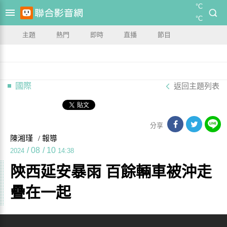
°C
°C
主題
熱門
即時
直播
節目
國際
返回主題列表
分享
陳湘瑾
/ 報導
/
08
/
10
2024
14:38
陝西延安暴雨 百餘輛車被沖走
疊在一起