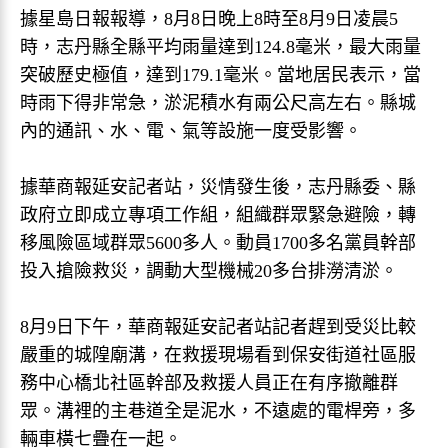
據星島日報報導，8月8日晚上8時至8月9日凌晨5
時，志丹縣全縣平均雨量達到124.8毫米，最大雨量
突破歷史極值，達到179.1毫米。當地居民表示，當
時雨下得非常急，淤泥積水有兩公尺高左右。縣城
內的通訊、水、電、氣等設施一度受影響。
據華商報延安記者站，災情發生後，志丹縣委、縣
政府立即成立專項工作組，組織群眾緊急避險，轉
移風險區域群眾5600多人。動員1700多名黨員幹部
投入搶險救災，調動大型機械20多台排澇清淤。
8月9日下午，華商報延安記者站記者趕到受災比較
嚴重的城隍廟溝，在救援現場看到保安街道社區服
務中心橋北社區幹部及救援人員正在有序撤離群
眾。溝裡的主巷道全是泥水，不遠處的電桿旁，多
輛車橫七疊在一起。