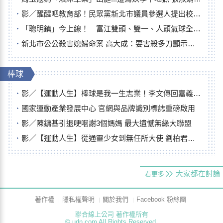
影／醒醒吧教育部！民眾黨新北市議員參選人提出校園反毒防線升級政見
「聰明鎮」今上線！ 富江雙頭、雙一、人頭氣球全登場
新北市公公殺害媳婦命案 高大成：要害殺多刀顯示怨恨深
棒球
影／【運動人生】棒球是我一生志業！李文傳回嘉義扎根點亮KANO精神
國家運動產業發展中心 官網與品牌識別標誌重磅啟用
影／陳鏞基引退哽咽謝3個媽媽 最大遺憾無緣大聯盟
影／【運動人生】從通靈少女到無任所大使 劉柏君女裁判人生國際發光
大家都在討論
看更多
著作權
隱私權聲明
關於我們
Facebook 粉絲團
聯合線上公司 著作權所有
© udn.com All Rights Reserved.