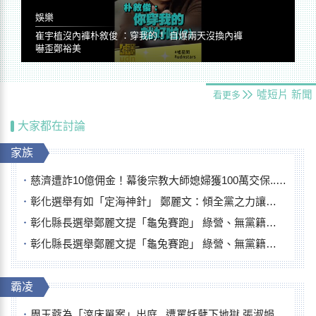
娛樂
崔宇植沒內褲朴敘俊 ：穿我的！ 自爆兩天沒換內褲
嚇歪鄭裕美
噓短片
新聞
看更多
大家都在討論
家族
慈濟遭詐10億佣金！幕後宗教大師媳婦獲100萬交保...快步奔離不發一語
彰化選舉有如「定海神針」 鄭麗文：傾全黨之力讓彰化贏
彰化縣長選舉鄭麗文提「龜兔賽跑」 綠營、無黨籍忙否認是烏龜
彰化縣長選舉鄭麗文提「龜兔賽跑」 綠營、無黨籍忙否認是烏龜
霸凌
周玉蔻為「滾床單案」出庭...遭罵妖孽下地獄 張淑娟批：舌頭殺人有罪