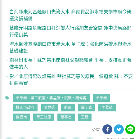
白海豚未到基隆廟口先淹大水 商家貨品泡水損失慘市府今研
議災損補償
基隆光明路危險路口打造變人行路網友善空間 獲中央馬路好
行優良獎
海水倒灌基隆廟口夜市淹大水 童子瑋：強化防洪排水與治水
基礎建設
樹林出市長！蘇巧慧出席樹林父親節餐會 里長：支持真正會
做事的人
影／北原博館改設高雄 藍批蘇巧慧欠原民一個道歉 蘇：不要
扭曲事實
卓榮泰，第三航廈，李孟諺，桃機，楊偉甫
卓榮泰
桃園市政府
陳世凱
航廈
龔明鑫
李孟諺
楊偉甫
第三航廈
董事長
工程
分享