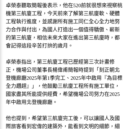
卓榮泰聽取簡報後表示，他在520前就很想來視察桃
機第三航廈工程，今天前來了解第三航廈軟、硬體
工程執行進度，並感謝所有施工同仁全心全力地努
力合作與付出，為國人打造出一個值得驕傲、嶄新
的第三航廈，相信未來大家在進出第三航廈時，都
會記得這段辛苦打拚的歲月。
卓榮泰指出，第三航廈工程已歷經第三次計畫修
正，機場公司董事長楊偉甫簡報時提到「刻正朝北
登機廊廳2025年第1季完工、2025年中啟用『為目標
全力趲趕』」，他鼓勵三航廈工程所有施工單位，
國家盡其所能提供經費，希望機場公司努力在2025
年中啟用北登機廊廳。
他也提到，希望第三航廈完工後，可以讓國人及國
際旅客看到宏偉的建築外，能看到文明的細節，細