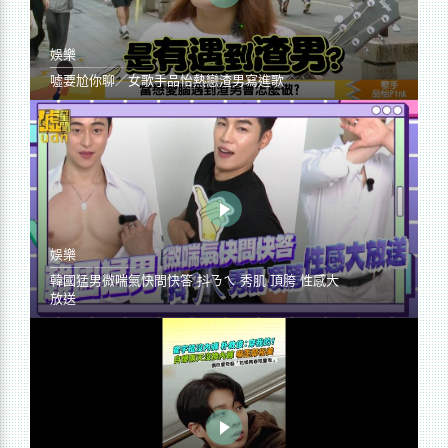
娛樂
噓要尬你聊／女歌手品怡熱戀渣男寫進歌
娛樂
韓國猛男微喘氣快問快答 抖ㄋㄟ 秀肌 頂胯 性感大
放送