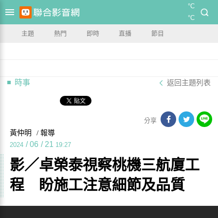
°C
°C
主題
熱門
即時
直播
節目
時事
返回主題列表
分享
黃仲明
/ 報導
/
06
/
21
2024
19:27
影／卓榮泰視察桃機三航廈工
程 盼施工注意細節及品質