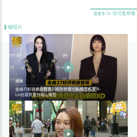
你可能想看
看更多
噓短片
娛樂
金曲37好評橋段整理／蔡依林遭控編曲改36次 A-
Lin台語秀意外變山東腔