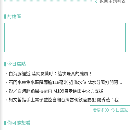
返回主題列表
討論區
今日焦點
白海豚逼近 陸網友驚呼：這次是真的颱風！
石門水庫集水區降雨逾118毫米 近滿水位 北水分署打開阿姆坪防淤隧道
影／白海豚颱風挾豪雨 M109自走砲雨中火力支援
柯文哲指手上電子監控自嘲台灣當朝欽差要犯 盧秀燕：我們要更勇敢
今日焦點
看更多
你可能想看