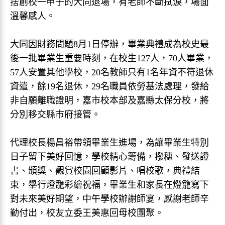
捨創校一甲子的大同退場，有老師不斷拭淚，場面
溫馨感人。
大同因財務問題8月1日停辦，畢業典禮成為校史最
後一批畢業生重要時刻，在校生127人，70人畢業，
57人安置其他學校，20名教師只有1名年資不符退休
資遣，餘19名退休，29名職員依勞基法處理，發給
非自願離職證明，嘉市校本部及嘉縣太保分校，將
分別移交縣市府接管。
代理校長楊昌裕帶領畢業生進場，為讓畢業生特別
日子留下美好回憶，學校精心籌備，撥穗、發送證
書、頒獎、觀賞校園回顧影片、唱校歌，典禮結
束，舉行燈籠彩繪祝福，畢業生和家長在燈籠寫下
對未來美好期望，中午學校辦謝師宴，感謝老師辛
勤付出，校友立委王美惠回母校團聚。