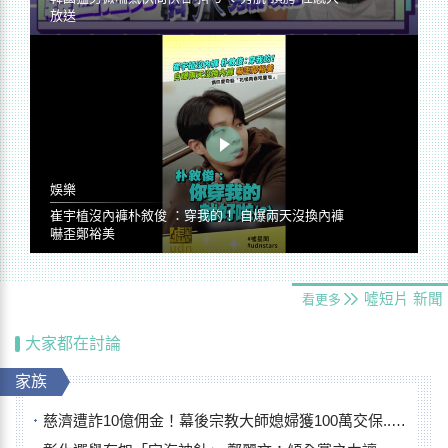
放送
娛樂
崔宇植沒內褲朴敘俊 ：穿我的！ 自爆兩天沒換內褲
嚇歪鄭裕美
噓短片
新聞
看更多
大家都在討論
家族
慈濟遭詐10億佣金！幕後宗教大師媳婦獲100萬交保...快步奔離不發一語