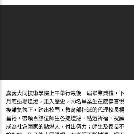
嘉義大同技術學院上午舉行最後一屆畢業典禮，下
月底退場熄燈，走入歷史，70名畢業生在感傷喜悅
複雜氣氛下，踏出校門，教育部指派的代理校長楊
昌裕，帶領百餘位師生各提燈籠，點燈祈福，祝願
成為社會國家的點燈人，付出努力；師生及家長不