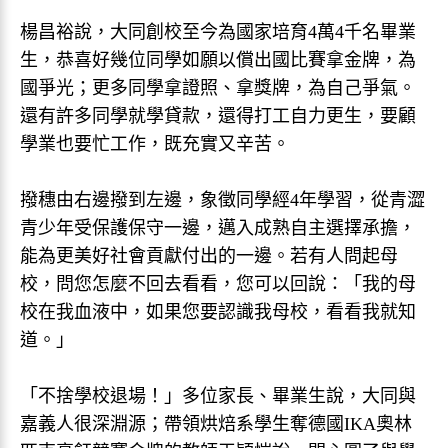
楊昌裕說，大同創校至今為國家培育4萬4千名畢業
生，恭喜好幾位同學如願以償出國比賽拿金牌，為
國爭光；更多同學拿證照、拿獎牌，為自己爭氣。
還有許多同學就學貸款，還得打工自力更生，要顧
學業也要忙工作，既充實又辛苦。
撥穗由右邊撥到左邊，象徵同學經4年學習，從青澀
青少年受保護保守一邊，邁入成熟自主選擇承擔，
能為更美好社會貢獻付出的一邊。若有人問起母
校，問您怎麼不回去看看，您可以回說：「我的母
校在我血液中，如果您要認識我母校，看看我就知
道。」
「不捨學校退場！」多位家長、畢業生說，大同與
嘉義人很深淵源；帶領烘焙系學生奪德國IKA奧林