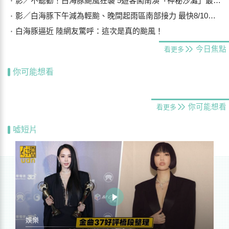
影／不聽勸！白海豚颱風狂襲 5遊客闖南澳「神秘沙灘」最高罰25萬
影／白海豚下午減為輕颱、晚間起雨區南部接力 最快8/10晨解除海警
白海豚逼近 陸網友驚呼：這次是真的颱風！
今日焦點
看更多
你可能想看
你可能想看
看更多
噓短片
娛樂