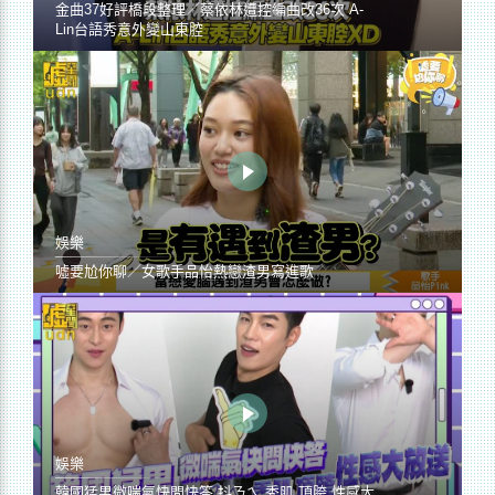
金曲37好評橋段整理／蔡依林遭控編曲改36次 A-
Lin台語秀意外變山東腔
娛樂
噓要尬你聊／女歌手品怡熱戀渣男寫進歌
娛樂
韓國猛男微喘氣快問快答 抖ㄋㄟ 秀肌 頂胯 性感大