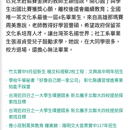
匹克烹飪競賽金牌的教師王穎愷說，開心圓了與學
生出國比賽獲獎心願，離校後還會繼續教育；全國
唯一茶文化系最後一屆4名畢業生，來自高雄那瑪賽
周美惠說，老師教得好學習豐碩，希望政府保留茶
文化系培育人才，讓台灣茶名揚世界；社工系畢業
生張淑貞受兒子鼓勵求學，她說，在大同學很多，
校方退場，還擔心無法畢業。
竹北實中9月迎新生 楊文科視察2校工程：文興高中明年招生
學校午餐秘書「好像自己開一家公司」 彰化縣講習增進專業
知能不踩雷
台灣近四分之一大學生嘆選錯系 新北攜手北聯大四校提前探
索找目標
台灣近四分之一大學生嘆選錯系 新北攜手北聯大四校提前探
索找目標
推小班制菁英教育 鍾東錦：陽明交大苗栗實中117年招生