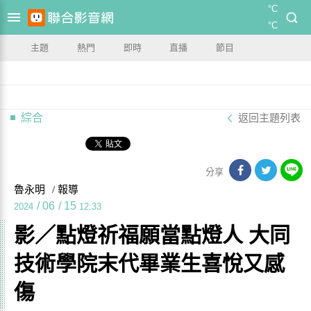
°C
°C
主題
熱門
即時
直播
節目
綜合
返回主題列表
分享
魯永明
/ 報導
/
06
/
15
2024
12:33
影／點燈祈福願當點燈人 大同
技術學院末代畢業生喜悅又感
傷