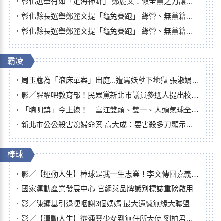
彰化選舉有如「定海神針」 鄭麗文：傾全黨之力讓彰化贏
彰化縣長選舉鄭麗文提「龜兔賽跑」 綠營、無黨籍忙否認是烏龜
彰化縣長選舉鄭麗文提「龜兔賽跑」 綠營、無黨籍忙否認是烏龜
霸凌
周玉蔻為「滾床單案」出庭...遭罵妖孽下地獄 張淑娟批：舌頭殺人有罪
影／醒醒吧教育部！民眾黨新北市議員參選人提出校園反毒防線升級政見
「聰明鎮」今上線！ 富江雙頭、雙一、人頭氣球全登場
新北市公公殺害媳婦命案 高大成：要害殺多刀顯示怨恨深
棒球
影／【運動人生】棒球是我一生志業！李文傳回嘉義扎根點亮KANO精神
國家運動產業發展中心 官網與品牌識別標誌重磅啟用
影／陳鏞基引退哽咽謝3個媽媽 最大遺憾無緣大聯盟
影／【運動人生】從通靈少女到無任所大使 劉柏君女裁判人生國際發光