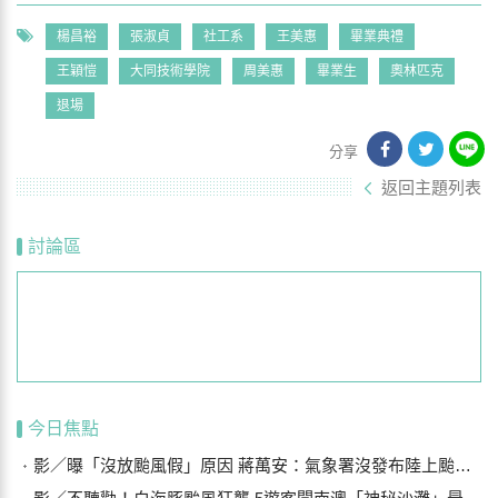
楊昌裕
張淑貞
社工系
王美惠
畢業典禮
王穎愷
大同技術學院
周美惠
畢業生
奧林匹克
退場
分享
返回主題列表
討論區
今日焦點
影／曝「沒放颱風假」原因 蔣萬安：氣象署沒發布陸上颱風警報