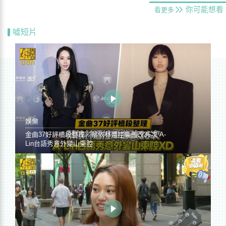
你可能想看
看更多
噓短片
娛樂
金曲37好評橋段整理／蔡依林遭控編曲改36次 A-
Lin台語秀意外變山東腔