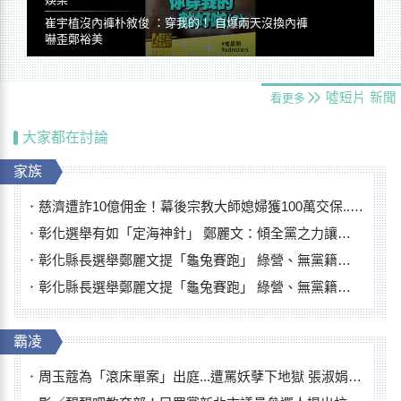
崔宇植沒內褲朴敘俊 ：穿我的！ 自爆兩天沒換內褲
嚇歪鄭裕美
噓短片
新聞
看更多
大家都在討論
家族
慈濟遭詐10億佣金！幕後宗教大師媳婦獲100萬交保...快步奔離不發一語
彰化選舉有如「定海神針」 鄭麗文：傾全黨之力讓彰化贏
彰化縣長選舉鄭麗文提「龜兔賽跑」 綠營、無黨籍忙否認是烏龜
彰化縣長選舉鄭麗文提「龜兔賽跑」 綠營、無黨籍忙否認是烏龜
霸凌
周玉蔻為「滾床單案」出庭...遭罵妖孽下地獄 張淑娟批：舌頭殺人有罪