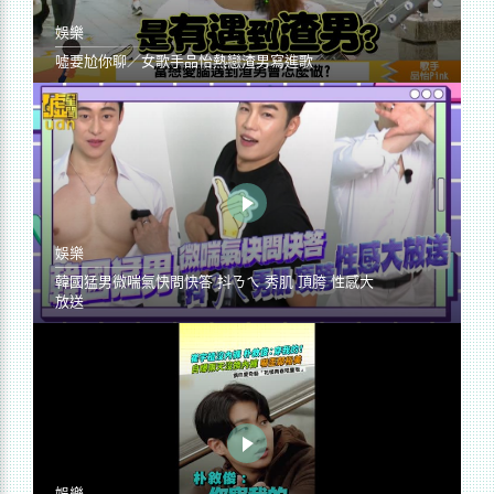
娛樂
噓要尬你聊／女歌手品怡熱戀渣男寫進歌
娛樂
韓國猛男微喘氣快問快答 抖ㄋㄟ 秀肌 頂胯 性感大
放送
娛樂