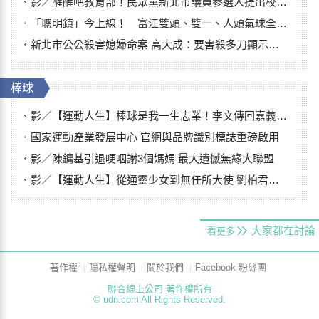
影／醒醒吧教育部！民眾黨新北市議員參選人提出校園反毒防線升級政見
「聰明鎮」今上線！ 富江雙頭、雙一、人頭氣球全登場
新北市公公殺害媳婦命案 高大成：要害殺多刀顯示怨恨深
棒球
影／【運動人生】棒球是我一生志業！李文傳回嘉義扎根點亮KANO精神
國家運動產業發展中心 官網與品牌識別標誌重磅啟用
影／陳鏞基引退哽咽謝3個媽媽 最大遺憾無緣大聯盟
影／【運動人生】從通靈少女到無任所大使 劉柏君女裁判人生國際發光
大家都在討論
看更多
著作權
隱私權聲明
關於我們
Facebook 粉絲團
聯合線上公司 著作權所有
© udn.com All Rights Reserved.