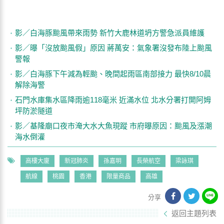
影／白海豚颱風帶來雨勢 新竹大鹿林道坍方警急派員維護
影／曝「沒放颱風假」原因 蔣萬安：氣象署沒發布陸上颱風
警報
影／白海豚下午減為輕颱、晚間起雨區南部接力 最快8/10晨
解除海警
石門水庫集水區降雨逾118毫米 近滿水位 北水分署打開阿姆
坪防淤隧道
影／基隆廟口夜市淹大水大魚現蹤 市府曝原因：颱風及漲潮
海水倒灌
高樓大廈
新冠肺炎
孫嘉明
長榮航空
梁詠琪
航線
桃園
香港
限量商品
高雄
分享
返回主題列表