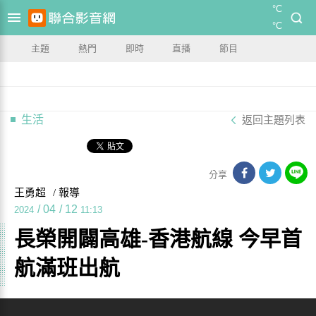
°C
°C
主題
熱門
即時
直播
節目
生活
返回主題列表
分享
王勇超
/ 報導
/
04
/
12
2024
11:13
長榮開闢高雄-香港航線 今早首
航滿班出航