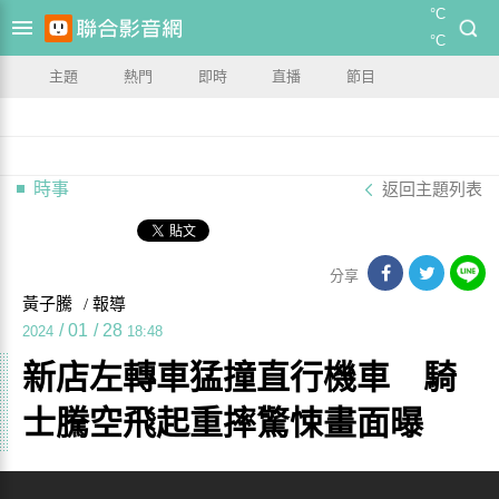
°C
°C
主題
熱門
即時
直播
節目
時事
返回主題列表
分享
黃子騰
/ 報導
/
01
/
28
2024
18:48
新店左轉車猛撞直行機車 騎
士騰空飛起重摔驚悚畫面曝