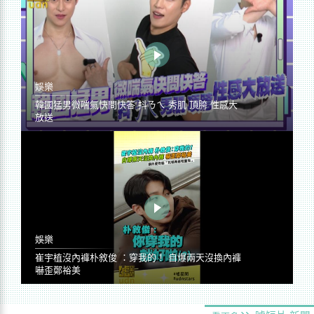
娛樂
韓國猛男微喘氣快問快答 抖ㄋㄟ 秀肌 頂胯 性感大
放送
娛樂
崔宇植沒內褲朴敘俊 ：穿我的！ 自爆兩天沒換內褲
嚇歪鄭裕美