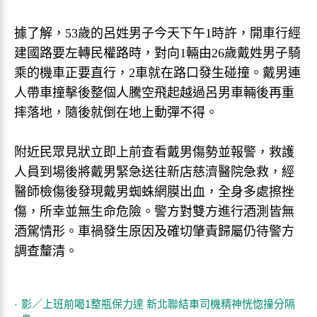
據了解，53歲的呂姓男子今天下午1時許，開車行經
建國路要左轉民權路時，對向1輛由26歲戴姓男子騎
乘的機車正要直行，2車就在路口發生碰撞。戴男連
人帶車撞擊後整個人騰空飛起越過呂男車輛後再重
摔落地，隨後就倒在地上動彈不得。
附近民眾見狀立即上前查看戴男傷勢並報警，救護
人員到場後將戴男緊急送往新店慈濟醫院急救，經
醫師檢傷後發現戴男蜘蛛網膜出血，全身多處擦挫
傷，所幸並無生命危險。警方對雙方進行酒測皆無
酒駕情形。車禍發生原因及確切肇責歸屬仍待警方
調查釐清。
影／上班前喝1整瓶保力達 新北聯結車司機精神恍惚撞分隔