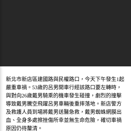
新北市新店區建國路與民權路口，今天下午發生1起
嚴重車禍。53歲的呂男開車行經該路口要左轉時，
與對向26歲戴男騎乘的機車發生碰撞，劇烈的撞擊
導致戴男騰空飛躍呂男車輛後重摔落地。新店警方
及救護人員到場將戴男送醫急救，戴男蜘蛛網膜出
血、全身多處擦挫傷所幸並無生命危險，確切車禍
原因仍待釐清。