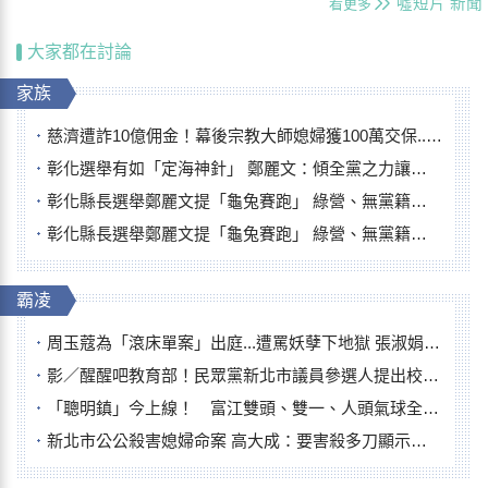
噓短片
新聞
看更多
大家都在討論
家族
慈濟遭詐10億佣金！幕後宗教大師媳婦獲100萬交保...快步奔離不發一語
彰化選舉有如「定海神針」 鄭麗文：傾全黨之力讓彰化贏
彰化縣長選舉鄭麗文提「龜兔賽跑」 綠營、無黨籍忙否認是烏龜
彰化縣長選舉鄭麗文提「龜兔賽跑」 綠營、無黨籍忙否認是烏龜
霸凌
周玉蔻為「滾床單案」出庭...遭罵妖孽下地獄 張淑娟批：舌頭殺人有罪
影／醒醒吧教育部！民眾黨新北市議員參選人提出校園反毒防線升級政見
「聰明鎮」今上線！ 富江雙頭、雙一、人頭氣球全登場
新北市公公殺害媳婦命案 高大成：要害殺多刀顯示怨恨深