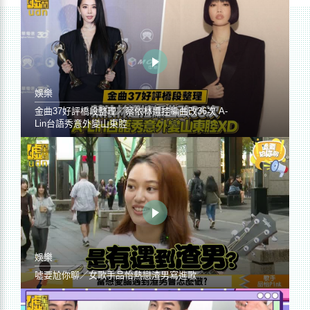
娛樂
金曲37好評橋段整理／蔡依林遭控編曲改36次 A-
Lin台語秀意外變山東腔
娛樂
噓要尬你聊／女歌手品怡熱戀渣男寫進歌