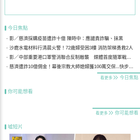
今日焦點
影／慈濟採購疫苗遭詐十億 陳時中：應譴責詐騙、抹黑
沙鹿水電材料行清晨火警！72歲婦受困3樓 消防架梯勇救2人
影／中部重要港口軍警消聯合反制敵襲 媒體首度隨軍戰鬥演練
慈濟遭詐10億佣金！幕後宗教大師媳婦獲100萬交保...快步奔離不發一語
今日焦點
看更多
你可能想看
你可能想看
看更多
噓短片