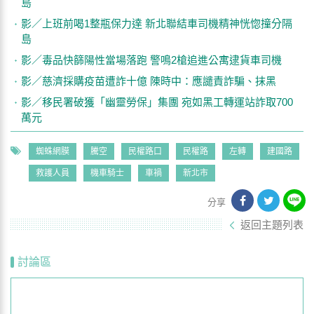
島
影／上班前喝1整瓶保力達 新北聯結車司機精神恍惚撞分隔
島
影／毒品快篩陽性當場落跑 警鳴2槍追進公寓逮貨車司機
影／慈濟採購疫苗遭詐十億 陳時中：應譴責詐騙、抹黑
影／移民署破獲「幽靈勞保」集團 宛如黑工轉運站詐取700
萬元
蜘蛛網膜
騰空
民權路口
民權路
左轉
建國路
救護人員
機車騎士
車禍
新北市
分享
返回主題列表
討論區