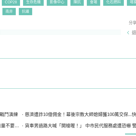
COP28
生存危機
影像中心
陳抗
會場
化石燃料
喀
南非
抗議
分
戰鬥演練
慈濟遭詐10億佣金！幕後宗教大師媳婦獲100萬交保...快步奔離
漲太多」
貨車男過路大喊「開槍喔！」 中市民代服務處遭恐嚇 警循