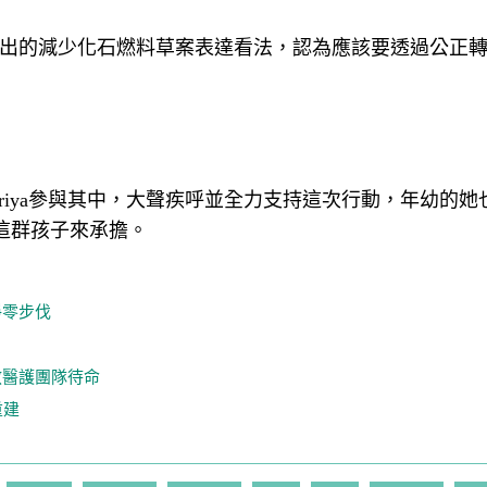
爾提出的減少化石燃料草案表達看法，認為應該要透過公正
priya參與其中，大聲疾呼並全力支持這次行動，年幼的她
這群孩子來承擔。
淨零步伐
救醫護團隊待命
重建