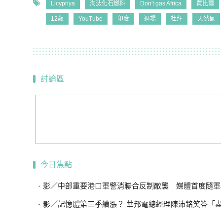
Licypriya
淘汰化石燃料
Don't gas Africa
賈比爾
12歲
YouTube
印度
退場
杜拜
天然氣
討論區
今日焦點
影／中部重要港口軍警消聯合反制敵襲 媒體首度隨軍
影／記憶體第三季續漲？ 華邦電總經理陳沛銘笑答「盡量不要