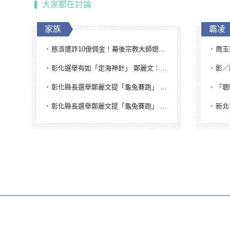
大家都在討論
家族
霸凌
慈濟遭詐10億佣金！幕後宗教大師媳婦獲100萬交保...快步奔離不發一語
周玉蔻為
彰化選舉有如「定海神針」 鄭麗文：傾全黨之力讓彰化贏
影／醒醒
彰化縣長選舉鄭麗文提「龜兔賽跑」 綠營、無黨籍忙否認是烏龜
「聰明
彰化縣長選舉鄭麗文提「龜兔賽跑」 綠營、無黨籍忙否認是烏龜
新北市