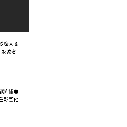
發廣大關
、永遠淘
卻將捕魚
重影響他