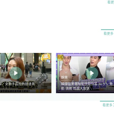
看更
看更多
娛樂
聊／女歌手品怡熱戀渣男
韓國猛男微喘氣快問快答 抖ㄋㄟ 秀
肌 頂胯 性感大放送
看更多