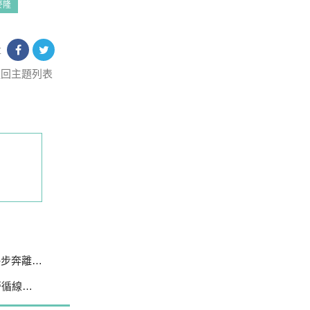
麥隆
享
返回主題列表
不發一語
線追緝