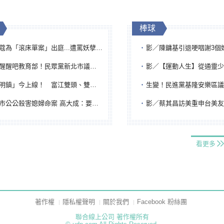
棒球
「滾床單案」出庭...遭罵妖孽下地獄 張淑娟批：舌頭殺人有罪
影／陳鏞基引退哽咽謝3個媽媽 最大
吧教育部！民眾黨新北市議員參選人提出校園反毒防線升級政見
影／【運動人生】從通靈少女到無任所大使 劉柏君女
鎮」今上線！ 富江雙頭、雙一、人頭氣球全登場
生變！民進黨基隆安樂區議員提名人黃永翔突被
公公殺害媳婦命案 高大成：要害殺多刀顯示怨恨深
影／蔡其昌訪美重申台美友誼 擔任MLB大
看更多
著作權
隱私權聲明
關於我們
Facebook 粉絲團
聯合線上公司 著作權所有