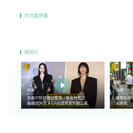
你可能想看
噓短片
娛樂
娛樂
金曲37好評橋段整理／蔡依林遭控
噓要尬你
編曲改36次 A-Lin台語秀意外變山東
寫進歌
腔