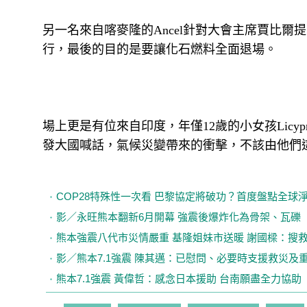
另一名來自喀麥隆的Ancel針對大會主席賈比
行，最後的目的是要讓化石燃料全面退場。
場上更是有位來自印度，年僅12歲的小女孩Licy
發大國喊話，氣候災變帶來的衝擊，不該由他們
COP28特殊性一次看 巴黎協定將破功？首度盤點全球
影／永旺熊本翻新6月開幕 強震後爆炸化為骨架、瓦礫
熊本強震八代市災情嚴重 基隆姐妹市送暖 謝國樑：搜
影／熊本7.1強震 陳其邁：已慰問、必要時支援救災及
熊本7.1強震 黃偉哲：感念日本援助 台南願盡全力協助