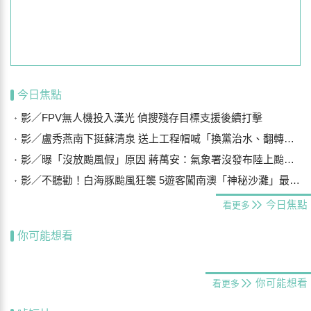
今日焦點
影／FPV無人機投入漢光 偵搜殘存目標支援後續打擊
影／盧秀燕南下挺蘇清泉 送上工程帽喊「換黨治水、翻轉屏東」
影／曝「沒放颱風假」原因 蔣萬安：氣象署沒發布陸上颱風警報
影／不聽勸！白海豚颱風狂襲 5遊客闖南澳「神秘沙灘」最高罰25萬
今日焦點
看更多
你可能想看
你可能想看
看更多