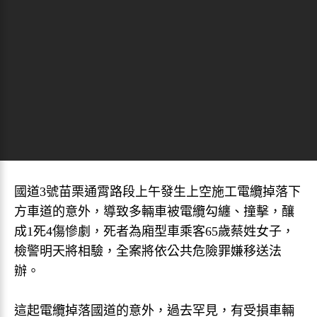
國道3號苗栗通霄路段上午發生上空施工電纜掉落下
方車道的意外，導致多輛車被電纜勾纏、撞擊，釀
成1死4傷慘劇，死者為廂型車乘客65歲蔡姓女子，
檢警明天將相驗，全案將依公共危險罪嫌移送法
辦。
這起電纜掉落國道的意外，過去罕見，有受損車輛