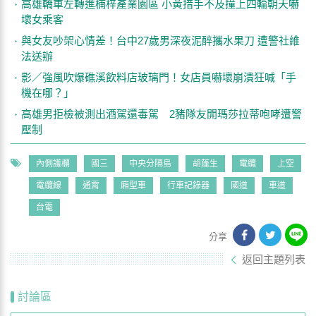
高雄轎車左轉進楠梓產業園區 小黃措手不及撞上四輪朝天嚇
壞女乘客
與女友吵架心情差！台中27歲男深夜泥醉攜水果刀 遭警社維
法送辦
影／強風吹爆礁溪飲料店玻璃門！女店員嚇壞崩潰狂喊「手
機在哪？」
高雄男拒檢被測出酒駕還毒駕 2豬隊友開瑪莎拉蒂咆哮遭警
壓制
內側護欄
國三
中央分隔島
胡蓬生
電纜
上空
電纜線
通霄
廂型車
行車記錄器
國道
車道
台電
分享
返回主題列表
討論區