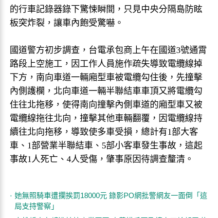
的行車記錄器錄下驚悚瞬間，只見中央分隔島防眩
板突炸裂，讓車內飽受驚嚇。
國道警方初步調查，台電承包商上午在國道3號通霄
路段上空施工，因工作人員施作疏失導致電纜線掉
下方，南向車道一輛廂型車被電纜勾住後，先撞擊
內側護欄，北向車道一輛半聯結車車頂又將電纜勾
住往北拖移，使得南向撞擊內側車道的廂型車又被
電纜線拖往北向，撞擊其他車輛翻覆，因電纜線持
續往北向拖移，導致使多車受損，總計有1部大客
車、1部營業半聯結車、5部小客車發生事故，這起
事故1人死亡、4人受傷，肇事原因待調查釐清。
她無照騎車遭攔挨罰18000元 錄影PO網批警網友一面倒「這
局支持警察」