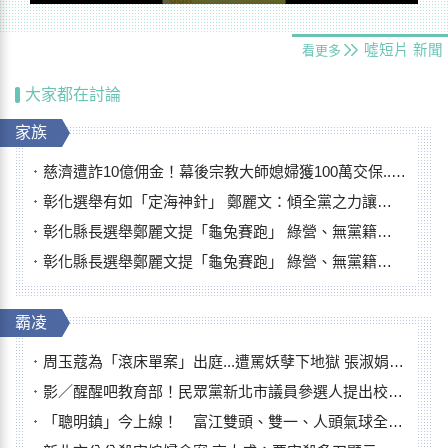
噓短片
新聞
看更多
大家都在討論
家族
慈濟遭詐10億佣金！幕後宗教大師媳婦獲100萬交保...快步奔離不發一語
彰化選舉有如「定海神針」 鄭麗文：傾全黨之力讓彰化贏
彰化縣長選舉鄭麗文提「龜兔賽跑」 綠營、無黨籍忙否認是烏龜
彰化縣長選舉鄭麗文提「龜兔賽跑」 綠營、無黨籍忙否認是烏龜
霸凌
周玉蔻為「滾床單案」出庭...遭罵妖孽下地獄 張淑娟批：舌頭殺人有罪
影／醒醒吧教育部！民眾黨新北市議員參選人提出校園反毒防線升級政見
「聰明鎮」今上線！ 富江雙頭、雙一、人頭氣球全登場