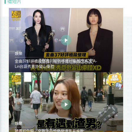
噓短片
娛樂
金曲37好評橋段整理／蔡依林遭控編曲改36次 A-
Lin台語秀意外變山東腔
娛樂
噓要尬你聊／女歌手品怡熱戀渣男寫進歌