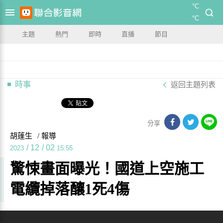
°C
°C
主題
熱門
即時
直播
節目
時事
返回主題列表
分享
胡蓬生
/ 報導
/
12
/
02
2023
15:55
驚悚畫面曝光！國道上空施工
電纜掉落釀1死4傷