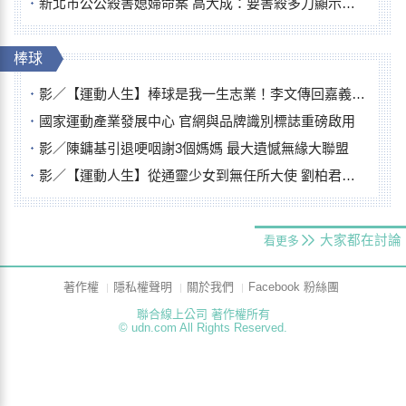
新北市公公殺害媳婦命案 高大成：要害殺多刀顯示怨恨深
棒球
影／【運動人生】棒球是我一生志業！李文傳回嘉義扎根點亮KANO精神
國家運動產業發展中心 官網與品牌識別標誌重磅啟用
影／陳鏞基引退哽咽謝3個媽媽 最大遺憾無緣大聯盟
影／【運動人生】從通靈少女到無任所大使 劉柏君女裁判人生國際發光
大家都在討論
看更多
著作權
隱私權聲明
關於我們
Facebook 粉絲團
聯合線上公司 著作權所有
© udn.com All Rights Reserved.