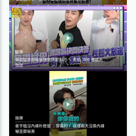
娛樂
韓國猛男微喘氣快問快答 抖ㄋㄟ 秀肌 頂胯 性感大
放送
娛樂
崔宇植沒內褲朴敘俊 ：穿我的！ 自爆兩天沒換內褲
嚇歪鄭裕美