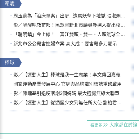
霸凌
周玉蔻為「滾床單案」出庭...遭罵妖孽下地獄 張淑娟批：舌頭殺人有罪
影／醒醒吧教育部！民眾黨新北市議員參選人提出校園反毒防線升級政見
「聰明鎮」今上線！ 富江雙頭、雙一、人頭氣球全登場
新北市公公殺害媳婦命案 高大成：要害殺多刀顯示怨恨深
棒球
影／【運動人生】棒球是我一生志業！李文傳回嘉義扎根點亮KANO精神
國家運動產業發展中心 官網與品牌識別標誌重磅啟用
影／陳鏞基引退哽咽謝3個媽媽 最大遺憾無緣大聯盟
影／【運動人生】從通靈少女到無任所大使 劉柏君女裁判人生國際發光
大家都在討論
看更多