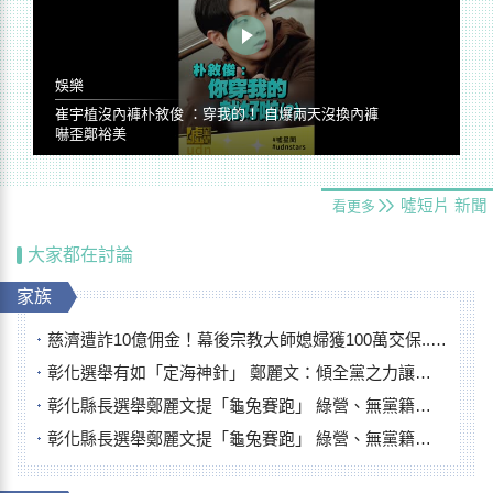
娛樂
崔宇植沒內褲朴敘俊 ：穿我的！ 自爆兩天沒換內褲
嚇歪鄭裕美
噓短片
新聞
看更多
大家都在討論
家族
慈濟遭詐10億佣金！幕後宗教大師媳婦獲100萬交保...快步奔離不發一語
彰化選舉有如「定海神針」 鄭麗文：傾全黨之力讓彰化贏
彰化縣長選舉鄭麗文提「龜兔賽跑」 綠營、無黨籍忙否認是烏龜
彰化縣長選舉鄭麗文提「龜兔賽跑」 綠營、無黨籍忙否認是烏龜