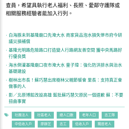
查員，希望具執行老人福利、長照、愛鄰守護隊或
相關服務經驗者能加入行列。
白海豚未到基隆廟口先淹大水 商家貨品泡水損失慘市府今研
議災損補償
基隆光明路危險路口打造變人行路網友善空間 獲中央馬路好
行優良獎
海水倒灌基隆廟口夜市淹大水 童子瑋：強化防洪排水與治水
基礎建設
樹林出市長！蘇巧慧出席樹林父親節餐會 里長：支持真正會
做事的人
影／北原博館改設高雄 藍批蘇巧慧欠原民一個道歉 蘇：不要
扭曲事實
社團法人
社區老人
總人口數
老年人口
志工隊
中低收入戶
廖靜芝
志工
低收入戶
獨居老人