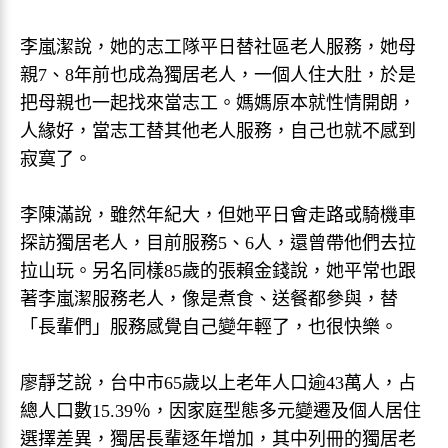
李嵐潔說，她的志工隊平日替社區老人服務，她母
親7、8年前也成為獨居老人，一個人住大肚，於是
把母親也一起找來當志工。媽媽原本就性情開朗，
人緣好，當志工替其他老人服務，自己也就不感到
寂寞了。
李陳滿說，雖然年紀大，但她平日會走路或騎機車
探訪獨居老人，目前服務5、6人，還曾帶他們去拉
拉山玩。另名同樣85歲的張賴金錢說，她平常也跟
著李嵐潔服務老人，像是煮食、送餐都參與，替
「長輩們」服務感覺自己變年輕了，也很快樂。
廖靜芝說，台中市65歲以上老年人口逾43萬人，占
總人口數15.39％，因家庭型態多元變遷及個人居住
選擇差異，獨居長輩逐年增加，其中列冊的獨居老