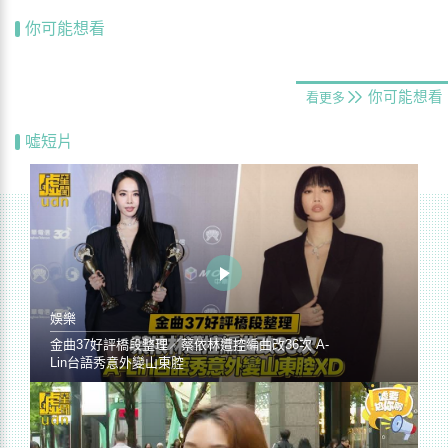
你可能想看
你可能想看
看更多
噓短片
娛樂
金曲37好評橋段整理／蔡依林遭控編曲改36次 A-
Lin台語秀意外變山東腔