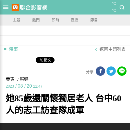
°C
°C
主題
熱門
即時
直播
節目
時事
返回主題列表
分享
黃寅
/ 報導
/
08
/
20
2023
12:47
她85歲還關懷獨居老人 台中60
人的志工訪查隊成軍