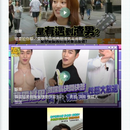
娛樂
噓要尬你聊／女歌手品怡熱戀渣男寫進歌
娛樂
韓國猛男微喘氣快問快答 抖ㄋㄟ 秀肌 頂胯 性感大
放送