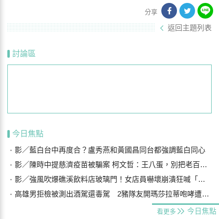
分享
返回主題列表
討論區
今日焦點
影／藍白台中再度合？盧秀燕和黃國昌同台都強調藍白同心
影／陳時中提慈濟疫苗被騙案 柯文哲：王八蛋，別把老百姓當白痴
影／強風吹爆礁溪飲料店玻璃門！女店員嚇壞崩潰狂喊「手機在哪？」
高雄男拒檢被測出酒駕還毒駕 2豬隊友開瑪莎拉蒂咆哮遭警壓制
今日焦點
看更多