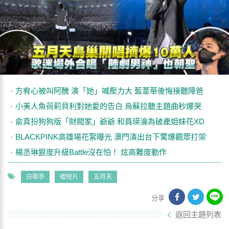
方宥心被叫阿醜 演「她」喊壓力大 藍葦華後悔接聽障爸
小美人魚荷莉貝利對她愛的告白 烏蘇拉聽主題曲秒爆哭
兪真扮狗狗版「財閥家」爺爺 和員瑛淪為破產姐妹花XD
BLACKPINK高雄場花絮曝光 澳門演出台下驚爆觀眾打架
楊丞琳狠度升級Battle沒在怕！ 炫高難度動作
白敬亭
噓短片
五月天
分享
返回主題列表