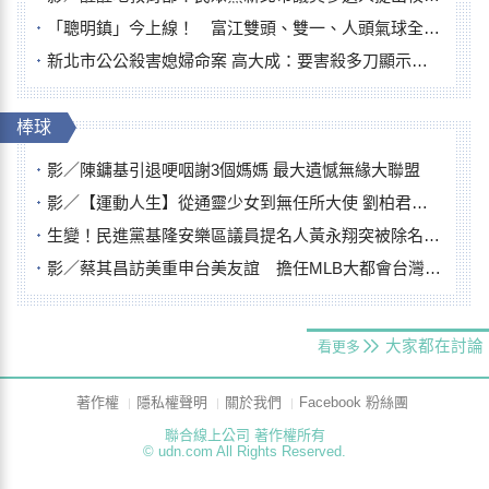
「聰明鎮」今上線！ 富江雙頭、雙一、人頭氣球全登場
新北市公公殺害媳婦命案 高大成：要害殺多刀顯示怨恨深
棒球
影／陳鏞基引退哽咽謝3個媽媽 最大遺憾無緣大聯盟
影／【運動人生】從通靈少女到無任所大使 劉柏君女裁判人生國際發光
生變！民進黨基隆安樂區議員提名人黃永翔突被除名 將另提他人
影／蔡其昌訪美重申台美友誼 擔任MLB大都會台灣日開球嘉賓
大家都在討論
看更多
著作權
隱私權聲明
關於我們
Facebook 粉絲團
聯合線上公司 著作權所有
© udn.com All Rights Reserved.