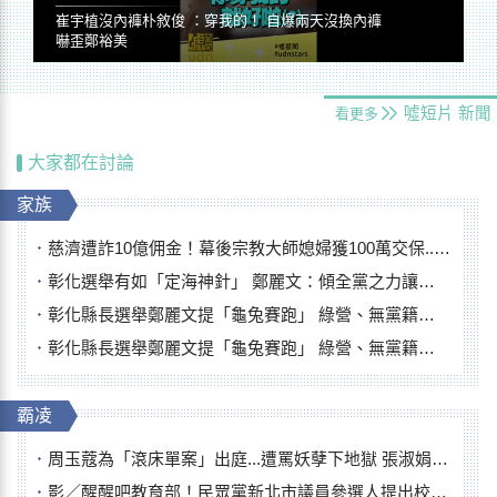
崔宇植沒內褲朴敘俊 ：穿我的！ 自爆兩天沒換內褲
嚇歪鄭裕美
噓短片
新聞
看更多
大家都在討論
家族
慈濟遭詐10億佣金！幕後宗教大師媳婦獲100萬交保...快步奔離不發一語
彰化選舉有如「定海神針」 鄭麗文：傾全黨之力讓彰化贏
彰化縣長選舉鄭麗文提「龜兔賽跑」 綠營、無黨籍忙否認是烏龜
彰化縣長選舉鄭麗文提「龜兔賽跑」 綠營、無黨籍忙否認是烏龜
霸凌
周玉蔻為「滾床單案」出庭...遭罵妖孽下地獄 張淑娟批：舌頭殺人有罪
影／醒醒吧教育部！民眾黨新北市議員參選人提出校園反毒防線升級政見