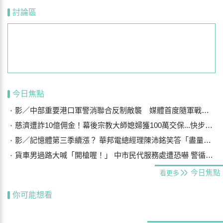
討論區
今日焦點
影／中部重要港口軍警消聯合反制敵襲 媒體首度隨軍戰鬥演練
慈濟遭詐10億佣金！幕後宗教大師媳婦獲100萬交保...快步奔離不發一語
影／記憶體第三季續漲？ 華邦電總經理陳沛銘笑答「盡量不要漲太多」
貨車男過路大喊「開槍喔！」 中市民代服務處遭恐嚇 警循線追緝
今日焦點
看更多
你可能想看