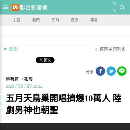
°C
°C
主題
熱門
即時
直播
節目
娛樂
返回主題列表
分享
蔡芸禛
/ 報導
/
05
/
27
2023
19:12
五月天鳥巢開唱擠爆10萬人 陸
劇男神也朝聖