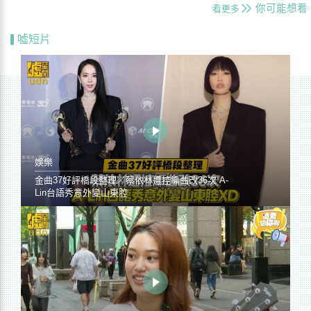
你可能想看
看更多
噓短片
娛樂
金曲37好評橋段整理／蔡依林遭控編曲改36次 A-
Lin台語秀意外變山東腔