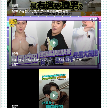
娛樂
噓要尬你聊／女歌手品怡熱戀渣男寫進歌
娛樂
韓國猛男微喘氣快問快答 抖ㄋㄟ 秀肌 頂胯 性感大
放送
娛樂