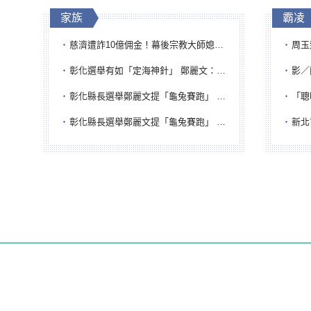
家族
霸凌
慈濟遭詐10億佣金！幕後宗教大師媳婦獲100萬交保...快步奔離不發一語
周玉蔻為
彰化選舉有如「定海神針」 鄭麗文：傾全黨之力讓彰化贏
影／醒醒
彰化縣長選舉鄭麗文提「龜兔賽跑」 綠營、無黨籍忙否認是烏龜
「聰明
彰化縣長選舉鄭麗文提「龜兔賽跑」 綠營、無黨籍忙否認是烏龜
新北市