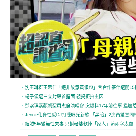
沈玉琳挺王思佳「絕非故意買假包」昔合作夥伴遭開15
楊子儀遭三立封殺首露面 親揭拒拍主因
鄧紫琪素顏朝聖周杰倫演唱會 突爆料17年前往事 尷尬
Jennie化身性感DJ打碟曝光新歌 「黑暗」2演員驚喜同
結婚5年變無性夫妻 只對老婆軟掉「家人」這兩字太傷