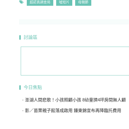
超認真調查局
噓短片
母親節
討論區
今日焦點
澎湖人間悲歌！小孩照顧小孩 8幼童擠4坪房間無人顧
影／苗栗親子館落成啟用 鍾東錦宣布再降臨托費用