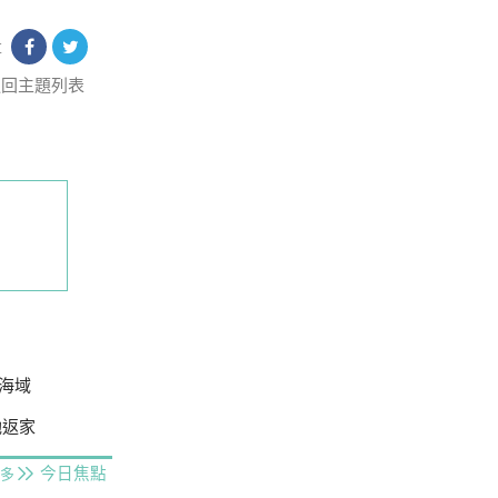
享
返回主題列表
海域
她返家
今日焦點
多