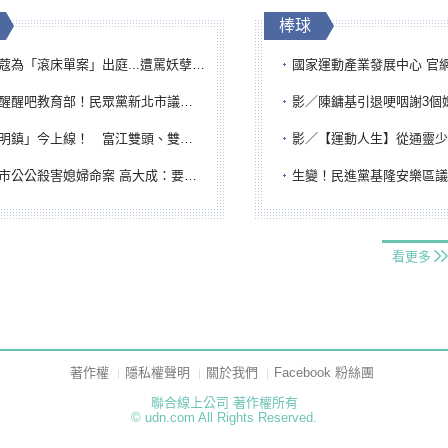
棒球
「滾床單案」出庭...遭罵妖孽下地獄 張淑娟批：舌頭殺人有罪
國家運動產業發展中心 官網與品牌識
吧教育部！民眾黨新北市議員參選人提出校園反毒防線升級政見
影／陳鏞基引退哽咽謝3個媽媽 最大
鎮」今上線！ 富江雙頭、雙一、人頭氣球全登場
影／【運動人生】從通靈少女到無任所大使 劉柏君女
公公殺害媳婦命案 高大成：要害殺多刀顯示怨恨深
生變！民進黨基隆安樂區議員提名人黃永翔突被
看更多
著作權
隱私權聲明
關於我們
Facebook 粉絲團
聯合線上公司 著作權所有
© udn.com All Rights Reserved.