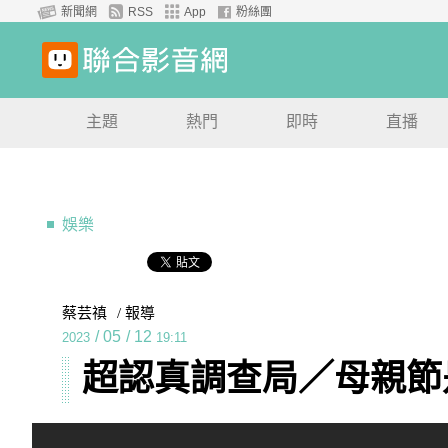
新聞網
RSS
App
粉絲團
主題
熱門
即時
直播
娛樂
蔡芸禛
/ 報導
/
05
/
12
2023
19:11
超認真調查局／母親節是