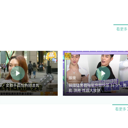
看更多
娛樂
聊／女歌手品怡熱戀渣男
韓國猛男微喘氣快問快答 抖ㄋㄟ 秀
肌 頂胯 性感大放送
看更多