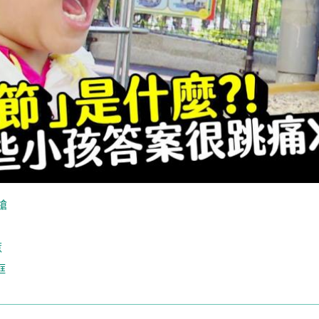
槍
惹
框