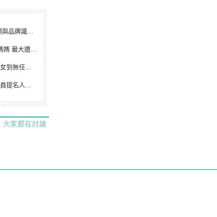
別標誌重磅啟用
遺憾無緣大聯盟
裁判人生國際發光
除名 將另提他人
大家都在討論