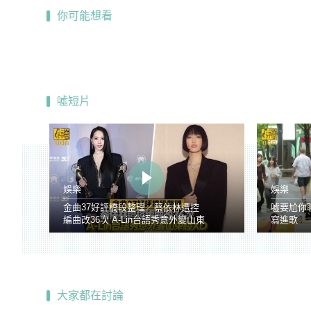
你可能想看
噓短片
娛樂
娛樂
金曲37好評橋段整理／蔡依林遭控
噓要尬你
編曲改36次 A-Lin台語秀意外變山東
寫進歌
腔
大家都在討論