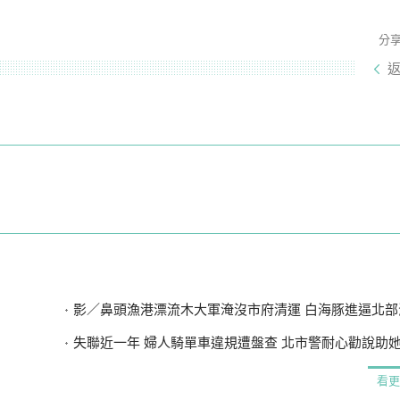
分
影／鼻頭漁港漂流木大軍淹沒市府清運 白海豚進逼北部
失聯近一年 婦人騎單車違規遭盤查 北市警耐心勸說助
看更