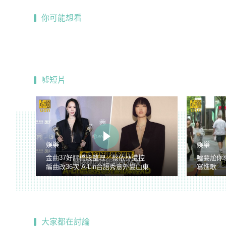
你可能想看
噓短片
娛樂
娛樂
金曲37好評橋段整理／蔡依林遭控
噓要尬你
編曲改36次 A-Lin台語秀意外變山東
寫進歌
腔
大家都在討論