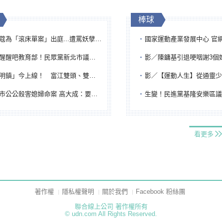
棒球
「滾床單案」出庭...遭罵妖孽下地獄 張淑娟批：舌頭殺人有罪
國家運動產業發展中心 官網與品牌識
吧教育部！民眾黨新北市議員參選人提出校園反毒防線升級政見
影／陳鏞基引退哽咽謝3個媽媽 最大
鎮」今上線！ 富江雙頭、雙一、人頭氣球全登場
影／【運動人生】從通靈少女到無任所大使 劉柏君女
公公殺害媳婦命案 高大成：要害殺多刀顯示怨恨深
生變！民進黨基隆安樂區議員提名人黃永翔突被
看更多
著作權
隱私權聲明
關於我們
Facebook 粉絲團
聯合線上公司 著作權所有
© udn.com All Rights Reserved.