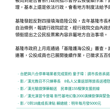
被問到是否會依行政院指示暫停公投後續作業？
理，基本上還是依法行政，會看地方制度法給予
基隆發起反對四接填海造陸公投，去年基隆市長
自治條例，報請行政院認定，經行政院交由內政部
領銜提出之公民投票案內容非屬地方自治事項。
基隆市政府上月底通過「基隆護海公投」審查，
連署，公投成員也已展開後續作業，已徵求五百
台肥與六合停車場業者完成簽約 童子瑋：請市長依承諾
影／漢光教召不只練專長 8名人父重返部隊旅長送禮
影／漢光驗證彈藥輸送 民車運155榴彈支援前線
影／漢光演習今登場 新竹基地幻象2000演練掛彈與緊
影／0到18歲成長津貼 賴總統：明年每月發5000元