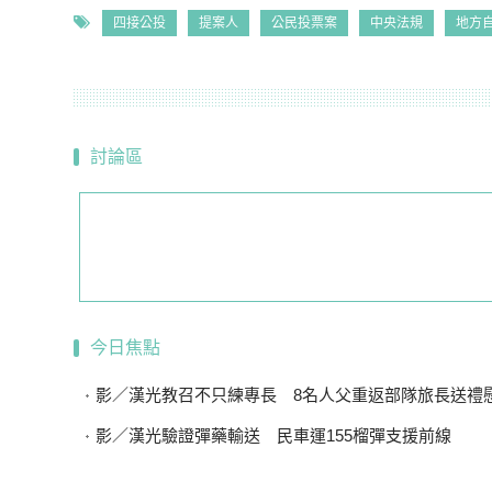
四接公投
提案人
公民投票案
中央法規
地方
討論區
今日焦點
影／漢光教召不只練專長 8名人父重返部隊旅長送禮
影／漢光驗證彈藥輸送 民車運155榴彈支援前線