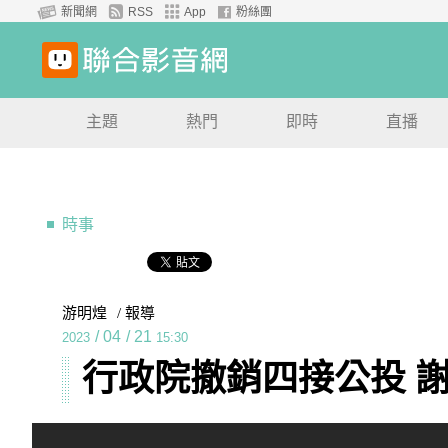
新聞網
RSS
App
粉絲團
主題
熱門
即時
直播
時事
游明煌
/ 報導
/
04
/
21
2023
15:30
行政院撤銷四接公投 