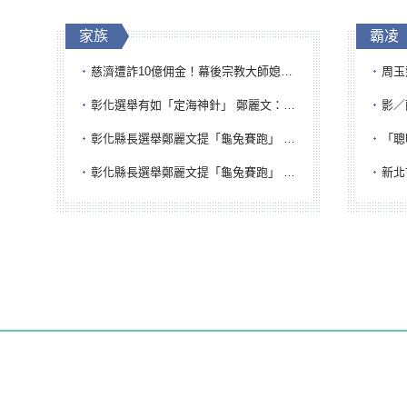
家族
霸凌
慈濟遭詐10億佣金！幕後宗教大師媳婦獲100萬交保...快步奔離不發一語
周玉蔻為
彰化選舉有如「定海神針」 鄭麗文：傾全黨之力讓彰化贏
影／醒醒
彰化縣長選舉鄭麗文提「龜兔賽跑」 綠營、無黨籍忙否認是烏龜
「聰明
彰化縣長選舉鄭麗文提「龜兔賽跑」 綠營、無黨籍忙否認是烏龜
新北市