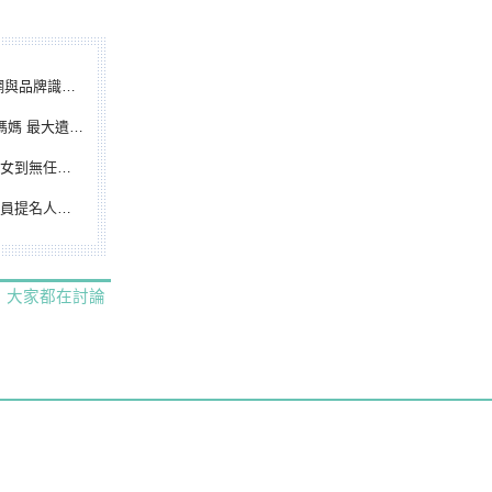
別標誌重磅啟用
遺憾無緣大聯盟
裁判人生國際發光
除名 將另提他人
大家都在討論