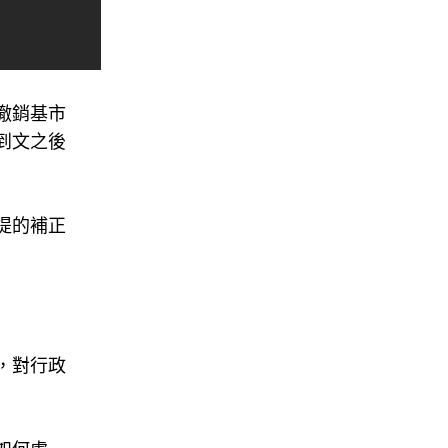
撤銷基市
到文之後
提的補正
，對行政