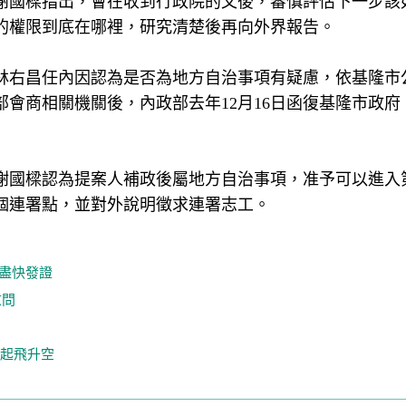
謝國樑指出，會在收到行政院的文後，審慎評估下一步該
的權限到底在哪裡，研究清楚後再向外界報告。
林右昌任內因認為是否為地方自治事項有疑慮，依基隆市
會商相關機關後，內政部去年12月16日函復基隆市政府
謝國樑認為提案人補政後屬地方自治事項，准予可以進入
個連署點，並對外說明徵求連署志工。
盡快發證
慰問
急起飛升空