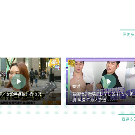
看更多
娛樂
聊／女歌手品怡熱戀渣男
韓國猛男微喘氣快問快答 抖ㄋㄟ 秀
肌 頂胯 性感大放送
看更多