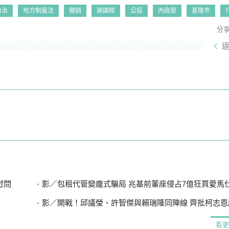
自治
地方制度法
撤銷
謝國樑
公投
內政部
基隆市
分
慰問
影／包租代管變龐式騙局 兆基前董座侵占7億狂買愛馬仕 李建
影／開戰！邱議瑩、許智傑與賴瑞隆同陣線 齊批柯志恩應向陳
看更