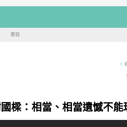
節目
謝國樑：相當、相當遺憾不能