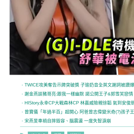
TWICE攻美奪告示牌突破獎 子瑜奶音全英文謝詞被讚
謝金燕談豬哥亮:跟我一樣幽默 諾公開王子&郭雪芙戀情
HIStory永幸CP大戰森林CP 林嘉威險親徐韜 氣到安俊
曾寶儀「年過半百」超開心 阿爸曾志偉變米奇(?)孩子
宋燕旻車禍自摔毀容、腦震盪 一度失智淚崩