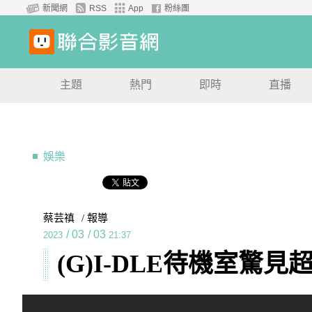
新聞網
RSS
App
粉絲團
主題
熱門
即時
直播
娛樂
蔡芸禛
/ 報導
/
03
/
03
2023
21:37
(G)I-DLE待機室驚