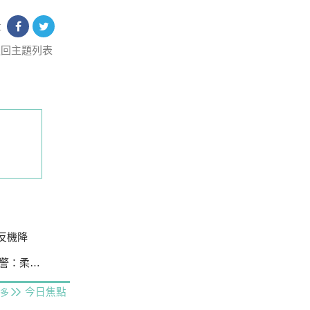
享
返回主題列表
場反機降
柔性勸導
今日焦點
多