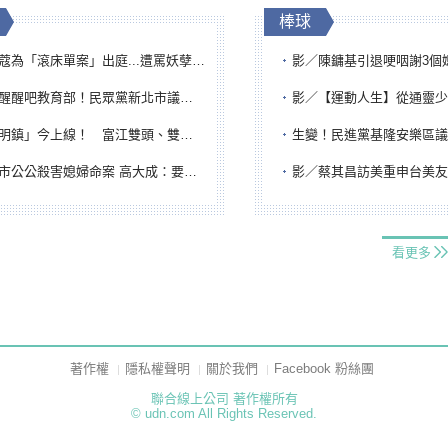
棒球
「滾床單案」出庭...遭罵妖孽下地獄 張淑娟批：舌頭殺人有罪
影／陳鏞基引退哽咽謝3個媽媽 最大
吧教育部！民眾黨新北市議員參選人提出校園反毒防線升級政見
影／【運動人生】從通靈少女到無任所大使 劉柏君女
鎮」今上線！ 富江雙頭、雙一、人頭氣球全登場
生變！民進黨基隆安樂區議員提名人黃永翔突被
公公殺害媳婦命案 高大成：要害殺多刀顯示怨恨深
影／蔡其昌訪美重申台美友誼 擔任MLB大
看更多
著作權
隱私權聲明
關於我們
Facebook 粉絲團
聯合線上公司 著作權所有
© udn.com All Rights Reserved.