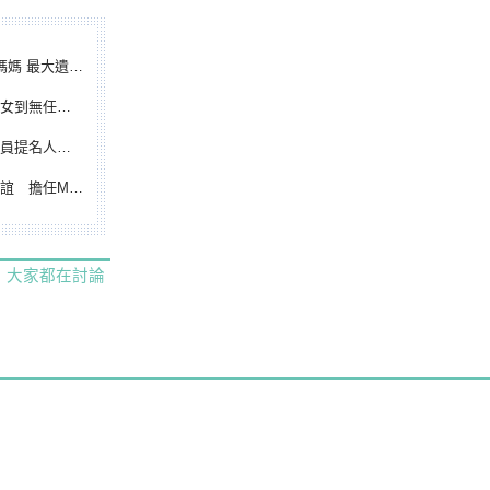
遺憾無緣大聯盟
裁判人生國際發光
除名 將另提他人
都會台灣日開球嘉賓
大家都在討論