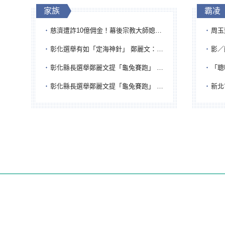
家族
霸凌
慈濟遭詐10億佣金！幕後宗教大師媳婦獲100萬交保...快步奔離不發一語
周玉蔻為
彰化選舉有如「定海神針」 鄭麗文：傾全黨之力讓彰化贏
影／醒醒
彰化縣長選舉鄭麗文提「龜兔賽跑」 綠營、無黨籍忙否認是烏龜
「聰明
彰化縣長選舉鄭麗文提「龜兔賽跑」 綠營、無黨籍忙否認是烏龜
新北市