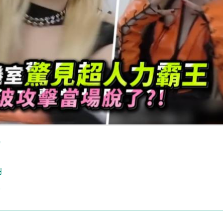
爆
朋
王