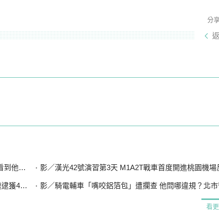
分
想到兒子
影／漢光42號演習第3天 M1A2T戰車首度開進桃園機
4嫌送辦
影／騎電輔車「嘴咬鋁箔包」遭攔查 他問哪違規？北市警：
看更