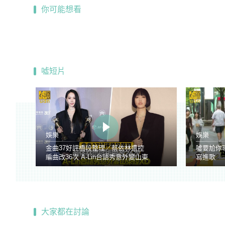
你可能想看
噓短片
娛樂
娛樂
金曲37好評橋段整理／蔡依林遭控
噓要尬你
編曲改36次 A-Lin台語秀意外變山東
寫進歌
腔
大家都在討論