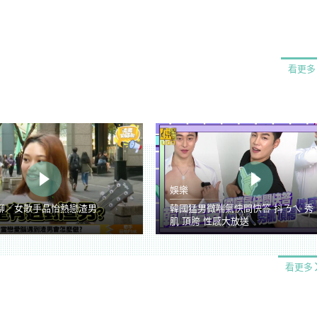
看更多
娛樂
聊／女歌手品怡熱戀渣男
韓國猛男微喘氣快問快答 抖ㄋㄟ 秀
肌 頂胯 性感大放送
看更多