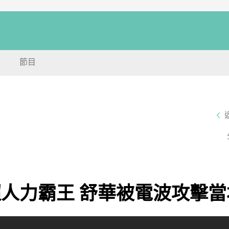
節目
見超人力霸王 舒華被電波攻擊