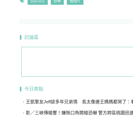
(G)I-DLE
舒華
噓短片
討論區
今日焦點
王凱摯友Jeff談多年兄弟情 長太像連王媽媽都哭了：看到他
影／三峽傳槍響！嫌隙口角開槍恐嚇 警方跨區桃園迅速逮獲