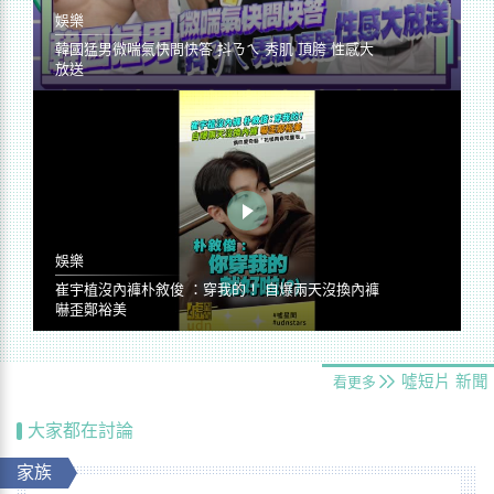
娛樂
韓國猛男微喘氣快問快答 抖ㄋㄟ 秀肌 頂胯 性感大
放送
娛樂
崔宇植沒內褲朴敘俊 ：穿我的！ 自爆兩天沒換內褲
嚇歪鄭裕美
噓短片
新聞
看更多
大家都在討論
家族