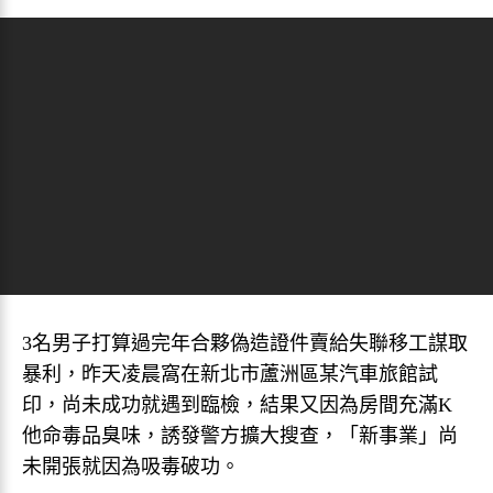
3名男子打算過完年合夥偽造證件賣給失聯移工謀取
暴利，昨天凌晨窩在新北市蘆洲區某汽車旅館試
印，尚未成功就遇到臨檢，結果又因為房間充滿K
他命毒品臭味，誘發警方擴大搜查，「新事業」尚
未開張就因為吸毒破功。