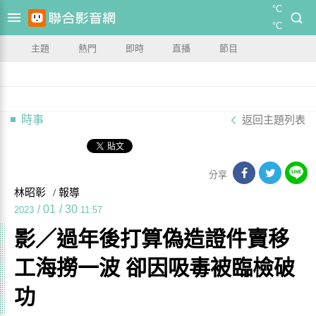
°C
°C
主題
熱門
即時
直播
節目
時事
返回主題列表
分享
林昭彰
/ 報導
/
01
/
30
2023
11:57
影／過年後打算偽造證件賣移
工海撈一波 卻因吸毒被臨檢破
功