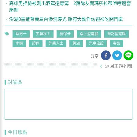
高雄男拒檢被測出酒駕還毒駕 2豬隊友開瑪莎拉蒂咆哮遭警
壓制
澎湖8童遭棄養屋內慘況曝光 縣府大動作訪視卻吃閉門羹
蔡男一
失聯移工
健保卡
桌上型電腦
筆記型電腦
主嫌
證件
外籍人士
蘆洲
汽車旅館
毒品
分享
返回主題列表
討論區
今日焦點