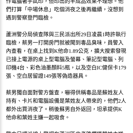
作電腦著手試印，但印出的半成品效果不理想。他
們打算「中場休息」吃個消夜之後再繼續，沒想到
遇到警察登門臨檢。
蘆洲警分局偵查隊與三民派出所29日凌晨1時許執行
臨檢，蔡男一打開房門就被聞到毒品臭味，員警入
內查看，在桌上找到K他命1.89公克，擴大搜索發現
已接上電源的桌上型電腦及螢幕、筆記型電腦、列
印機4台、彩色油墨顏料5瓶，以及空白IC健保卡179
張、空白居留證149張等偽造器具。
蔡男獨自面對警方盤查，嚇得供稱毒品是蘇姓友人
持有、卡片和電腦設備是葉姓友人帶來的，他們2人
都外出買消夜了。稍後蘇男自外返回，坦承提供K
他命和葉姓主嫌一起吸食。