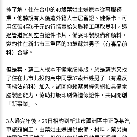
據了解，住在台中的40歲葉姓主嫌原本從事服務
業，他聽說有人偽造外籍人士居留證、健保卡，可
用每張4至6千元的行情賣給失聯移工謀取暴利，透
過管道買到空白證件卡片、備妥印製設備和顏料，
邀約住在新北市三重區的38歲蘇姓男子（有毒品前
科）合夥。
但是葉、蘇二人根本不懂電腦排版，於是蘇男又找
了住在北市北投的高中同學37歲蔡姓男子（有違反
商標法前科）加入，試圖仰賴蔡男經營網拍具備電
腦製圖能力，協助打版印刷偽造假證件，共同開創
「新事業」。
3人過完年後，29日相約到新北市蘆洲區中正路某汽
車旅館開工，由葉姓主嫌提供設備、材料，蔡男操