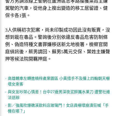
警方另調派線上警網在蘆洲區忠孝路攔獲葉姓主嫌
駕駛的汽車，從他身上搜出變造的移工居留證、健
保卡各1張。
3人供稱初次犯案，尚未印製成功因此沒有販賣，沒
想到栽在毒品。警詢後分別依違反毒品危害防制條
例、偽造特種文書罪嫌移送新北地檢署，檢察官開
庭偵訊後，蔡男請回、蘇男5萬元交保、葉姓主嫌聲
押等候法院開羈押庭。
高雄轎車左轉進楠梓產業園區 小黃措手不及撞上四輪朝天嚇
壞女乘客
與女友吵架心情差！台中27歲男深夜泥醉攜水果刀 遭警社維
法送辦
影／強風吹爆礁溪飲料店玻璃門！女店員嚇壞崩潰狂喊「手
機在哪？」