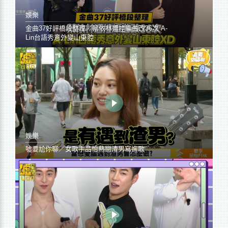
娛樂
金曲37好評橋段整理／蔡依林遭控編曲改36次 A-
Lin台語秀意外變山東腔
娛樂
噓要尬你聊／女歌手品怡熱戀渣男寫進歌