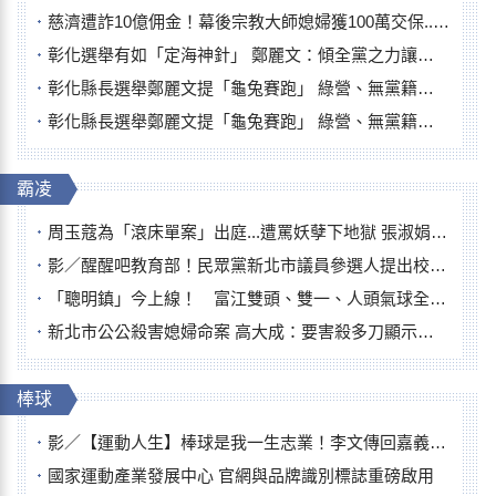
慈濟遭詐10億佣金！幕後宗教大師媳婦獲100萬交保...快步奔離不發一語
彰化選舉有如「定海神針」 鄭麗文：傾全黨之力讓彰化贏
彰化縣長選舉鄭麗文提「龜兔賽跑」 綠營、無黨籍忙否認是烏龜
彰化縣長選舉鄭麗文提「龜兔賽跑」 綠營、無黨籍忙否認是烏龜
霸凌
周玉蔻為「滾床單案」出庭...遭罵妖孽下地獄 張淑娟批：舌頭殺人有罪
影／醒醒吧教育部！民眾黨新北市議員參選人提出校園反毒防線升級政見
「聰明鎮」今上線！ 富江雙頭、雙一、人頭氣球全登場
新北市公公殺害媳婦命案 高大成：要害殺多刀顯示怨恨深
棒球
影／【運動人生】棒球是我一生志業！李文傳回嘉義扎根點亮KANO精神
國家運動產業發展中心 官網與品牌識別標誌重磅啟用