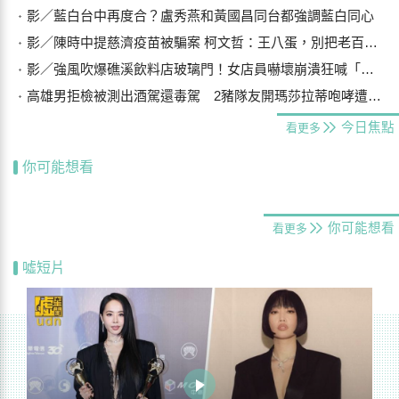
影／藍白台中再度合？盧秀燕和黃國昌同台都強調藍白同心
影／陳時中提慈濟疫苗被騙案 柯文哲：王八蛋，別把老百姓當白痴
影／強風吹爆礁溪飲料店玻璃門！女店員嚇壞崩潰狂喊「手機在哪？」
高雄男拒檢被測出酒駕還毒駕 2豬隊友開瑪莎拉蒂咆哮遭警壓制
今日焦點
看更多
你可能想看
你可能想看
看更多
噓短片