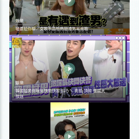
娛樂
噓要尬你聊／女歌手品怡熱戀渣男寫進歌
娛樂
韓國猛男微喘氣快問快答 抖ㄋㄟ 秀肌 頂胯 性感大
放送