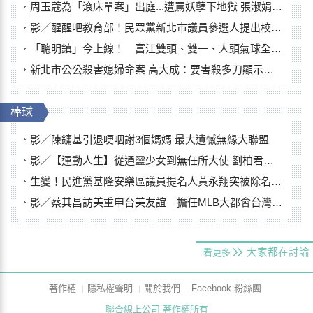
周玉蔻為「滾床單案」出庭...遭罵妖孽下地獄 張淑娟批：舌頭殺人有罪
影／醒醒吧教育部！民眾黨新北市議員參選人提出校園反毒防線升級政見
「聰明鎮」今上線！ 富江雙頭、雙一、人頭氣球全登場
新北市公公殺害媳婦命案 高大成：要害殺多刀顯示怨恨深
棒球
影／陳鏞基引退哽咽謝3個媽媽 最大遺憾無緣大聯盟
影／【運動人生】從通靈少女到無任所大使 劉柏君女裁判人生國際發光
生變！民進黨基隆安樂區議員提名人黃永翔突被除名 將另提他人
影／蔡其昌訪美重申台美友誼 擔任MLB大都會台灣日開球嘉賓
大家都在討論
看更多
著作權
隱私權聲明
關於我們
Facebook 粉絲團
聯合線上公司 著作權所有