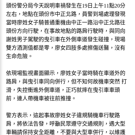
頭份警分局今天說明車禍發生在19日上午11點20分
左右，地點在頭份市中正北路，員警到場處理發現
當時廖姓女子騎普通重機由中正一路沿中正北路往
頭份方向行駛，在事故地點的路肩行駛時，與同向
謝姓男子駕駛的曳引車在外側車道發生碰撞，現場
雙方酒測值都是零，廖女四肢多處擦傷送醫，沒有
生命危險。
依現場監視畫面顯示，廖姓女子當時騎在車道外的
路肩，與曳引車同向併行，但不知何故機車突然 打
滑，失控衝進外側車道，正巧就摔在曳引車車頭
前，連人帶機車被往前推撞。
警方表示，這起事故廖姓女子違規騎機車行駛路
肩，將依法告發，呼籲民眾遵守交通規則，遇大型
車輛請保持安全距離，不要與大型車併行，以維護