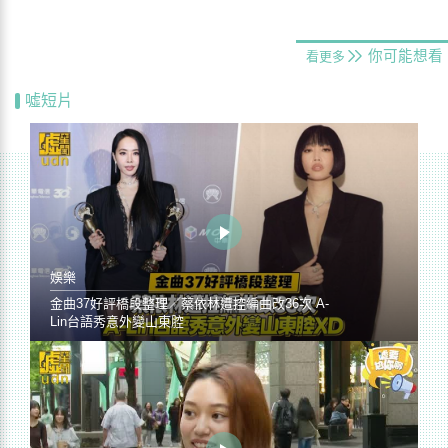
你可能想看
看更多
噓短片
娛樂
金曲37好評橋段整理／蔡依林遭控編曲改36次 A-
Lin台語秀意外變山東腔