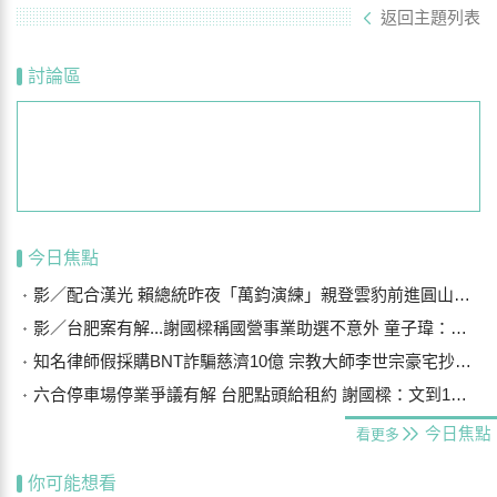
返回主題列表
討論區
今日焦點
影／配合漢光 賴總統昨夜「萬鈞演練」親登雲豹前進圓山指揮所
影／台肥案有解...謝國樑稱國營事業助選不意外 童子瑋：亡羊補牢
知名律師假採購BNT詐騙慈濟10億 宗教大師李世宗豪宅抄出158公斤黃金
六合停車場停業爭議有解 台肥點頭給租約 謝國樑：文到1周內核可
今日焦點
看更多
你可能想看