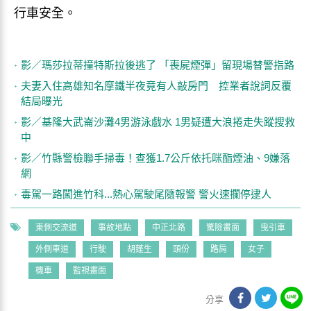
行車安全。
影／瑪莎拉蒂撞特斯拉後逃了 「喪屍煙彈」留現場替警指路
夫妻入住高雄知名摩鐵半夜竟有人敲房門 控業者說詞反覆
結局曝光
影／基隆大武崙沙灘4男游泳戲水 1男疑遭大浪捲走失蹤搜救
中
影／竹縣警檢聯手掃毒！查獲1.7公斤依托咪酯煙油、9嫌落
網
毒駕一路闖進竹科...熱心駕駛尾隨報警 警火速攔停逮人
東側交流道
事故地點
中正北路
驚險畫面
曳引車
外側車道
行駛
胡蓬生
頭份
路肩
女子
機車
監視畫面
分享