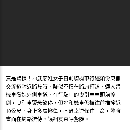
真是驚悚！29歲廖姓女子日前騎機車行經頭份東側
交流道附近路段時，疑似不慎在路肩打滑，連人帶
機車衝進外側車道，在行駛中的曳引車車頭前摔
倒，曳引車緊急煞停，但她和機車仍被往前推撞近
10公尺，身上多處擦傷，不過幸運保住一命，驚險
畫面在網路流傳，讓網友直呼驚險。