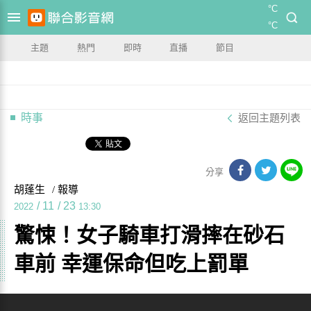
°C
°C
主題
熱門
即時
直播
節目
時事
返回主題列表
分享
胡蓬生
/ 報導
/
11
/
23
2022
13:30
驚悚！女子騎車打滑摔在砂石
車前 幸運保命但吃上罰單