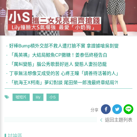
好棒Bump槓外交部不救人遭打臉不實 拿證據嗆吳釗燮
「禹英禑」大結局鯨魚CP撒糖！姜泰伍終極告白
「厲糾變態」腦公秀歌藝好迷人 變態人妻扮恐龍
丁寧無法想像艾成受的苦 心疼王瞳「請善待活著的人」
「航海王X柯南」夢幻對談 尾田榮一郎洩最終章結局?!
噓短片
lily
小S
分享
返回主題列表
討論區