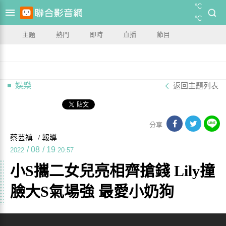
°C
°C
主題
熱門
即時
直播
節目
娛樂
返回主題列表
分享
蔡芸禛
/ 報導
/
08
/
19
2022
20:57
小S攜二女兒亮相齊搶錢 Lily撞
臉大S氣場強 最愛小奶狗