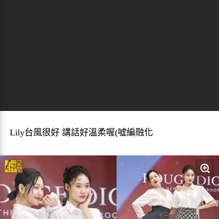
Lily台風很好 講話好溫柔喔(噓編融化