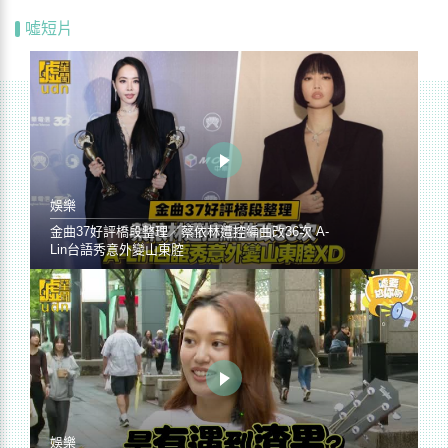
噓短片
娛樂
金曲37好評橋段整理／蔡依林遭控編曲改36次 A-
Lin台語秀意外變山東腔
娛樂