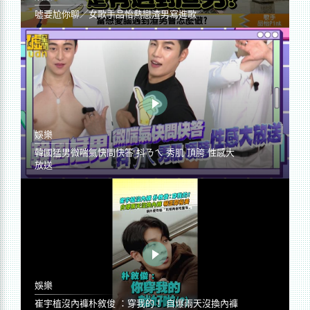
噓要尬你聊／女歌手品怡熱戀渣男寫進歌
娛樂
韓國猛男微喘氣快問快答 抖ㄋㄟ 秀肌 頂胯 性感大
放送
娛樂
崔宇植沒內褲朴敘俊 ：穿我的！ 自爆兩天沒換內褲