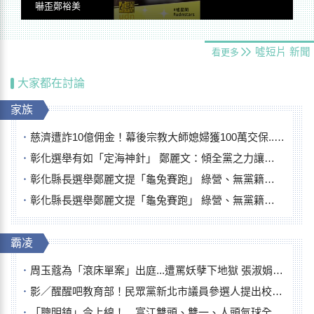
嚇歪鄭裕美
噓短片
新聞
看更多
大家都在討論
家族
慈濟遭詐10億佣金！幕後宗教大師媳婦獲100萬交保...快步奔離不發一語
彰化選舉有如「定海神針」 鄭麗文：傾全黨之力讓彰化贏
彰化縣長選舉鄭麗文提「龜兔賽跑」 綠營、無黨籍忙否認是烏龜
彰化縣長選舉鄭麗文提「龜兔賽跑」 綠營、無黨籍忙否認是烏龜
霸凌
周玉蔻為「滾床單案」出庭...遭罵妖孽下地獄 張淑娟批：舌頭殺人有罪
影／醒醒吧教育部！民眾黨新北市議員參選人提出校園反毒防線升級政見
「聰明鎮」今上線！ 富江雙頭、雙一、人頭氣球全登場