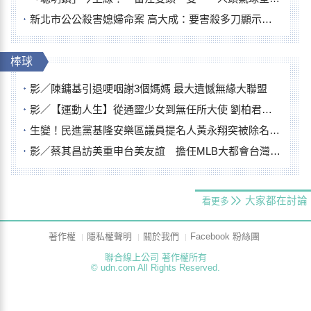
新北市公公殺害媳婦命案 高大成：要害殺多刀顯示怨恨深
棒球
影／陳鏞基引退哽咽謝3個媽媽 最大遺憾無緣大聯盟
影／【運動人生】從通靈少女到無任所大使 劉柏君女裁判人生國際發光
生變！民進黨基隆安樂區議員提名人黃永翔突被除名 將另提他人
影／蔡其昌訪美重申台美友誼 擔任MLB大都會台灣日開球嘉賓
大家都在討論
看更多
著作權
隱私權聲明
關於我們
Facebook 粉絲團
聯合線上公司 著作權所有
© udn.com All Rights Reserved.