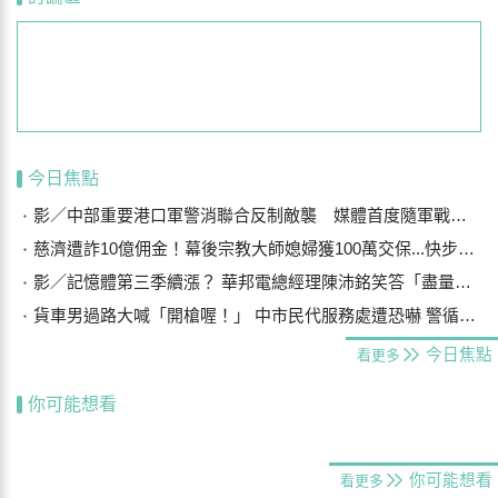
今日焦點
影／中部重要港口軍警消聯合反制敵襲 媒體首度隨軍戰鬥演練
慈濟遭詐10億佣金！幕後宗教大師媳婦獲100萬交保...快步奔離不發一語
影／記憶體第三季續漲？ 華邦電總經理陳沛銘笑答「盡量不要漲太多」
貨車男過路大喊「開槍喔！」 中市民代服務處遭恐嚇 警循線追緝
今日焦點
看更多
你可能想看
你可能想看
看更多