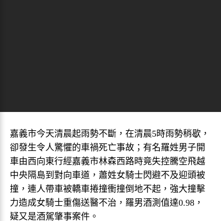
嘉義市今天清晨起雨勢不斷，在清晨5時雨勢稍歇，
卻發生令人驚懼的車禍死亡事故；有名羅姓男子開
車由西向東行經嘉義市林森西路時竟失控騰空飛越
中央隔島到對向車道，蕭姓女騎士閃避不及迎頭被
撞，連人帶車被轎車捲撞衝撞倒地不起，強大撞擊
力造成女騎士重傷送醫不治，羅男酒測值達0.98，
疑又是酒駕肇事案件。