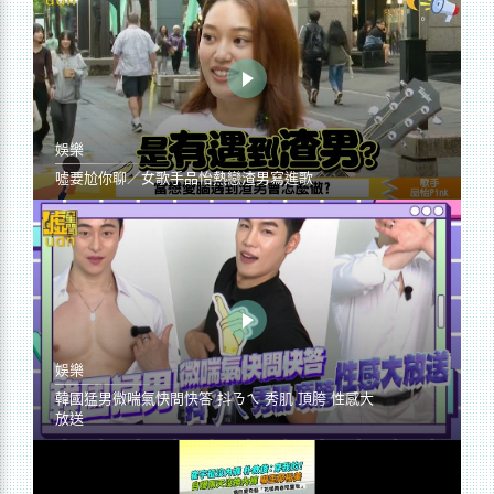
娛樂
噓要尬你聊／女歌手品怡熱戀渣男寫進歌
娛樂
韓國猛男微喘氣快問快答 抖ㄋㄟ 秀肌 頂胯 性感大
放送