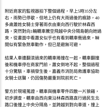
附近商家的監視器拍下整個過程，早上5時35分左
右，雨勢已停歇，但地上仍有大雨過後的痕跡，40
多歲蕭姓女騎士穿著雨衣由東向西行駛於林森西
路，突然對向1輛轎車騰空飛越中央分隔島朝向她過
來，從畫面中看蕭女似乎也有看到轎車衝過來，瞬
間似有緊急煞車動作，但已是避無可避。
結果人車遭翻滾過來的轎車捲撞在一起，轎車翻撞
後和機車停在商家門前，蕭女倒地不起，整個過程
十分驚駭，車禍發生後，嘉義市消防局救護車協助
女騎士送醫，仍因傷勢嚴重到院前死亡。
警方於現場蒐證，轎車與機車零件四散一片狼藉，
初步調查，轎車由西向東沿林森西路直行過民生北
路口後撞上中央分隔島，並跨越到對向車道，撞上