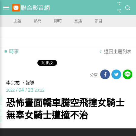
°C
°C
主題
熱門
即時
直播
節目
時事
返回主題列表
分享
李宗祐
/ 報導
/
04
/
23
2022
20:22
恐怖畫面轎車騰空飛撞女騎士
無辜女騎士遭撞不治