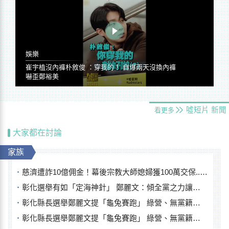
娛樂
崔宇植沒內褲朴敘俊 ：穿我的！ 自爆兩天沒換內褲
嚇歪鄭裕美
噓短片
新聞
看更多
大家都在討論
家族
慈濟遭詐10億佣金！幕後宗教大師媳婦獲100萬交保...快步奔離不發一語
彰化選舉有如「定海神針」 鄭麗文：傾全黨之力讓彰化贏
彰化縣長選舉鄭麗文提「龜兔賽跑」 綠營、無黨籍忙否認是烏龜
彰化縣長選舉鄭麗文提「龜兔賽跑」 綠營、無黨籍忙否認是烏龜