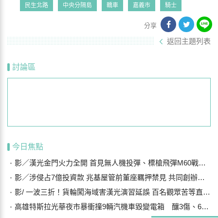
民生北路
中央分隔島
轎車
嘉義市
騎士
分享
返回主題列表
討論區
今日焦點
影／漢光金門火力全開 首見無人機投彈、標槍飛彈M60戰車阻敵
影／涉侵占7億投資款 兆基屋管前董座羈押禁見 共同創辦人200萬交保
影/ 一波三折！貨輪闖海域害漢光演習延誤 百名觀眾苦等直呼可惜
高雄特斯拉光華夜市暴衝撞9輛汽機車毀變電箱 釀3傷、600戶停電