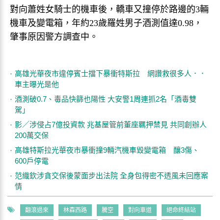
對向蕭姓女騎士的機車後，轎車又撞停於路邊的3輛
機車及變電箱，年約23歲羅姓男子酒測值達0.98，
肇事原因警方調查中。
高雄光華夜市違停賓士擋下暴衝特斯拉 網讚救很多人．．
車主曝光是他
酒測破0.7、毒品快篩也陽性 大安警1周連抓2名「酒毒雙
駕」
影／涉侵占7億投資款 兆基屋管前董座羈押禁見 共同創辦人
200萬交保
高雄特斯拉光華夜市暴衝撞9輛汽機車毀變電箱 釀3傷、
600戶停電
范織欽涉貪交保後蒙面步出法院 全身包得密不透風未回應案
情
翻滾過來
林森西路
騰空
對向車道
絕命終結站