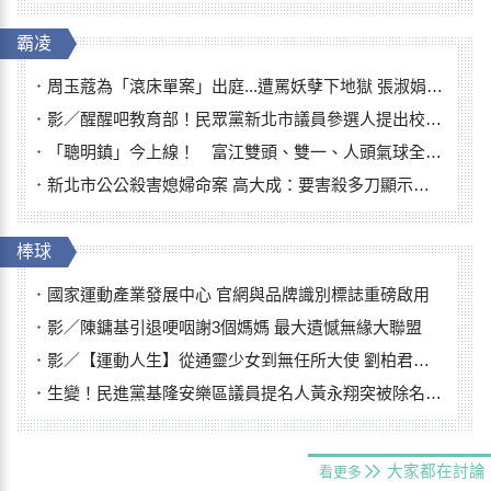
霸凌
周玉蔻為「滾床單案」出庭...遭罵妖孽下地獄 張淑娟批：舌頭殺人有罪
影／醒醒吧教育部！民眾黨新北市議員參選人提出校園反毒防線升級政見
「聰明鎮」今上線！ 富江雙頭、雙一、人頭氣球全登場
新北市公公殺害媳婦命案 高大成：要害殺多刀顯示怨恨深
棒球
國家運動產業發展中心 官網與品牌識別標誌重磅啟用
影／陳鏞基引退哽咽謝3個媽媽 最大遺憾無緣大聯盟
影／【運動人生】從通靈少女到無任所大使 劉柏君女裁判人生國際發光
生變！民進黨基隆安樂區議員提名人黃永翔突被除名 將另提他人
大家都在討論
看更多