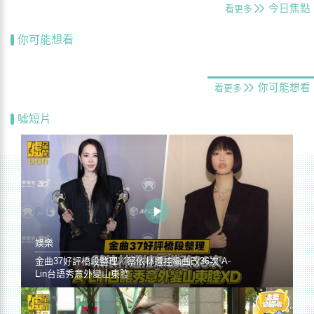
今日焦點
看更多
你可能想看
你可能想看
看更多
噓短片
娛樂
金曲37好評橋段整理／蔡依林遭控編曲改36次 A-
Lin台語秀意外變山東腔