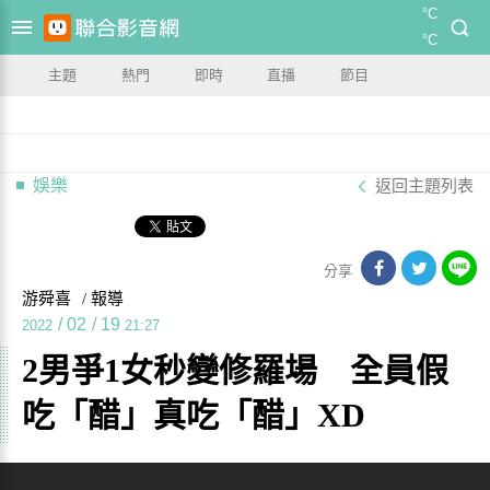
°C
°C
主題
熱門
即時
直播
節目
娛樂
返回主題列表
分享
游舜喜
/ 報導
/
02
/
19
2022
21:27
2男爭1女秒變修羅場 全員假
吃「醋」真吃「醋」XD