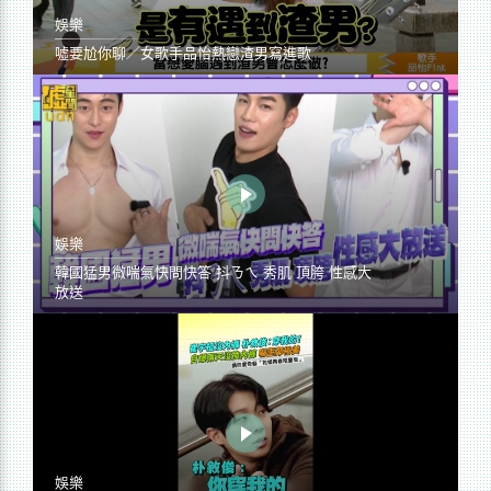
娛樂
噓要尬你聊／女歌手品怡熱戀渣男寫進歌
娛樂
韓國猛男微喘氣快問快答 抖ㄋㄟ 秀肌 頂胯 性感大
放送
娛樂