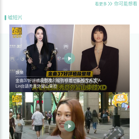
你可能想看
看更多
噓短片
娛樂
金曲37好評橋段整理／蔡依林遭控編曲改36次 A-
Lin台語秀意外變山東腔