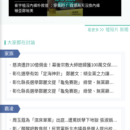
崔宇植沒內褲朴敘俊 ：穿我的！ 自爆兩天沒換內褲
嚇歪鄭裕美
噓短片
新聞
看更多
大家都在討論
家族
慈濟遭詐10億佣金！幕後宗教大師媳婦獲100萬交保...快步奔離不發一語
彰化選舉有如「定海神針」 鄭麗文：傾全黨之力讓彰化贏
彰化縣長選舉鄭麗文提「龜兔賽跑」 綠營、無黨籍忙否認是烏龜
彰化縣長選舉鄭麗文提「龜兔賽跑」 綠營、無黨籍忙否認是烏龜
霸凌
周玉蔻為「滾床單案」出庭...遭罵妖孽下地獄 張淑娟批：舌頭殺人有罪
影／醒醒吧教育部！民眾黨新北市議員參選人提出校園反毒防線升級政見