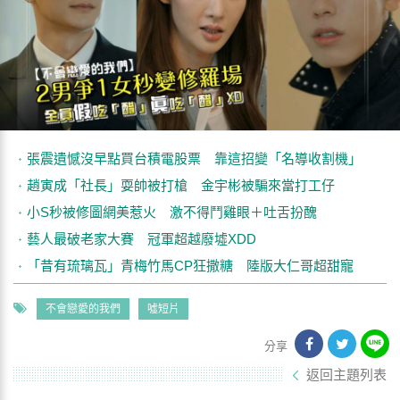
張震遺憾沒早點買台積電股票 靠這招變「名導收割機」
趙寅成「社長」耍帥被打槍 金宇彬被騙來當打工仔
小S秒被修圖網美惹火 激不得鬥雞眼＋吐舌扮醜
藝人最破老家大賽 冠軍超越廢墟XDD
「昔有琉璃瓦」青梅竹馬CP狂撒糖 陸版大仁哥超甜寵
不會戀愛的我們
噓短片
分享
返回主題列表