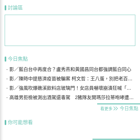
討論區
今日焦點
影／藍白台中再度合？盧秀燕和黃國昌同台都強調藍白同心
影／陳時中提慈濟疫苗被騙案 柯文哲：王八蛋，別把老百姓當白痴
影／強風吹爆礁溪飲料店玻璃門！女店員嚇壞崩潰狂喊「手機在哪？」
高雄男拒檢被測出酒駕還毒駕 2豬隊友開瑪莎拉蒂咆哮遭警壓制
今日焦點
看更多
你可能想看