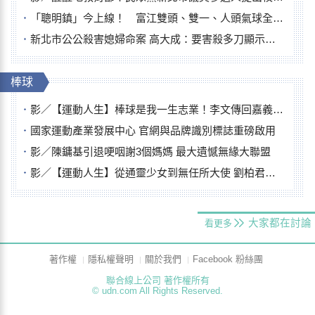
「聰明鎮」今上線！ 富江雙頭、雙一、人頭氣球全登場
新北市公公殺害媳婦命案 高大成：要害殺多刀顯示怨恨深
棒球
影／【運動人生】棒球是我一生志業！李文傳回嘉義扎根點亮KANO精神
國家運動產業發展中心 官網與品牌識別標誌重磅啟用
影／陳鏞基引退哽咽謝3個媽媽 最大遺憾無緣大聯盟
影／【運動人生】從通靈少女到無任所大使 劉柏君女裁判人生國際發光
大家都在討論
看更多
著作權
隱私權聲明
關於我們
Facebook 粉絲團
聯合線上公司 著作權所有
© udn.com All Rights Reserved.