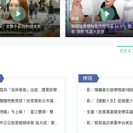
娛樂
聊／女歌手品怡熱戀渣男
韓國猛男微喘氣快問快答 抖ㄋㄟ 秀
肌 頂胯 性感大放送
看更多
棒球
「滾床單案」出庭...遭罵妖孽下地獄 張淑娟批：舌頭殺人有罪
影／陳鏞基引退哽咽謝3個媽媽 最大
吧教育部！民眾黨新北市議員參選人提出校園反毒防線升級政見
影／【運動人生】從通靈少女到無任所大使 劉柏君女
鎮」今上線！ 富江雙頭、雙一、人頭氣球全登場
生變！民進黨基隆安樂區議員提名人黃永翔突被
公公殺害媳婦命案 高大成：要害殺多刀顯示怨恨深
影／蔡其昌訪美重申台美友誼 擔任MLB大