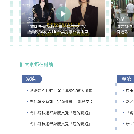
娛樂
娛樂
金曲37好評橋段整理／蔡依林遭控
噓要尬你
編曲改36次 A-Lin台語秀意外變山東
寫進歌
腔
大家都在討論
家族
霸凌
慈濟遭詐10億佣金！幕後宗教大師媳婦獲100萬交保...快步奔離不發一語
周玉蔻為
彰化選舉有如「定海神針」 鄭麗文：傾全黨之力讓彰化贏
影／醒醒
彰化縣長選舉鄭麗文提「龜兔賽跑」 綠營、無黨籍忙否認是烏龜
「聰明
彰化縣長選舉鄭麗文提「龜兔賽跑」 綠營、無黨籍忙否認是烏龜
新北市