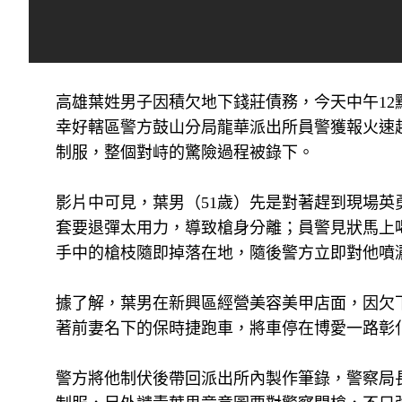
高雄葉姓男子因積欠地下錢莊債務，今天中午1
幸好轄區警方鼓山分局龍華派出所員警獲報火速
制服，整個對峙的驚險過程被錄下。
影片中可見，葉男（51歲）先是對著趕到現場英
套要退彈太用力，導致槍身分離；員警見狀馬上
手中的槍枝隨即掉落在地，隨後警方立即對他噴
據了解，葉男在新興區經營美容美甲店面，因欠
著前妻名下的保時捷跑車，將車停在博愛一路彰
警方將他制伏後帶回派出所內製作筆錄，警察局