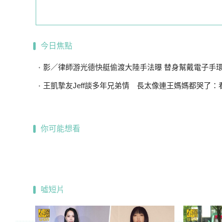
今日焦點
影／律師游光德快艇偷渡大陸手法曝 替身幫戴電子手環、海陸
王凱摯友Jeff談多年兄弟情 長太像連王媽媽都哭了：看到他
你可能想看
噓短片