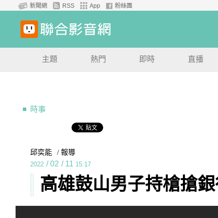
新聞網
RSS
App
粉絲團
主題
熱門
即時
直播
時事
邱奕能
/ 報導
/
02
/
11
2022
15:17
高雄鼓山男子持槍搶銀