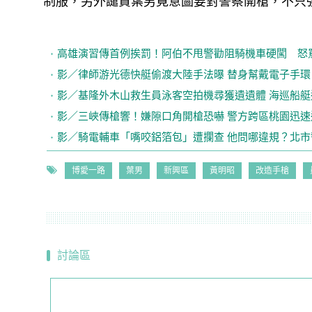
制服，另外譴責葉男竟意圖要對警察開槍，不只
高雄演習傳首例挨罰！阿伯不甩警勸阻騎機車硬闖 怒
影／律師游光德快艇偷渡大陸手法曝 替身幫戴電子手環
影／基隆外木山救生員泳客空拍機尋獲遺遺體 海巡船艇
影／三峽傳槍響！嫌隙口角開槍恐嚇 警方跨區桃園迅速
影／騎電輔車「嘴咬鋁箔包」遭攔查 他問哪違規？北
博愛一路
葉男
新興區
黃明昭
改造手槍
討論區