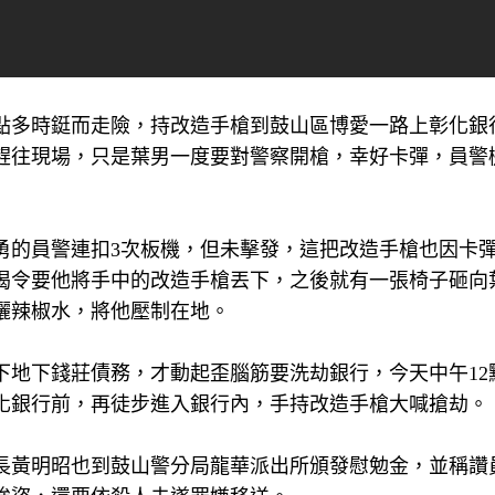
2點多時鋌而走險，持改造手槍到鼓山區博愛一路上彰化銀
趕往現場，只是葉男一度要對警察開槍，幸好卡彈，員警
勇的員警連扣3次板機，但未擊發，這把改造手槍也因卡
喝令要他將手中的改造手槍丟下，之後就有一張椅子砸向
灑辣椒水，將他壓制在地。
下地下錢莊債務，才動起歪腦筋要洗劫銀行，今天中午12
化銀行前，再徒步進入銀行內，手持改造手槍大喊搶劫。
長黃明昭也到鼓山警分局龍華派出所頒發慰勉金，並稱讚