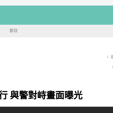
節目
行 與警對峙畫面曝光