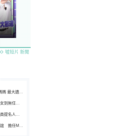
噓短片
新聞
遺憾無緣大聯盟
裁判人生國際發光
除名 將另提他人
都會台灣日開球嘉賓