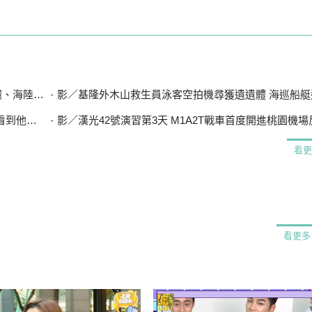
設7斷點
影／基隆外木山救生員泳客空拍機尋獲遺遺體 海巡船艇
想到兒子
影／漢光42號演習第3天 M1A2T戰車首度開進桃園機
看更
看更多