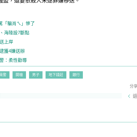
強盜，還要依殺人未遂罪嫌移送。
罵「騙肖ㄟ」慘了
、海陸設7斷點
送上岸
逮獲4嫌送辦
市警：柔性勸導
員警
開槍
男子
地下錢莊
銀行
分