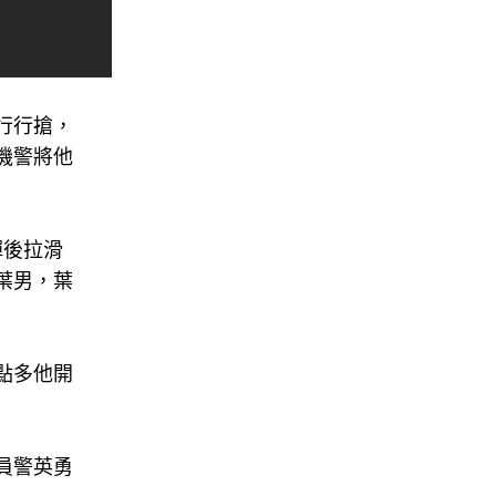
行行搶，
機警將他
彈後拉滑
葉男，葉
點多他開
員警英勇