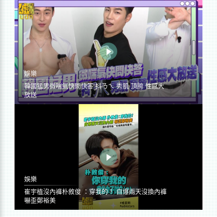
娛樂
韓國猛男微喘氣快問快答 抖ㄋㄟ 秀肌 頂胯 性感大
放送
娛樂
崔宇植沒內褲朴敘俊 ：穿我的！ 自爆兩天沒換內褲
嚇歪鄭裕美