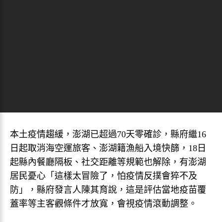
本土疫情趨緩，澎湖已超過70天零確診，縣府繼16
日起取消海空運旅客、澎湖籍漁船入境快篩，18日
起縣內餐廳隔板、社交距離等規範也解除，有澎湖
居民憂心「這樣太冒險了，怕疫情反撲會猝不及
防」，縣府發言人陳其育說，這是評估當地疫苗覆
蓋率等主客觀條件才放寬，會視疫情滾動調整。