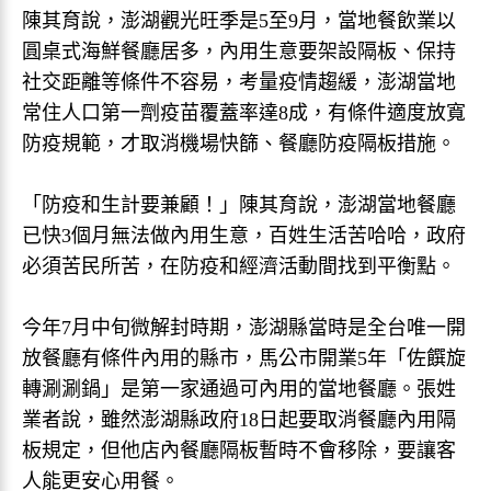
陳其育說，澎湖觀光旺季是5至9月，當地餐飲業以
圓桌式海鮮餐廳居多，內用生意要架設隔板、保持
社交距離等條件不容易，考量疫情趨緩，澎湖當地
常住人口第一劑疫苗覆蓋率達8成，有條件適度放寬
防疫規範，才取消機場快篩、餐廳防疫隔板措施。
「防疫和生計要兼顧！」陳其育說，澎湖當地餐廳
已快3個月無法做內用生意，百姓生活苦哈哈，政府
必須苦民所苦，在防疫和經濟活動間找到平衡點。
今年7月中旬微解封時期，澎湖縣當時是全台唯一開
放餐廳有條件內用的縣市，馬公市開業5年「佐饌旋
轉涮涮鍋」是第一家通過可內用的當地餐廳。張姓
業者說，雖然澎湖縣政府18日起要取消餐廳內用隔
板規定，但他店內餐廳隔板暫時不會移除，要讓客
人能更安心用餐。