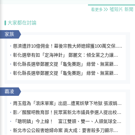
噓短片
新聞
看更多
大家都在討論
家族
慈濟遭詐10億佣金！幕後宗教大師媳婦獲100萬交保...快步奔離不發一語
彰化選舉有如「定海神針」 鄭麗文：傾全黨之力讓彰化贏
彰化縣長選舉鄭麗文提「龜兔賽跑」 綠營、無黨籍忙否認是烏龜
彰化縣長選舉鄭麗文提「龜兔賽跑」 綠營、無黨籍忙否認是烏龜
霸凌
周玉蔻為「滾床單案」出庭...遭罵妖孽下地獄 張淑娟批：舌頭殺人有罪
影／醒醒吧教育部！民眾黨新北市議員參選人提出校園反毒防線升級政見
「聰明鎮」今上線！ 富江雙頭、雙一、人頭氣球全登場
新北市公公殺害媳婦命案 高大成：要害殺多刀顯示怨恨深