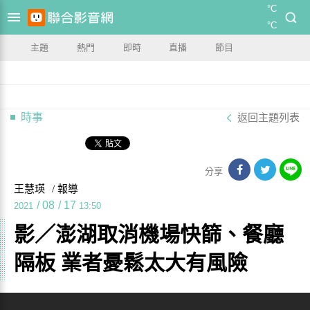
°C
°C
主題
熱門
即時
直播
節目
時事
返回主題列表
分享
王慧瑛
/ 報導
/
08
/
17
2021
13:50
影／澎湖取消機場快篩、餐廳
隔板 業者憂鬆太大有風險