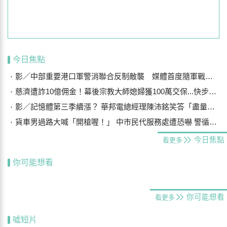
今日焦點
影／中部重要港口軍警消聯合反制敵襲 媒體首度隨軍戰鬥演練
慈濟遭詐10億佣金！幕後宗教大師媳婦獲100萬交保...快步奔離不發一語
影／記憶體第三季續漲？ 華邦電總經理陳沛銘笑答「盡量不要漲太多」
貨車男過路大喊「開槍喔！」 中市民代服務處遭恐嚇 警循線追緝
今日焦點
看更多
你可能想看
你可能想看
看更多
噓短片