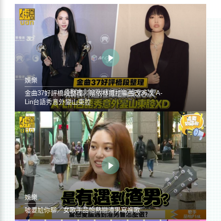
娛樂
金曲37好評橋段整理／蔡依林遭控編曲改36次 A-
Lin台語秀意外變山東腔
娛樂
噓要尬你聊／女歌手品怡熱戀渣男寫進歌