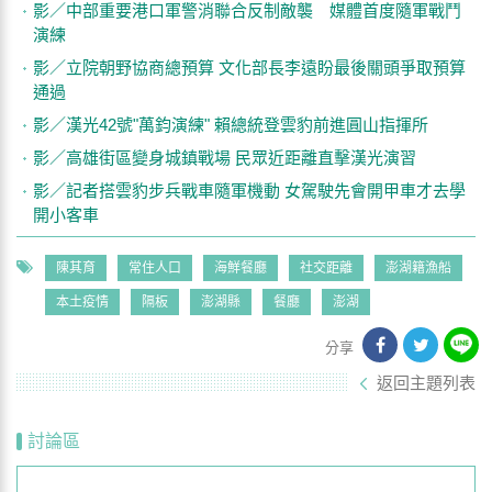
影／中部重要港口軍警消聯合反制敵襲 媒體首度隨軍戰鬥
演練
影／立院朝野協商總預算 文化部長李遠盼最後關頭爭取預算
通過
影／漢光42號"萬鈞演練" 賴總統登雲豹前進圓山指揮所
影／高雄街區變身城鎮戰場 民眾近距離直擊漢光演習
影／記者搭雲豹步兵戰車隨軍機動 女駕駛先會開甲車才去學
開小客車
陳其育
常住人口
海鮮餐廳
社交距離
澎湖籍漁船
本土疫情
隔板
澎湖縣
餐廳
澎湖
分享
返回主題列表
討論區