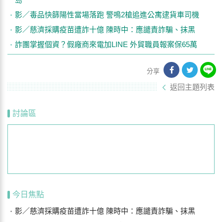
影／毒品快篩陽性當場落跑 警鳴2槍追進公寓逮貨車司機
影／慈濟採購疫苗遭詐十億 陳時中：應譴責詐騙、抹黑
詐團掌握個資？假廠商來電加LINE 外貿職員報案保65萬
分享
返回主題列表
討論區
今日焦點
影／慈濟採購疫苗遭詐十億 陳時中：應譴責詐騙、抹黑