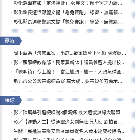
彰化選舉有如「定海神針」 鄭麗文：傾全黨之力讓彰化贏
彰化縣長選舉鄭麗文提「龜兔賽跑」 綠營、無黨籍忙否認是烏龜
彰化縣長選舉鄭麗文提「龜兔賽跑」 綠營、無黨籍忙否認是烏龜
霸凌
周玉蔻為「滾床單案」出庭...遭罵妖孽下地獄 張淑娟批：舌頭殺人有罪
影／醒醒吧教育部！民眾黨新北市議員參選人提出校園反毒防線升級政見
「聰明鎮」今上線！ 富江雙頭、雙一、人頭氣球全登場
新北市公公殺害媳婦命案 高大成：要害殺多刀顯示怨恨深
棒球
影／陳鏞基引退哽咽謝3個媽媽 最大遺憾無緣大聯盟
影／【運動人生】從通靈少女到無任所大使 劉柏君女裁判人生國際發光
生變！民進黨基隆安樂區議員提名人黃永翔突被除名 將另提他人