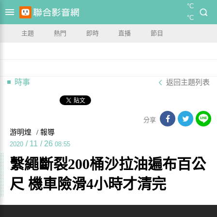
°C
°C
主題
熱門
即時
直播
節目
時事
返回主題列表
分享
游明煌
/ 報導
/
11
/
26
2020
08:55
繫繩斷裂200桶沙拉油遍布百公
尺 機車險滑4小時才清完