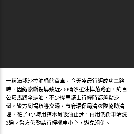
一輛滿載沙拉油桶的貨車，今天凌晨行經成功二路
時，因繩索斷裂導致近200桶沙拉油掉落路面，約百
公尺馬路全是油，不少機車騎士行經時都差點滑
倒，警方到場疏導交通。市府環保局清潔隊協助清
理，花了4小時用鋪木肖吸油止滑，再用洗街車清洗
3遍。警方仍籲請行經機車小心，避免滑倒。