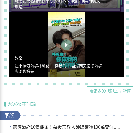
韓國猛男微喘氣快問快答 抖ㄋㄟ 秀肌 頂胯 性感大
放送
娛樂
崔宇植沒內褲朴敘俊 ：穿我的！ 自爆兩天沒換內褲
嚇歪鄭裕美
噓短片
新聞
看更多
大家都在討論
家族
慈濟遭詐10億佣金！幕後宗教大師媳婦獲100萬交保...快步奔離不發一語