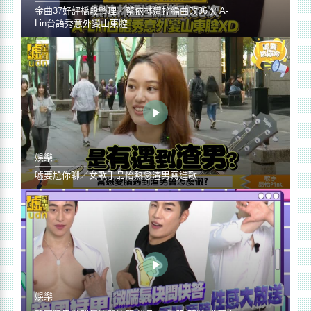
金曲37好評橋段整理／蔡依林遭控編曲改36次 A-
Lin台語秀意外變山東腔
娛樂
噓要尬你聊／女歌手品怡熱戀渣男寫進歌
娛樂