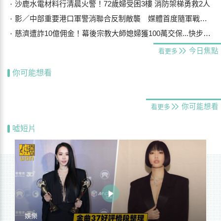
沙鹿水電材料行清晨火警！72歲婦受困3樓 消防架梯勇救2人
影／中部重要港口軍警消聯合反制敵襲 媒體首度隨軍戰鬥演練
慈濟遭詐10億佣金！幕後宗教大師媳婦獲100萬交保...快步奔離不發一語
今日焦點
看更多
你可能想看
你可能想看
看更多
噓短片
娛樂