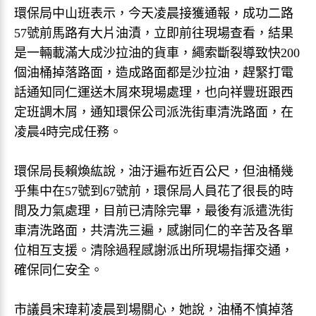
環保局中山班表示，今天凌晨接獲通報，成功二路
57號前馬路有大片油漬，立即前往現場查看，結果
是一輛載滿大成沙拉油的貨車，繩索斷裂導致快200
個油桶掉落路面，造成路面都是沙拉油，趕緊打電
話通知同仁運送木屑來現場處理，也向祥豐班跟西
定班調木屑，通知環保公司派洗街車清洗路面，在
凌晨4時完成任務。
環保局長賴煥紘說，油汙遍布近百公尺，但油桶幾
乎集中在57號到67號前，環保局人員花了很長的時
間及力氣處理，目前已清除完畢，最後有派遣洗街
車清洗路面，共清洗三遍，感謝同仁的辛苦及各單
位相互支援。清除過程感謝派出所現場指揮交通，
確保同仁安全。
市議員宋瑋莉凌晨到場關心，她說，油桶不慎掉落