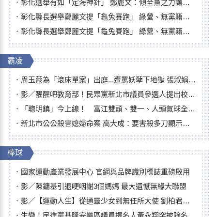
彰化選舉有如「定海神針」 鄭麗文：傾全黨之力讓彰化贏
彰化縣長選舉鄭麗文提「龜兔賽跑」 綠營、無黨籍忙否認是烏龜
彰化縣長選舉鄭麗文提「龜兔賽跑」 綠營、無黨籍忙否認是烏龜
霸凌
周玉蔻為「滾床單案」出庭...遭罵妖孽下地獄 張淑娟批：舌頭殺人有罪
影／醒醒吧教育部！民眾黨新北市議員參選人提出校園反毒防線升級政見
「聰明鎮」今上線！ 富江雙頭、雙一、人頭氣球全登場
新北市公公殺害媳婦命案 高大成：要害殺多刀顯示怨恨深
棒球
國家運動產業發展中心 官網與品牌識別標誌重磅啟用
影／陳鏞基引退哽咽謝3個媽媽 最大遺憾無緣大聯盟
影／【運動人生】從通靈少女到無任所大使 劉柏君女裁判人生國際發光
生變！民進黨基隆安樂區議員提名人黃永翔突被除名 將另提他人