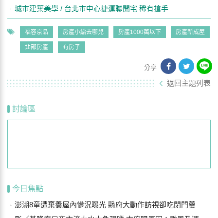
城市建築美學 / 台北市中心捷運聯開宅 稀有搶手
福容京品
房產小編去哪兒
房產1000萬以下
房產新成屋
北部房產
有房子
分享
返回主題列表
討論區
今日焦點
澎湖8童遭棄養屋內慘況曝光 縣府大動作訪視卻吃閉門羹