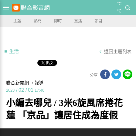
°C
°C
主題
熱門
即時
直播
節目
生活
返回主題列表
分享
聯合新聞網
/ 報導
/
02
/
01
2023
17:48
小編去哪兒 / 3米6旋風席捲花
蓮 「京品」讓居住成為度假