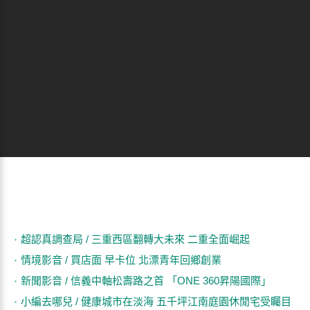
超認真調查局 / 三重西區翻轉大未來 二重全面崛起
情境影音 / 買店面 早卡位 北漂青年回鄉創業
新聞影音 / 信義中軸松壽路之首 「ONE 360昇陽國際」
小編去哪兒 / 健康城市在淡海 五千坪江南庭園休閒宅受矚目