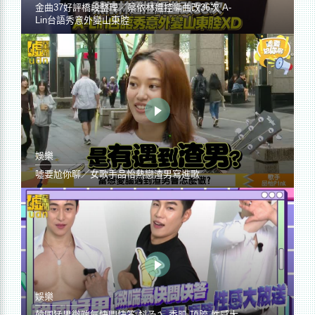
金曲37好評橋段整理／蔡依林遭控編曲改36次 A-
Lin台語秀意外變山東腔
娛樂
噓要尬你聊／女歌手品怡熱戀渣男寫進歌
娛樂
韓國猛男微喘氣快問快答 抖ㄋㄟ 秀肌 頂胯 性感大