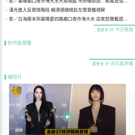
影／基隆廟口夜市淹大水大魚現蹤 市府曝原因：颱風及漲潮海水倒灌
漢光進入反登陸階段 賴清德總統赴左營登艦視察
影／白海豚未到基隆愛四路廟口夜市淹大水 店家怨聲載道…封路排水
今日焦點
看更多
你可能想看
你可能想看
看更多
噓短片
娛樂