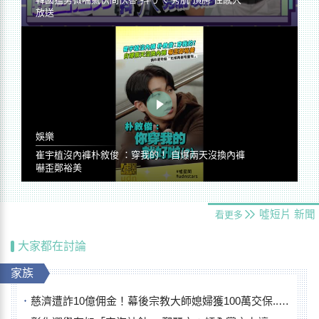
放送
娛樂
崔宇植沒內褲朴敘俊 ：穿我的！ 自爆兩天沒換內褲
嚇歪鄭裕美
噓短片
新聞
看更多
大家都在討論
家族
慈濟遭詐10億佣金！幕後宗教大師媳婦獲100萬交保...快步奔離不發一語