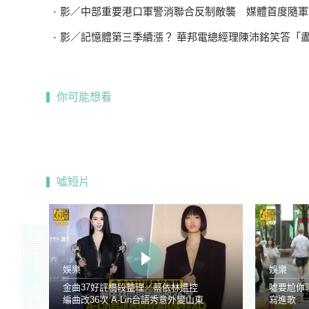
影／中部重要港口軍警消聯合反制敵襲 媒體首度隨軍
影／記憶體第三季續漲？ 華邦電總經理陳沛銘笑答「盡量不要
你可能想看
噓短片
娛樂
娛樂
金曲37好評橋段整理／蔡依林遭控
噓要尬你
編曲改36次 A-Lin台語秀意外變山東
寫進歌