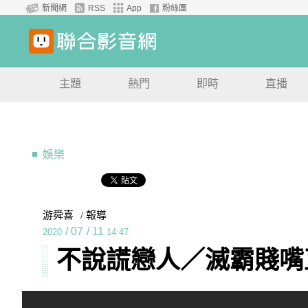
新聞網
RSS
App
粉絲團
主題
熱門
即時
直播
娛樂
游舜喜
/ 報導
/
07
/
11
2020
14:47
不說謊戀人／滅霸賤嘴