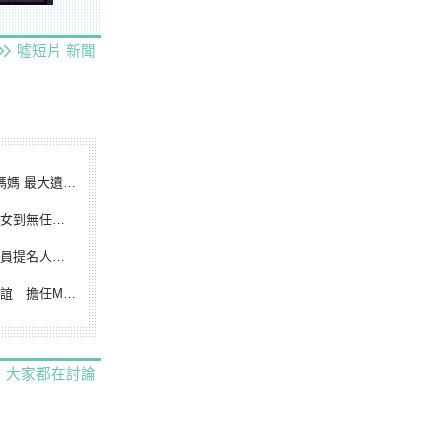
噓短片
新聞
遺憾無緣大聯盟
裁判人生國際發光
除名 將另提他人
都會台灣日開球嘉賓
大家都在討論