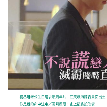
楊丞琳老公生日曬求婚周年片 狂哭飆海豚音畫面出土
你是我的命中注定／忍到極限！史上最尷尬晚餐