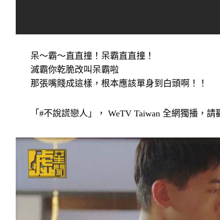
呆～霸～直直撞！呆霸直直撞！
滅霸你乾脆改叫呆霸啦
那張嘴賤成這樣，根本應該單身到白頭啊！！
「#不說謊戀人」， WeTV Taiwan 全網獨播，請