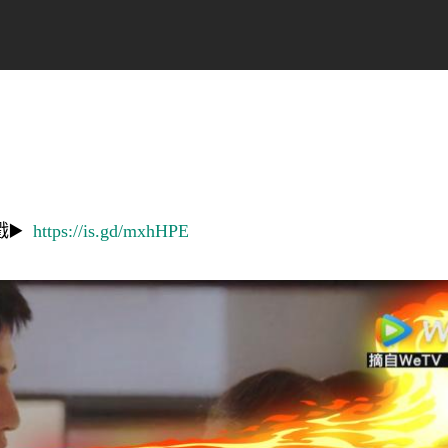
戳▶️
https://is.gd/mxhHPE