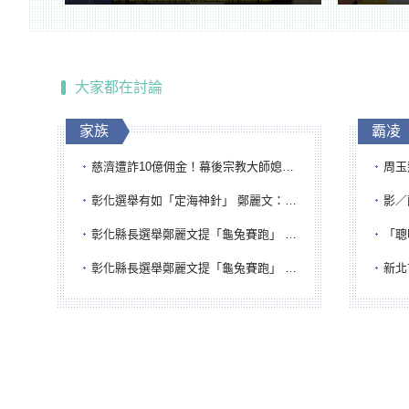
腔
大家都在討論
家族
霸凌
慈濟遭詐10億佣金！幕後宗教大師媳婦獲100萬交保...快步奔離不發一語
周玉蔻為
彰化選舉有如「定海神針」 鄭麗文：傾全黨之力讓彰化贏
影／醒醒
彰化縣長選舉鄭麗文提「龜兔賽跑」 綠營、無黨籍忙否認是烏龜
「聰明
彰化縣長選舉鄭麗文提「龜兔賽跑」 綠營、無黨籍忙否認是烏龜
新北市