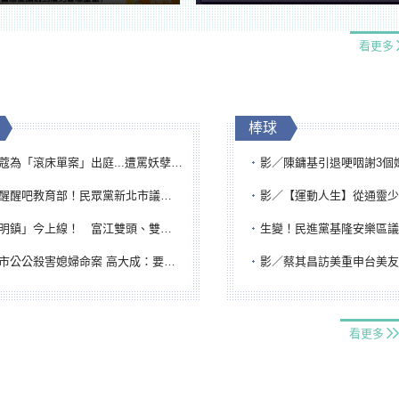
看更多
棒球
「滾床單案」出庭...遭罵妖孽下地獄 張淑娟批：舌頭殺人有罪
影／陳鏞基引退哽咽謝3個媽媽 最大
吧教育部！民眾黨新北市議員參選人提出校園反毒防線升級政見
影／【運動人生】從通靈少女到無任所大使 劉柏君女
鎮」今上線！ 富江雙頭、雙一、人頭氣球全登場
生變！民進黨基隆安樂區議員提名人黃永翔突被
公公殺害媳婦命案 高大成：要害殺多刀顯示怨恨深
影／蔡其昌訪美重申台美友誼 擔任MLB大
看更多