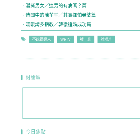
漫撕男女／這男的有病嗎？篇
傳聞中的陳芊芊／其實都怕老婆篇
暖暖請多指教／韓徹追婚成功篇
不說謊戀人
WeTV
噓一劇
噓短片
討論區
今日焦點