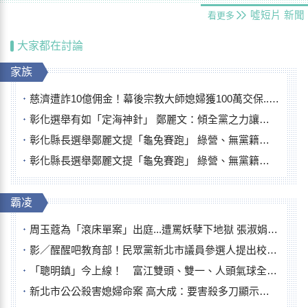
噓短片
新聞
看更多
大家都在討論
家族
慈濟遭詐10億佣金！幕後宗教大師媳婦獲100萬交保...快步奔離不發一語
彰化選舉有如「定海神針」 鄭麗文：傾全黨之力讓彰化贏
彰化縣長選舉鄭麗文提「龜兔賽跑」 綠營、無黨籍忙否認是烏龜
彰化縣長選舉鄭麗文提「龜兔賽跑」 綠營、無黨籍忙否認是烏龜
霸凌
周玉蔻為「滾床單案」出庭...遭罵妖孽下地獄 張淑娟批：舌頭殺人有罪
影／醒醒吧教育部！民眾黨新北市議員參選人提出校園反毒防線升級政見
「聰明鎮」今上線！ 富江雙頭、雙一、人頭氣球全登場
新北市公公殺害媳婦命案 高大成：要害殺多刀顯示怨恨深