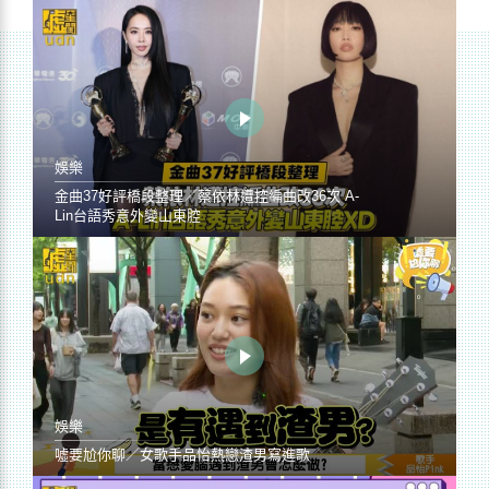
娛樂
金曲37好評橋段整理／蔡依林遭控編曲改36次 A-
Lin台語秀意外變山東腔
娛樂
噓要尬你聊／女歌手品怡熱戀渣男寫進歌