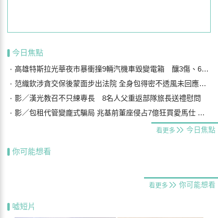
今日焦點
高雄特斯拉光華夜市暴衝撞9輛汽機車毀變電箱 釀3傷、600戶停電
范織欽涉貪交保後蒙面步出法院 全身包得密不透風未回應案情
影／漢光教召不只練專長 8名人父重返部隊旅長送禮慰問
影／包租代管變龐式騙局 兆基前董座侵占7億狂買愛馬仕 李建成送北檢
今日焦點
看更多
你可能想看
你可能想看
看更多
噓短片