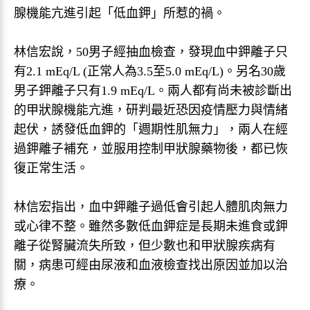
腺機能亢進引起「低血鉀」所惹的禍。
林信宏說，50男子經抽血檢查，發現血中鉀離子只
有2.1 mEq/L (正常人為3.5至5.0 mEq/L)。另名30歲
男子鉀離子只有1.9 mEq/L。兩人都有尚未被診斷出
的甲狀腺機能亢進，研判最近恐因疫情壓力與情緒
起伏，誘發低血鉀的「週期性肌無力」，兩人在經
過鉀離子補充，並服用控制甲狀腺藥物後，都已恢
復正常生活。
林信宏指出，血中鉀離子過低會引起人體肌肉無力
或心律不整。雖然多數低血鉀症是長期未進食或鉀
離子從腎臟流失所致，但少數也和甲狀腺疾病有
關，病患可經由尿液和血液檢查找出原因並加以治
療。