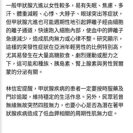
一般甲狀腺亢進以女性較多，易有失眠、焦慮、多
汗、體重減輕、心悸、大脖子、眼球突出等症狀，
但甲狀腺亢進也可能週期性地引起鉀離子經由細胞
的離子通道，快速跑入細胞內部，使血中的鉀離子
急速減少，造成肌肉無力或心律不整。研究顯示，
這樣的突發性症狀在亞洲年輕男性的比例特別高，
尤其易發生在大量高糖飲食、劇烈運動或壓力之
下，這可能和種族、胰島素、腎上腺素與男性賀爾
蒙的分泌有關。
林信宏提醒，甲狀腺疾病的患者一定要按時服藥及
門診追蹤，維持穩定的生活作息。另外，民眾若曾
無緣無故突然四肢無力，也要小心是否為潛在著甲
狀腺疾病造成了低血鉀相關的周期性肌無力症。