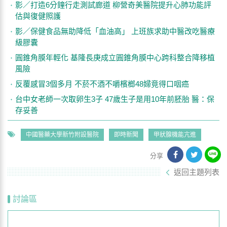
影／打造6分鐘行走測試廊道 柳營奇美醫院提升心肺功能評
估與復健照護
影／保健食品無助降低「血油高」 上班族求助中醫改吃醫療
級膠囊
圓錐角膜年輕化 基隆長庚成立圓錐角膜中心跨科整合降移植
風險
反覆感冒3個多月 不菸不酒不嚼檳榔48婦竟得口咽癌
台中女老師一次取卵生3子 47歲生子是用10年前胚胎 醫：保
存妥善
中國醫藥大學新竹附設醫院
即時新聞
甲狀腺機能亢進
分享
返回主題列表
討論區