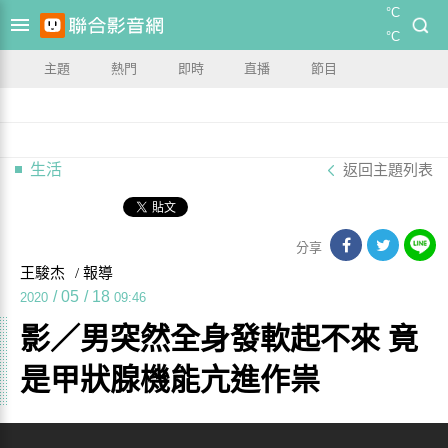
°C
°C
主題
熱門
即時
直播
節目
生活
返回主題列表
分享
王駿杰
/ 報導
/
05
/
18
2020
09:46
影／男突然全身發軟起不來 竟
是甲狀腺機能亢進作祟