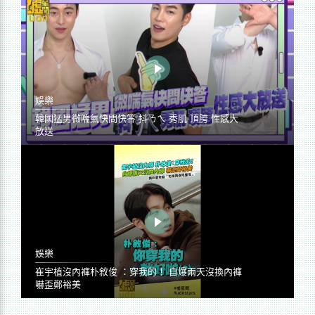
娛樂
韓國猛男微喘氣快問快答 抖ㄋㄟ 秀肌 頂胯 性感大
放送
娛樂
崔宇植沒內褲朴敘俊 ：穿我的！ 自爆兩天沒換內褲
嚇歪鄭裕美