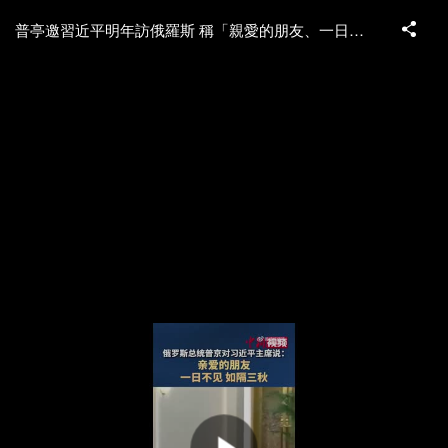
普亭邀習近平明年訪俄羅斯 稱「親愛的朋友、一日不見如隔三秋」