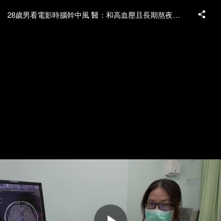
28歲男看電影時腦幹中風 醫：和高血壓且長期熬夜有關