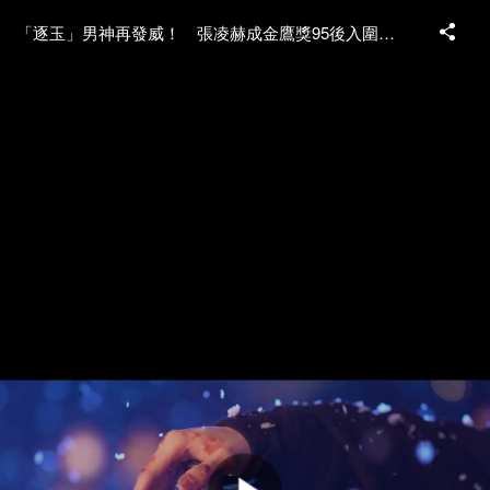
「逐玉」男神再發威！ 張凌赫成金鷹獎95後入圍王 撕古美男標籤