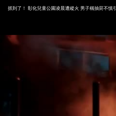
抓到了！ 彰化兒童公園凌晨遭縱火 男子稱抽菸不慎