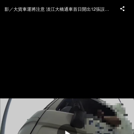
影／大貨車運將注意 淡江大橋通車首日開出12張誤闖罰單