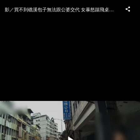
影／買不到礁溪包子無法跟公婆交代 女暴怒踹飛桌椅讓排隊客超傻眼