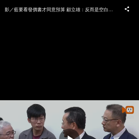
影／藍要看發價書才同意預算 顧立雄：反而是空白授權