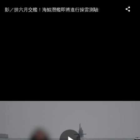
影／拚六月交艦！海鯤潛艦即將進行操雷測驗