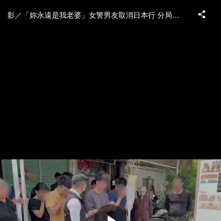
影／「妳永遠是我老婆」女警男友取消日本行 分局悼念文感動近10萬人