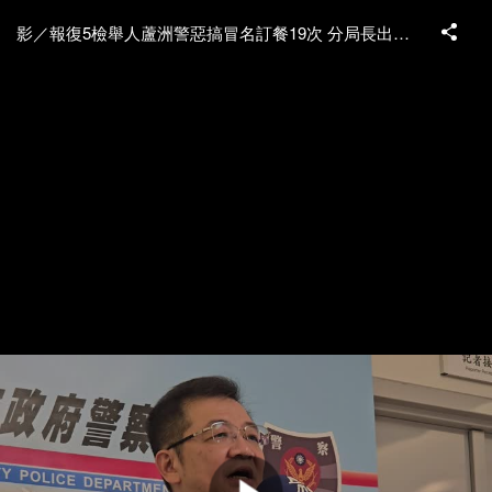
影／報復5檢舉人蘆洲警惡搞冒名訂餐19次 分局長出面鞠躬道歉