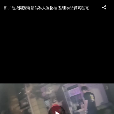
影／他撬開變電箱當私人置物櫃 整理物品觸高壓電全身燒燙傷送醫