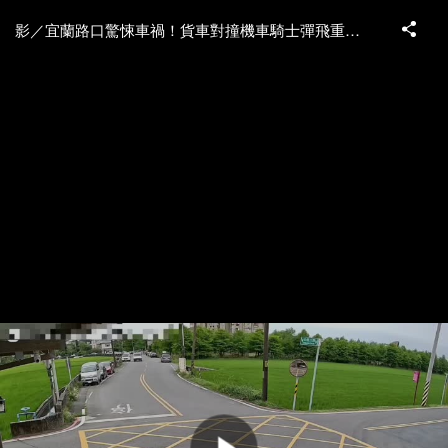
影／宜蘭路口驚悚車禍！貨車對撞機車騎士彈飛重摔 恐怖撞擊畫面曝